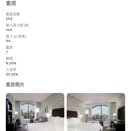
客房
客房总数
254
单人房 (1张 床)
154
双人 (2 张床)
94
套房
7
税率
8.25%
入住率
20.22%
客房照片
查
看