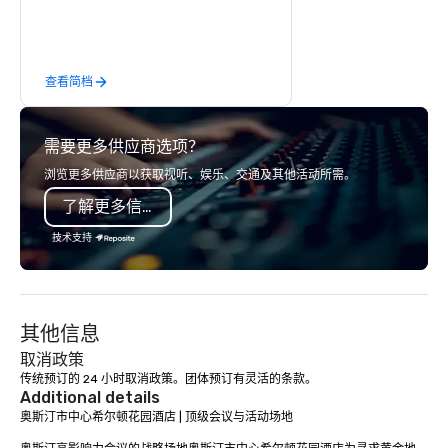
event is a Gala, Fund Rasier,
Corporate Event, Association
Conference, Government Seminar, or
查看简档
Multi-stage Festival Production; we
strive to ensure we meet your
standards at your budget level. Our
需要更多供应商选项？
number one goal is for our clients to
effectively communicate their vision
浏览更多供应商以获取视听、娱乐、交通及其他活动所需。
in the way they want it delivered – an
了解更多信息
Ideal Event.
技术支持
其他信息
取消政策
传统预订的 24 小时取消政策。团体预订有灵活的条款。
Additional details
奥斯汀市中心希尔顿花园酒店 | 顶级会议与活动场地
