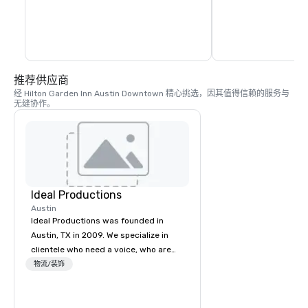
屋、乌姆劳夫雕塑花园、麦克贝斯娱乐中
地标性目的地。
心、安和罗伊巴特勒徒步和自行车道以及巴
顿溪步道。该公园是奥斯汀城市极限音乐
节、光之轨迹和美国广播公司风筝节等大型
活动的举办地。
推荐供应商
经 Hilton Garden Inn Austin Downtown 精心挑选，因其值得信赖的服务与
无缝协作。
Ideal Productions
Austin
Ideal Productions was founded in
Austin, TX in 2009. We specialize in
clientele who need a voice, who are
often overlooked by the national big
物流/装饰
brands. We work in partnership with
our clients to ensure their vision is
flawlessly achieved. Whether your