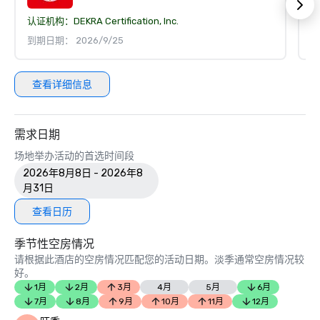
认证机构：
DEKRA Certification, Inc.
认
到期日期： 2026/9/25
到
查看详细信息
需求日期
场地举办活动的首选时间段
2026年8月8日 - 2026年8
月31日
查看日历
季节性空房情况
请根据此酒店的空房情况匹配您的活动日期。淡季通常空房情况较
好。
1月
2月
3月
4月
5月
6月
7月
8月
9月
10月
11月
12月