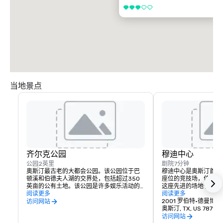
3/5
当地景点
齐尔克公园
穆迪中心
公园
2英里
剧院
7分钟
奥斯汀最古老的大都会公园。该公园位于巴
穆迪中心是奥斯汀首屈一
顿溪和伯德夫人湖的交界处，包括超过350
座位的竞技场，位于德
英亩的公有土地。该公园是许多娱乐活动的
这座先进的场地于 202
中心，包括主要设施和便利设施，包括巴顿
阅读更多
150 多场活动，包括
阅读更多
温泉池、齐尔克植物园、奥斯汀自然与科学
长角牛队篮球、喜剧和
2001 罗伯特·德曼博士
访问网站
中心、齐尔克俱乐部会所、女童子军旅馆、
的设计、高级套房和俱
奥斯汀, TX, US 78712
阳光营、齐尔克山坡剧院、齐尔克看守小
社交空间，它已迅速成
访问网站