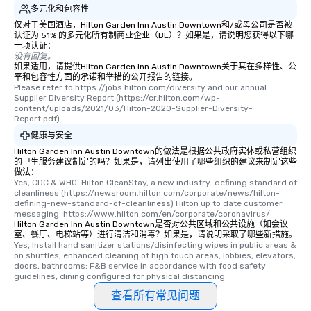
多元化和包容性
仅对于美国酒店，Hilton Garden Inn Austin Downtown和/或母公司是否被
认证为 51% 的多元化所有制商业企业（BE）？如果是，请说明您获得以下哪
一项认证：
没有回复。
如果适用，请提供Hilton Garden Inn Austin Downtown关于其在多样性、公
平和包容性方面的承诺和举措的公开报告的链接。
Please refer to https://jobs.hilton.com/diversity and our annual 
Supplier Diversity Report (https://cr.hilton.com/wp-
content/uploads/2021/03/Hilton-2020-Supplier-Diversity-
Report.pdf).
健康与安全
Hilton Garden Inn Austin Downtown的做法是根据公共政府实体或私营组织
的卫生服务建议制定的吗？如果是，请列出使用了哪些组织的建议来制定这些
做法：
Yes, CDC & WHO. Hilton CleanStay, a new industry-defining standard of 
cleanliness (https://newsroom.hilton.com/corporate/news/hilton-
defining-new-standard-of-cleanliness) Hilton up to date customer 
messaging: https://www.hilton.com/en/corporate/coronavirus/
Hilton Garden Inn Austin Downtown是否对公共区域和公共设施（如会议
室、餐厅、电梯站等）进行清洁和消毒？如果是，请说明采取了哪些新措施。
Yes, Install hand sanitizer stations/disinfecting wipes in public areas & 
on shuttles; enhanced cleaning of high touch areas, lobbies, elevators, 
doors, bathrooms; F&B service in accordance with food safety 
guidelines, dining configured for physical distancing
查看所有常见问题