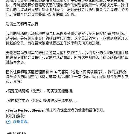
奥斯汀高影响力会议的战略场地奥斯汀市中心希尔顿花园酒店为寻求黄金地
段、专属服务和价值驱动优惠的理想组合的规划者提供一站式解决方案。我们
灵活的会议基础设施针对企业务虚会、培训研讨会和执行董事会会议进行了优
化，提供全包会议套餐或可定制的单点定价。

功能空间和专家执行

我们的多功能活动场地布局包括高性能分组讨论室和令人惊叹的 18 楼屋顶活
动空间，是传统大宴会厅的精致替代方案。这个灵活的空间可欣赏到奥斯汀天
际线的全景，旨在最大限度地提高工作效率和实现无缝过渡。

无论您是举办密集的研讨会还是大型社交招待会，我们专业的会议服务团队都
能确保专业的会议执行和定制的活动布局，所有这些都融入了德克萨斯州的真
诚待客之道。

团体住宿和客房区管理拥有 254 间客房（包括 7 间高级套房），我们提供极
具竞争力的房间空间比例，非常适合您的下一次招标。每个房间都是生产力中
心，具有：

•高速无线网络（免费），可实现无缝连接。

•室内接待中心（冰箱、微波炉和高清电视）。

•Serta Perfect Sleeper 睡床可确保出席者的健康和最佳表现。
网页链接
虚拟参观