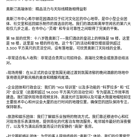
奥斯汀高端体验：精品活力与天际线精致相得益彰

奥斯汀市中心希尔顿花园酒店位于红河文化区的中心地带，是中小型企业团
体、社交室和巡回娱乐制作的首选目的地。我们的酒店距离举世闻名的第六大
街仅几步之遥，在市中心 “灵魂” 和专业可靠性之间取得了完美的平衡。

第 18 层的优势：十八岁胜奥斯汀——我们酒店的皇冠上的明珠是 18 楼，这里
是 18 楼，这里是 18 楼的所在地。这个专门的活动和餐饮楼层提供超过 
3,300 平方英尺的灵活空间，设有落地窗，可欣赏奥斯汀天际线的全景。

•非常适合私人收购：非常适合贵宾公司招待会、高端社交晚会或旅游总结派
对。

•现场用餐：在从正式的会议室氛围无缝过渡到氛围浓郁的晚间酒廊的场地中
享用德克萨斯风格的美食和精酿鸡尾酒。

•企业团体和行政会议：我们的 “HGI 培训室” 以及多功能的 “科罗拉多” 和 “红
河” 会议室（总面积超过 14,000 平方英尺的活动空间）专为提高工作效率而
建造。我们提供现场音视频支持、高速光纤互联网以及可最大限度地缩短前往
主要技术中心和州议会大厦的出行时间的地理位置，确保您的团队保持专注，
保持联系。

•旅游和娱乐团体：我们了解娱乐业独特的物流方式。我们靠近穆迪中心和红
河现场音乐表演场地，提供简化的代客泊车物流服务，毗邻城市最好的深夜餐
厅，以及专为演出后恢复而设计的安静的 “高架” 客房。

•社交圈和婚礼团体：为您的客人提供终极的 “奥斯汀” 体验。我们的位置使您