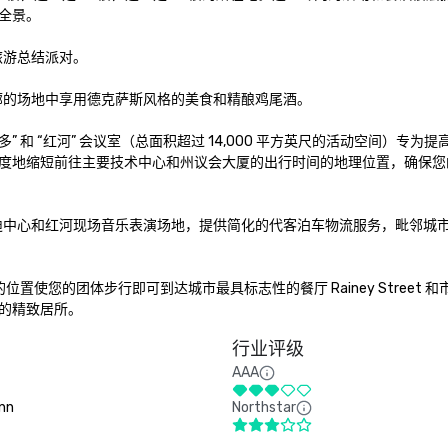
全景。

游总结派对。

的场地中享用德克萨斯风格的美食和精酿鸡尾酒。

多” 和 “红河” 会议室（总面积超过 14,000 平方英尺的活动空间）专为
度地缩短前往主要技术中心和州议会大厦的出行时间的地理位置，确保您
迪中心和红河现场音乐表演场地，提供简化的代客泊车物流服务，毗邻城
置使您的团体步行即可到达城市最具标志性的餐厅 Rainey Street 
的精致居所。
行业评级
AAA
Inn
Northstar