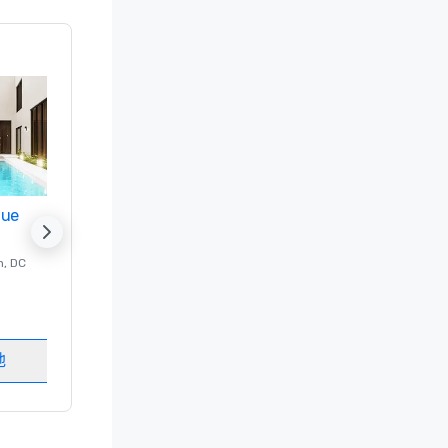
nue
Promote your venue
n
, DC
的 豪华酒店
Washington
, DC
客房
:
237
会议室
:
8
地
选择场地