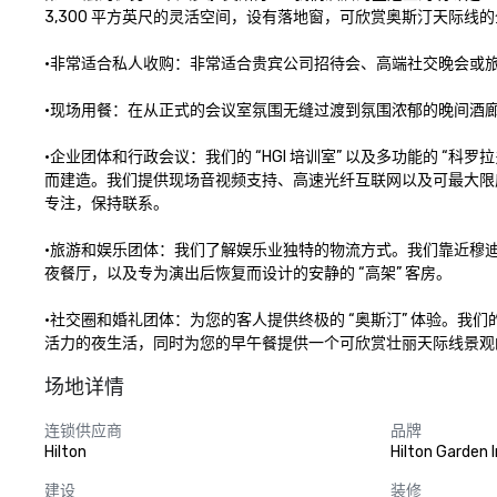
3,300 平方英尺的灵活空间，设有落地窗，可欣赏奥斯汀天际线的
•非常适合私人收购：非常适合贵宾公司招待会、高端社交晚会或旅
•现场用餐：在从正式的会议室氛围无缝过渡到氛围浓郁的晚间酒廊
•企业团体和行政会议：我们的 “HGI 培训室” 以及多功能的 “科罗拉
而建造。我们提供现场音视频支持、高速光纤互联网以及可最大限
专注，保持联系。

•旅游和娱乐团体：我们了解娱乐业独特的物流方式。我们靠近穆
夜餐厅，以及专为演出后恢复而设计的安静的 “高架” 客房。

•社交圈和婚礼团体：为您的客人提供终极的 “奥斯汀” 体验。我们的位
活力的夜生活，同时为您的早午餐提供一个可欣赏壮丽天际线景观
场地详情
连锁供应商
品牌
Hilton
Hilton Garden 
建设
装修