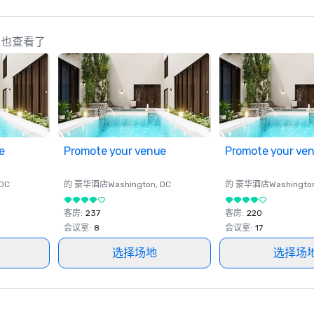
策划人也查看了
e
Promote your venue
Promote your ve
 DC
的 豪华酒店
Washington
, DC
的 豪华酒店
Washingto
客房
:
237
客房
:
220
会议室
:
8
会议室
:
17
选择场地
选择场