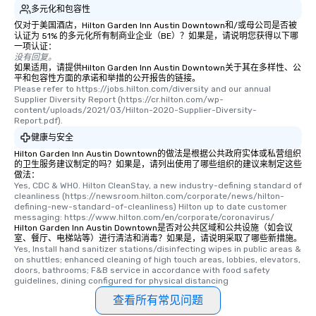
多元化和包容性
仅对于美国酒店，Hilton Garden Inn Austin Downtown和/或母公司是否被
认证为 51% 的多元化所有制商业企业（BE）？如果是，请说明您获得以下哪
一项认证：
没有回复。
如果适用，请提供Hilton Garden Inn Austin Downtown关于其在多样性、公
平和包容性方面的承诺和举措的公开报告的链接。
Please refer to https://jobs.hilton.com/diversity and our annual 
Supplier Diversity Report (https://cr.hilton.com/wp-
content/uploads/2021/03/Hilton-2020-Supplier-Diversity-
Report.pdf).
健康与安全
Hilton Garden Inn Austin Downtown的做法是根据公共政府实体或私营组织
的卫生服务建议制定的吗？如果是，请列出使用了哪些组织的建议来制定这些
做法：
Yes, CDC & WHO. Hilton CleanStay, a new industry-defining standard of 
cleanliness (https://newsroom.hilton.com/corporate/news/hilton-
defining-new-standard-of-cleanliness) Hilton up to date customer 
messaging: https://www.hilton.com/en/corporate/coronavirus/
Hilton Garden Inn Austin Downtown是否对公共区域和公共设施（如会议
室、餐厅、电梯站等）进行清洁和消毒？如果是，请说明采取了哪些新措施。
Yes, Install hand sanitizer stations/disinfecting wipes in public areas & 
on shuttles; enhanced cleaning of high touch areas, lobbies, elevators, 
doors, bathrooms; F&B service in accordance with food safety 
guidelines, dining configured for physical distancing
查看所有常见问题