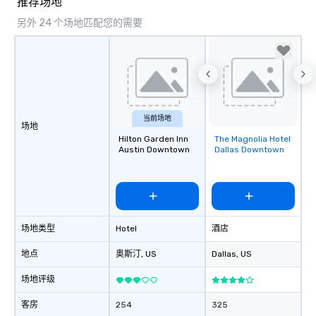
推荐场地
另外 24 个场地匹配您的需要
当前场地
场地
Hilton Garden Inn
The Magnolia Hotel
Removed from
Austin Downtown
Dallas Downtown
favorites
场地类型
Hotel
酒店
地点
奥斯汀
, US
Dallas
, US
场地评级
客房
254
325