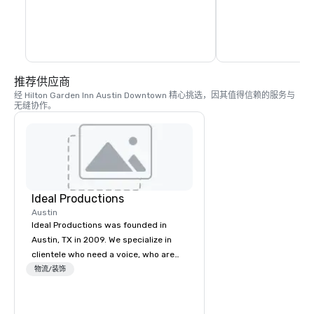
屋、乌姆劳夫雕塑花园、麦克贝斯娱乐中
地标性目的地。
心、安和罗伊巴特勒徒步和自行车道以及巴
顿溪步道。该公园是奥斯汀城市极限音乐
节、光之轨迹和美国广播公司风筝节等大型
活动的举办地。
推荐供应商
经 Hilton Garden Inn Austin Downtown 精心挑选，因其值得信赖的服务与
无缝协作。
Ideal Productions
Austin
Ideal Productions was founded in
Austin, TX in 2009. We specialize in
clientele who need a voice, who are
often overlooked by the national big
物流/装饰
brands. We work in partnership with
our clients to ensure their vision is
flawlessly achieved. Whether your