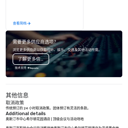
event is a Gala, Fund Rasier,
Corporate Event, Association
Conference, Government Seminar, or
查看简档
Multi-stage Festival Production; we
strive to ensure we meet your
standards at your budget level. Our
需要更多供应商选项？
number one goal is for our clients to
effectively communicate their vision
浏览更多供应商以获取视听、娱乐、交通及其他活动所需。
in the way they want it delivered – an
了解更多信息
Ideal Event.
技术支持
其他信息
取消政策
传统预订的 24 小时取消政策。团体预订有灵活的条款。
Additional details
奥斯汀市中心希尔顿花园酒店 | 顶级会议与活动场地
