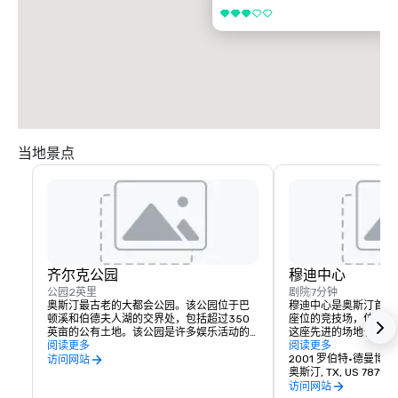
3/5
当地景点
齐尔克公园
穆迪中心
公园
2英里
剧院
7分钟
奥斯汀最古老的大都会公园。该公园位于巴
穆迪中心是奥斯汀首屈一
顿溪和伯德夫人湖的交界处，包括超过350
座位的竞技场，位于德
英亩的公有土地。该公园是许多娱乐活动的
这座先进的场地于 202
中心，包括主要设施和便利设施，包括巴顿
阅读更多
150 多场活动，包括
阅读更多
温泉池、齐尔克植物园、奥斯汀自然与科学
长角牛队篮球、喜剧和
2001 罗伯特·德曼博士
访问网站
中心、齐尔克俱乐部会所、女童子军旅馆、
的设计、高级套房和俱
奥斯汀, TX, US 78712
阳光营、齐尔克山坡剧院、齐尔克看守小
社交空间，它已迅速成
访问网站