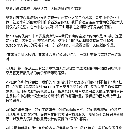
奥斯汀高端体验：精品活力与天际线精致相得益彰

奥斯汀市中心希尔顿花园酒店位于红河文化区的中心地带，是中小型企业团
体、社交室和巡回娱乐制作的首选目的地。我们的酒店距离举世闻名的第六大
街仅几步之遥，在市中心 “灵魂” 和专业可靠性之间取得了完美的平衡。

第 18 层的优势：十八岁胜奥斯汀——我们酒店的皇冠上的明珠是 18 楼，这里
是 18 楼，这里是 18 楼的所在地。这个专门的活动和餐饮楼层提供超过 
3,300 平方英尺的灵活空间，设有落地窗，可欣赏奥斯汀天际线的全景。

•非常适合私人收购：非常适合贵宾公司招待会、高端社交晚会或旅游总结派
对。

•现场用餐：在从正式的会议室氛围无缝过渡到氛围浓郁的晚间酒廊的场地中
享用德克萨斯风格的美食和精酿鸡尾酒。

•企业团体和行政会议：我们的 “HGI 培训室” 以及多功能的 “科罗拉多” 和 “红
河” 会议室（总面积超过 14,000 平方英尺的活动空间）专为提高工作效率而
建造。我们提供现场音视频支持、高速光纤互联网以及可最大限度地缩短前往
主要技术中心和州议会大厦的出行时间的地理位置，确保您的团队保持专注，
保持联系。

•旅游和娱乐团体：我们了解娱乐业独特的物流方式。我们靠近穆迪中心和红
河现场音乐表演场地，提供简化的代客泊车物流服务，毗邻城市最好的深夜餐
厅，以及专为演出后恢复而设计的安静的 “高架” 客房。

•社交圈和婚礼团体：为您的客人提供终极的 “奥斯汀” 体验。我们的位置使您