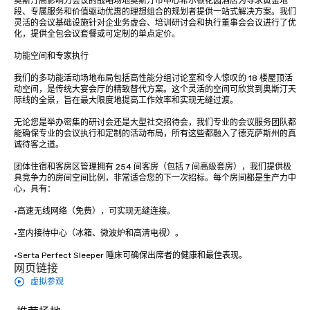
奥斯汀高影响力会议的战略场地奥斯汀市中心希尔顿花园酒店为寻求黄金地
段、专属服务和价值驱动优惠的理想组合的规划者提供一站式解决方案。我们
灵活的会议基础设施针对企业务虚会、培训研讨会和执行董事会会议进行了优
化，提供全包会议套餐或可定制的单点定价。

功能空间和专家执行

我们的多功能活动场地布局包括高性能分组讨论室和令人惊叹的 18 楼屋顶活
动空间，是传统大宴会厅的精致替代方案。这个灵活的空间可欣赏到奥斯汀天
际线的全景，旨在最大限度地提高工作效率和实现无缝过渡。

无论您是举办密集的研讨会还是大型社交招待会，我们专业的会议服务团队都
能确保专业的会议执行和定制的活动布局，所有这些都融入了德克萨斯州的真
诚待客之道。

团体住宿和客房区管理拥有 254 间客房（包括 7 间高级套房），我们提供极
具竞争力的房间空间比例，非常适合您的下一次招标。每个房间都是生产力中
心，具有：

•高速无线网络（免费），可实现无缝连接。

•室内接待中心（冰箱、微波炉和高清电视）。

•Serta Perfect Sleeper 睡床可确保出席者的健康和最佳表现。
网页链接
虚拟参观