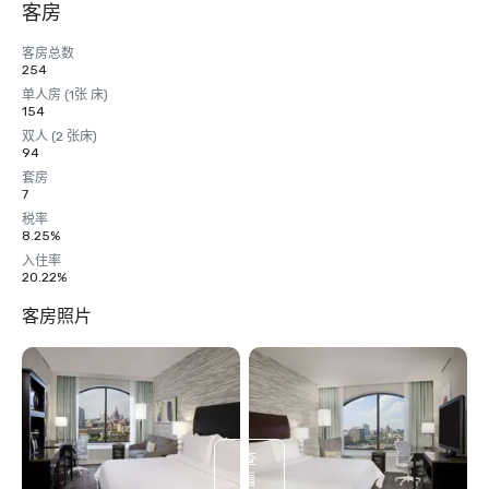
客房
客房总数
254
单人房 (1张 床)
154
双人 (2 张床)
94
套房
7
税率
8.25%
入住率
20.22%
客房照片
查
看