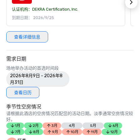
认证机构：
DEKRA Certification, Inc.
认
到期日期： 2026/9/25
到
查看详细信息
需求日期
场地举办活动的首选时间段
2026年8月9日 - 2026年8
月31日
查看日历
季节性空房情况
请根据此酒店的空房情况匹配您的活动日期。淡季通常空房情况较
好。
1月
2月
3月
4月
5月
6月
7月
8月
9月
10月
11月
12月