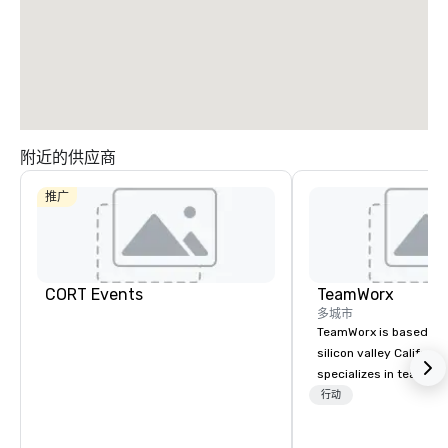
Dallas North
Central
附近的供应商
推广
Hotel
Mockingbird
The Highland
CORT Events
TeamWorx
Dallas, Curio
多城市
Collection by
Hilton
TeamWorx is based jus
silicon valley Californi
specializes in team bui
tech companies and t
行动
La Quinta Inn
engineering companie
by Wyndham
Dallas Uptown
engineers, and groups 