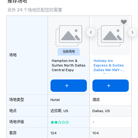
推荐场地
另外 24 个场地匹配您的需要
当前场地
场地
Hampton Inn &
Holiday Inn
Removed from
Suites North Dallas
Express & Suites
favorites
Central Expy
Dallas NW HWY -
Love Field
场地类型
Hotel
酒店
地点
达拉斯
, US
Dallas
, US
场地评级
-
客房
124
104