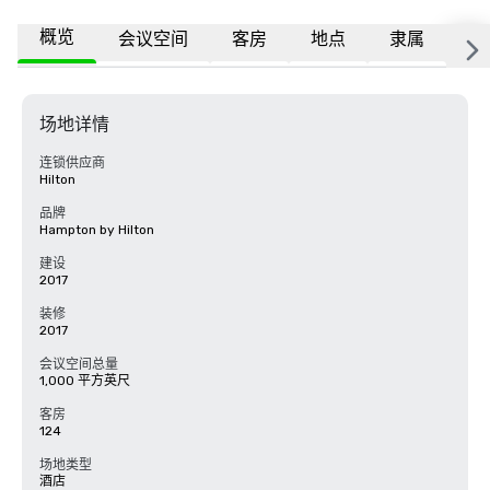
概览
会议空间
客房
地点
隶属
更
场地详情
连锁供应商
Hilton
品牌
Hampton by Hilton
建设
2017
装修
2017
会议空间总量
1,000 平方英尺
客房
124
场地类型
酒店