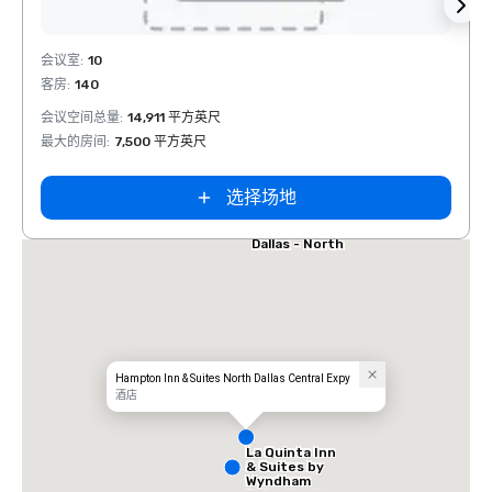
Removed from favorites
Rem
会议室
:
10
会议室
客房
:
140
客房
:
el Dallas
会议空间总量
:
14,911 平方英尺
会议空
 Galleria
最大的房间
:
7,500 平方英尺
最大的
选择场地
Extended
Stay America
Dallas - North
- Park Central
Hampton Inn & Suites North Dallas Central Expy
酒店
La Quinta Inn
& Suites by
Wyndham