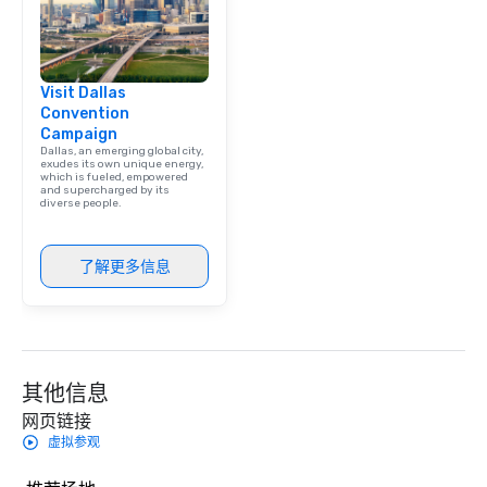
Visit Dallas
Convention
Campaign
Dallas, an emerging global city,
exudes its own unique energy,
which is fueled, empowered
and supercharged by its
diverse people.
了解更多信息
其他信息
网页链接
虚拟参观