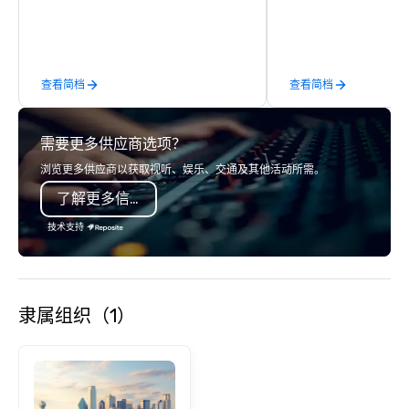
robotic themed events
Robot Team Building e
Build and Battle 1, Rob
Battle 2, and our newe
查看简档
查看简档
Robot Racing! We deliv
large groups anywhere
States: Robot Build and
需要更多供应商选项？
300 people, Robot Buil
up to 500 people, Robo
浏览更多供应商以获取视听、娱乐、交通及其他活动所需。
200 people, and combin
了解更多信息
to 800 people!
技术支持
隶属组织（1）