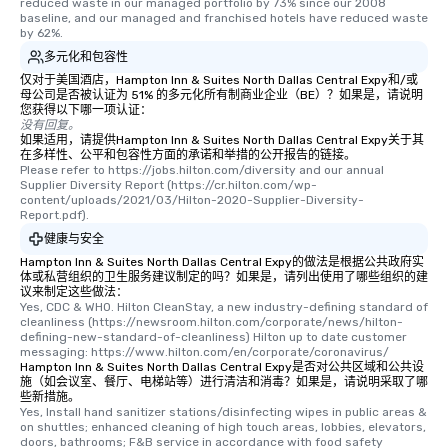
reduced waste in our managed portfolio by 73% since our 2008 
baseline, and our managed and franchised hotels have reduced waste 
by 62%.
多元化和包容性
仅对于美国酒店，Hampton Inn & Suites North Dallas Central Expy和/或
母公司是否被认证为 51% 的多元化所有制商业企业（BE）？如果是，请说明
您获得以下哪一项认证：
没有回复。
如果适用，请提供Hampton Inn & Suites North Dallas Central Expy关于其
在多样性、公平和包容性方面的承诺和举措的公开报告的链接。
Please refer to https://jobs.hilton.com/diversity and our annual 
Supplier Diversity Report (https://cr.hilton.com/wp-
content/uploads/2021/03/Hilton-2020-Supplier-Diversity-
Report.pdf).
健康与安全
Hampton Inn & Suites North Dallas Central Expy的做法是根据公共政府实
体或私营组织的卫生服务建议制定的吗？如果是，请列出使用了哪些组织的建
议来制定这些做法：
Yes, CDC & WHO. Hilton CleanStay, a new industry-defining standard of 
cleanliness (https://newsroom.hilton.com/corporate/news/hilton-
defining-new-standard-of-cleanliness) Hilton up to date customer 
messaging: https://www.hilton.com/en/corporate/coronavirus/
Hampton Inn & Suites North Dallas Central Expy是否对公共区域和公共设
施（如会议室、餐厅、电梯站等）进行清洁和消毒？如果是，请说明采取了哪
些新措施。
Yes, Install hand sanitizer stations/disinfecting wipes in public areas & 
on shuttles; enhanced cleaning of high touch areas, lobbies, elevators, 
doors, bathrooms; F&B service in accordance with food safety 