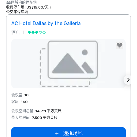
区域内的停车场
收费停车场
(
US$15.00
/
天
)
公交车停车场
AC Hotel Dallas by the Galleria
The 
酒店
酒店
Removed from favorites
Rem
会议室
:
10
会议室
客房
:
140
客房
:
会议空间总量
:
14,911 平方英尺
会议空
最大的房间
:
7,500 平方英尺
最大的
选择场地