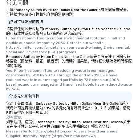
常见问题
了解Embassy Suites by Hilton Dallas Near the Galleria有关健康与安全、
可持续性以及多样性和包容性的常见问题
可持续发展的做法
请提供任何公开传达的Embassy Suites by Hilton Dallas Near the Galleria
的可持续性或社会影响目标/策略的评论或链接。
Hilton has committed to cut our environmental footprint in half and 
double our social impact by 2030. Refer to our website, 
https://cr.hilton.com, for details on our award-winning Environmental, 
Social and Governance (ESG) programs.
Embassy Suites by Hilton Dallas Near the Galleria是否有专注于消除和转
移废物（即塑料、纸张、纸板等）的策略？如果是，请详细说明消除和转移废
物的策略。
Yes, Hilton has committed to reducing waste in our managed 
operations by 50% by 2030. Through the end of 2020, we have 
reduced waste in our managed portfolio by 73% since our 2008 
baseline, and our managed and franchised hotels have reduced waste 
by 62%.
多元化和包容性
仅对于美国酒店，Embassy Suites by Hilton Dallas Near the Galleria和/
或母公司是否被认证为 51% 的多元化所有制商业企业（BE）？如果是，请说
明您获得以下哪一项认证：
没有回复。
如果适用，请提供Embassy Suites by Hilton Dallas Near the Galleria关于
其在多样性、公平和包容性方面的承诺和举措的公开报告的链接。
Please refer to https://jobs.hilton.com/diversity and our annual 
Supplier Diversity Report (https://cr.hilton.com/wp-