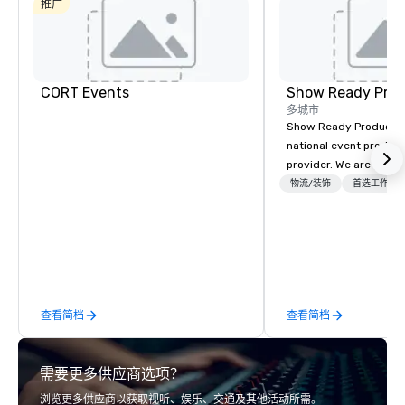
推广
CORT Events
Show Ready Prod
多城市
Show Ready Production
national event product
provider. We are your 
production partner fro
物流/装饰
首选工作人
finish. Our team is ded
making sure we begin w
and leave you and you
inspired by the experi
查看简档
查看简档
需要更多供应商选项？
浏览更多供应商以获取视听、娱乐、交通及其他活动所需。