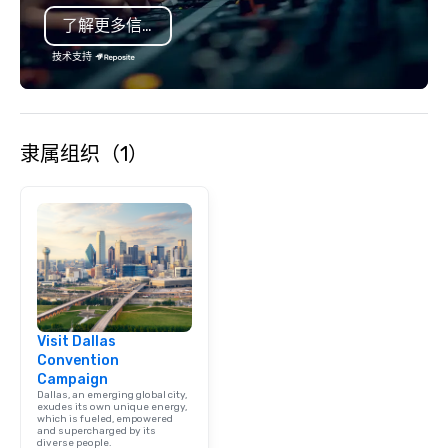
了解更多信息
技术支持
隶属组织（1）
Visit Dallas
Convention
Campaign
Dallas, an emerging global city,
exudes its own unique energy,
which is fueled, empowered
and supercharged by its
diverse people.