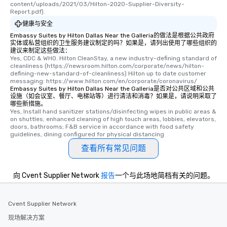
content/uploads/2021/03/Hilton-2020-Supplier-Diversity-
Report.pdf).
健康与安全
Embassy Suites by Hilton Dallas Near the Galleria的做法是根据公共政府
实体或私营组织的卫生服务建议制定的吗？如果是，请列出使用了哪些组织的
建议来制定这些做法：
Yes, CDC & WHO. Hilton CleanStay, a new industry-defining standard of 
cleanliness (https://newsroom.hilton.com/corporate/news/hilton-
defining-new-standard-of-cleanliness) Hilton up to date customer 
messaging: https://www.hilton.com/en/corporate/coronavirus/
Embassy Suites by Hilton Dallas Near the Galleria是否对公共区域和公共
设施（如会议室、餐厅、电梯站等）进行清洁和消毒？如果是，请说明采取了
哪些新措施。
Yes, Install hand sanitizer stations/disinfecting wipes in public areas & 
on shuttles; enhanced cleaning of high touch areas, lobbies, elevators, 
doors, bathrooms; F&B service in accordance with food safety 
guidelines, dining configured for physical distancing
查看所有常见问题
向 Cvent Supplier Network
报告
一个与此场地简档有关的问题。
Cvent Supplier Network
现场解决方案