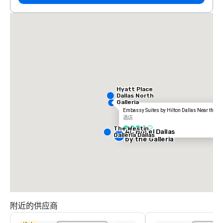
Hyatt Place
Dallas North
Galleria
Embassy Suites by Hilton Dallas Near the Ga
酒店
The Westin
3/5
AC Hotel Dallas
Galleria Dallas
by the Galleria
附近的供应商