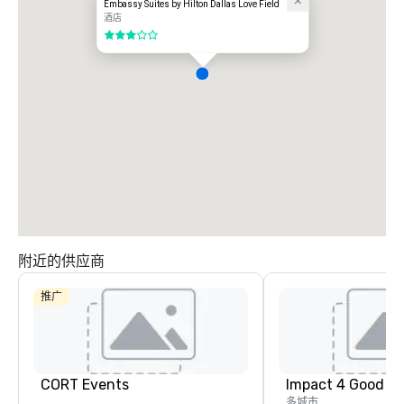
Embassy Suites by Hilton Dallas Love Field
酒店
3/5
附近的供应商
推广
Crowne Plaza
Dallas Market
Ctr - Love
Field
CORT Events
Impact 4 Good
多城市