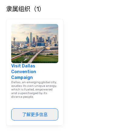
隶属组织（1）
Visit Dallas
Convention
Campaign
Dallas, an emerging global city,
exudes its own unique energy,
which is fueled, empowered
and supercharged by its
diverse people.
了解更多信息