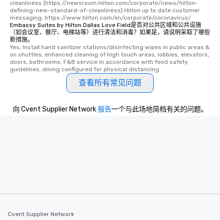
cleanliness (https://newsroom.hilton.com/corporate/news/hilton-
defining-new-standard-of-cleanliness) Hilton up to date customer 
messaging: https://www.hilton.com/en/corporate/coronavirus/
Embassy Suites by Hilton Dallas Love Field是否对公共区域和公共设施
（如会议室、餐厅、电梯站等）进行清洁和消毒？如果是，请说明采取了哪些
新措施。
Yes, Install hand sanitizer stations/disinfecting wipes in public areas & 
on shuttles; enhanced cleaning of high touch areas, lobbies, elevators, 
doors, bathrooms; F&B service in accordance with food safety 
guidelines, dining configured for physical distancing
查看所有常见问题
向 Cvent Supplier Network
报告
一个与此场地简档有关的问题。
Cvent Supplier Network