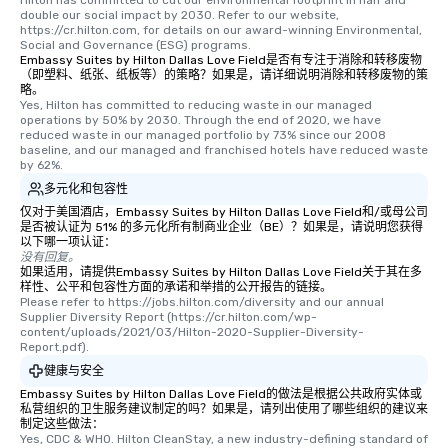
Hilton has committed to cut our environmental footprint in half and 
double our social impact by 2030. Refer to our website, 
https://cr.hilton.com, for details on our award-winning Environmental, 
Social and Governance (ESG) programs.
Embassy Suites by Hilton Dallas Love Field是否有专注于消除和转移废物
（即塑料、纸张、纸板等）的策略？如果是，请详细说明消除和转移废物的策
略。
Yes, Hilton has committed to reducing waste in our managed 
operations by 50% by 2030. Through the end of 2020, we have 
reduced waste in our managed portfolio by 73% since our 2008 
baseline, and our managed and franchised hotels have reduced waste 
by 62%.
多元化和包容性
仅对于美国酒店，Embassy Suites by Hilton Dallas Love Field和/或母公司
是否被认证为 51% 的多元化所有制商业企业（BE）？如果是，请说明您获得
以下哪一项认证：
没有回复。
如果适用，请提供Embassy Suites by Hilton Dallas Love Field关于其在多
样性、公平和包容性方面的承诺和举措的公开报告的链接。
Please refer to https://jobs.hilton.com/diversity and our annual 
Supplier Diversity Report (https://cr.hilton.com/wp-
content/uploads/2021/03/Hilton-2020-Supplier-Diversity-
Report.pdf).
健康与安全
Embassy Suites by Hilton Dallas Love Field的做法是根据公共政府实体或
私营组织的卫生服务建议制定的吗？如果是，请列出使用了哪些组织的建议来
制定这些做法：
Yes, CDC & WHO. Hilton CleanStay, a new industry-defining standard of 