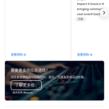
Dallas Marriott
Impact 4 Good is the o
Suites
Medical/Market
bringing community se
Center
next event! Exciting a
team building activitie
行动
of what we offer. Let u
best cause/beneficiary
manage the donation l
bring the spirit of co
to your group. From you
request through the d
查看简档
查看简档
event, Impact 4 Good h
details. Where are we? Nationwide
and abroad, our local 
需要更多供应商选项？
covered. Got a cause 
events put your philan
浏览更多供应商以获取视听、娱乐、交通及其他活动所需。
into action. Short on t
了解更多信息
typically range from 3
hours. Looking for so
技术支持
We customize events 
goals/objectives/budg