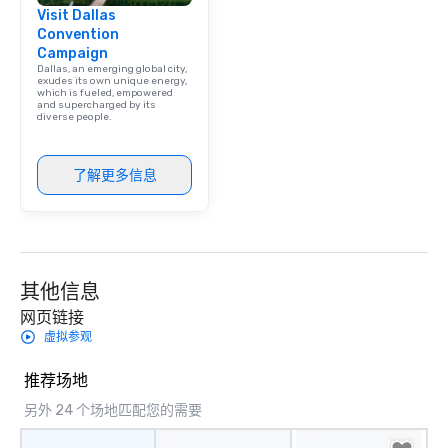
Visit Dallas
Convention
Campaign
Dallas, an emerging global city,
exudes its own unique energy,
which is fueled, empowered
and supercharged by its
diverse people.
了解更多信息
其他信息
网页链接
虚拟参观
推荐场地
另外 24 个场地匹配您的需要