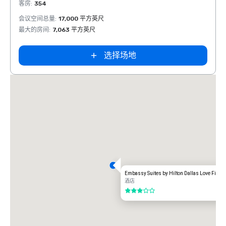
客房
:
354
客房
:
会议空间总量
:
17,000 平方英尺
会议空
最大的房间
:
7,063 平方英尺
最大的
选择场地
Embassy Suites by Hilton Dallas Love Field
酒店
3/5