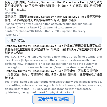
仅对于美国酒店，Embassy Suites by Hilton Dallas Love Field和/或母公司
是否被认证为 51% 的多元化所有制商业企业（BE）？如果是，请说明您获得
以下哪一项认证：
没有回复。
如果适用，请提供Embassy Suites by Hilton Dallas Love Field关于其在多
样性、公平和包容性方面的承诺和举措的公开报告的链接。
Please refer to https://jobs.hilton.com/diversity and our annual 
Supplier Diversity Report (https://cr.hilton.com/wp-
content/uploads/2021/03/Hilton-2020-Supplier-Diversity-
Report.pdf).
健康与安全
Embassy Suites by Hilton Dallas Love Field的做法是根据公共政府实体或
私营组织的卫生服务建议制定的吗？如果是，请列出使用了哪些组织的建议来
制定这些做法：
Yes, CDC & WHO. Hilton CleanStay, a new industry-defining standard of 
cleanliness (https://newsroom.hilton.com/corporate/news/hilton-
defining-new-standard-of-cleanliness) Hilton up to date customer 
messaging: https://www.hilton.com/en/corporate/coronavirus/
Embassy Suites by Hilton Dallas Love Field是否对公共区域和公共设施
（如会议室、餐厅、电梯站等）进行清洁和消毒？如果是，请说明采取了哪些
新措施。
Yes, Install hand sanitizer stations/disinfecting wipes in public areas & 
on shuttles; enhanced cleaning of high touch areas, lobbies, elevators, 
doors, bathrooms; F&B service in accordance with food safety 
guidelines, dining configured for physical distancing
查看所有常见问题