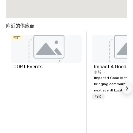
附近的供应商
推广
Crowne Plaza
Dallas Market
Ctr - Love
Field
CORT Events
Impact 4 Good
多城市
Dallas Marriott
Impact 4 Good is the o
Suites
Medical/Market
bringing community se
Center
next event! Exciting a
team building activitie
行动
of what we offer. Let u
best cause/beneficiary
manage the donation l
bring the spirit of co
to your group. From you