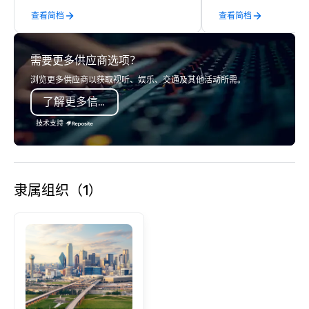
request through the d
查看简档
查看简档
event, Impact 4 Good h
details. Where are we? Nationwide
and abroad, our local 
需要更多供应商选项？
covered. Got a cause 
events put your philan
浏览更多供应商以获取视听、娱乐、交通及其他活动所需。
into action. Short on t
了解更多信息
typically range from 3
hours. Looking for so
技术支持
We customize events 
goals/objectives/budg
隶属组织（1）