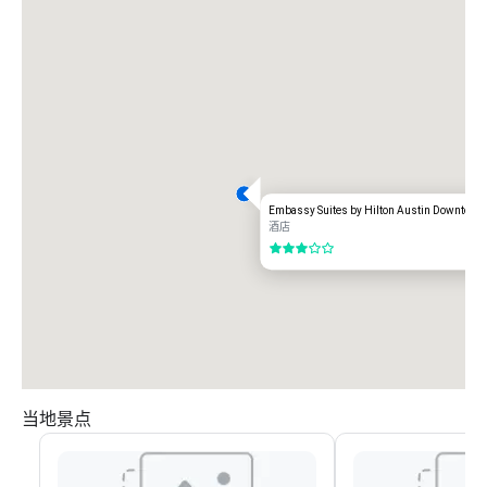
Embassy Suites by Hilton Austin Downtown
酒店
3/5
当地景点