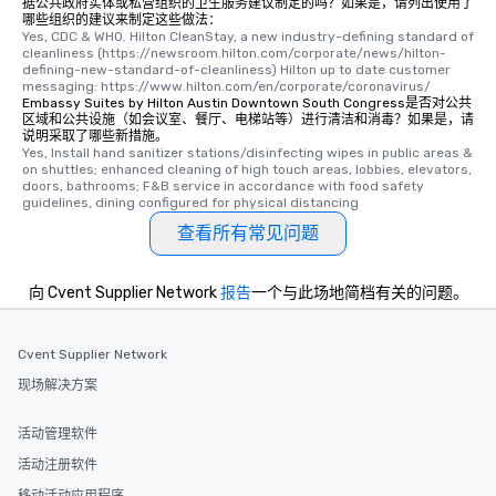
据公共政府实体或私营组织的卫生服务建议制定的吗？如果是，请列出使用了
哪些组织的建议来制定这些做法：
Yes, CDC & WHO. Hilton CleanStay, a new industry-defining standard of 
cleanliness (https://newsroom.hilton.com/corporate/news/hilton-
defining-new-standard-of-cleanliness) Hilton up to date customer 
messaging: https://www.hilton.com/en/corporate/coronavirus/
Embassy Suites by Hilton Austin Downtown South Congress是否对公共
区域和公共设施（如会议室、餐厅、电梯站等）进行清洁和消毒？如果是，请
说明采取了哪些新措施。
Yes, Install hand sanitizer stations/disinfecting wipes in public areas & 
on shuttles; enhanced cleaning of high touch areas, lobbies, elevators, 
doors, bathrooms; F&B service in accordance with food safety 
guidelines, dining configured for physical distancing
查看所有常见问题
向 Cvent Supplier Network
报告
一个与此场地简档有关的问题。
Cvent Supplier Network
现场解决方案
活动管理软件
活动注册软件