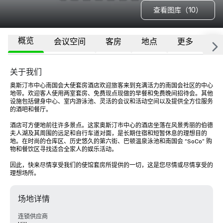
查看图库（10）
概览
会议空间
客房
地点
更多
常
关于我们
奥斯汀市中心南国会大使套房酒店欢迎旅客来到充满活力的南国会社区的中心
地带。欢迎客人使用两室套房、免费现点现做的早餐和免费晚间招待会。其他
设施包括健身中心、室内游泳池、灵活的会议和活动空间以及提供全方位服务
的酒吧和餐厅。 

酒店可方便地前往许多景点。这家奥斯汀市中心的酒店坐落在风景秀丽的伯德
夫人湖及其周围的远足和自行车道对面，是长期住宿和短暂休息的理想目的
地。在时尚的仓库区、历史悠久的第六街、巴顿温泉泳池和南国会 “SoCo” 购
物和餐饮区寻找适合全家人的娱乐活动。 

因此，快来尽情享受我们的使馆套房所提供的一切，这是您尽情或尽情享受的
理想场所。
场地详情
连锁供应商