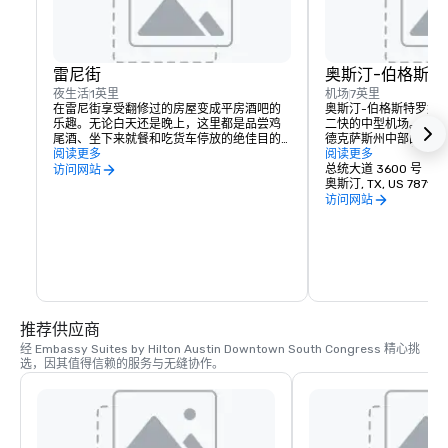
雷尼街
奥斯汀-伯格斯
夜生活
1英里
机场
7英里
在雷尼街享受翻修过的房屋变成平房酒吧的
奥斯汀-伯格斯特罗姆
乐趣。无论白天还是晚上，这里都是品尝鸡
二快的中型机场。奥斯
尾酒、坐下来就餐和吃货车停放的绝佳目的
德克萨斯州中部的经济
地。
阅读更多
中部地区提供了超过74
阅读更多
业机会。它反映了当地
总统大道 3600 号
访问网站
客户服务，赢得了奥斯
奥斯汀, TX, US 78719
可，包括在Fodor的2
访问网站
国最佳机场亚军。
推荐供应商
经 Embassy Suites by Hilton Austin Downtown South Congress 精心挑
选，因其值得信赖的服务与无缝协作。