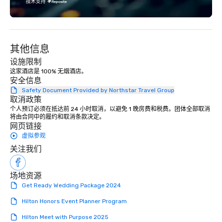
exciting wedding rental selections
技术支持
and unparalleled event rental support,
it’s clear that weddings move and
inspire us. To us, Love is Love, and
whatever its form, it’s a Beautiful
其他信息
Thing. We celebrate all loving
设施限制
relationships that bring people
这家酒店是 100% 无烟酒店。
together, and support all wedding
安全信息
couples throughout our communities.
Safety Document Provided by Northstar Travel Group
We’re huge fans of socials and
取消政策
celebrations where people share
个人预订必须在抵达前 24 小时取消，以避免 1 晚房费和税费。团体全部取消
laughter and find joy. From birthdays,
将由合同中的履约和取消条款决定。
网页链接
to anniversaries, to graduations and
虚拟参观
more, Premiere will bring the basics
you need to the party, and provide the
关注我们
‘frills’ you want to help realize your
event dreams. If on the other hand,
场地资源
you’re wanting to ‘get down to
Get Ready Wedding Package 2024
business’, we can handle your wants
and needs equally well. We’re in
Hilton Honors Event Planner Program
business too, and we know you’re
Hilton Meet with Purpose 2025
looking for the best rental and event