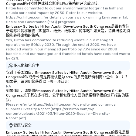
Congress的可持续性或社会影响目标/策略的评论或链接。
Hilton has committed to cut our environmental footprint in half and 
double our social impact by 2030. Refer to our website, 
https://cr.hilton.com, for details on our award-winning Environmental, 
Social and Governance (ESG) programs.
Embassy Suites by Hilton Austin Downtown South Congress是否有专注
于消除和转移废物（即塑料、纸张、纸板等）的策略？如果是，请详细说明消
除和转移废物的策略。
Yes, Hilton has committed to reducing waste in our managed 
operations by 50% by 2030. Through the end of 2020, we have 
reduced waste in our managed portfolio by 73% since our 2008 
baseline, and our managed and franchised hotels have reduced waste 
by 62%.
多元化和包容性
仅对于美国酒店，Embassy Suites by Hilton Austin Downtown South
Congress和/或母公司是否被认证为 51% 的多元化所有制商业企业（BE）？
如果是，请说明您获得以下哪一项认证：
NA
如果适用，请提供Embassy Suites by Hilton Austin Downtown South
Congress关于其在多样性、公平和包容性方面的承诺和举措的公开报告的链
接。
Please refer to https://jobs.hilton.com/diversity and our annual 
Supplier Diversity Report (https://cr.hilton.com/wp-
content/uploads/2021/03/Hilton-2020-Supplier-Diversity-
Report.pdf).
健康与安全
Embassy Suites by Hilton Austin Downtown South Congress的做法是根