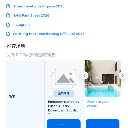
value, and we’re proud to say that
Hilton Travel with Purpose 2025
Premiere is that best-value option. At
Hotel Fact Sheet 2026
Premiere, our industry experience,
proven expertise, rental product
Instagram
offerings, and friendly, helpful support
You Bring the Group Booking Offer_Q3 2026
makes life easier for event planners,
meeting planners and destination
推荐场地
management companies. We respect
your knowledge, understand your
另外 2 个场地匹配您的需要
role, and value your time. We’re
professionals just like you, and are
keenly aware that you, along with your
clients and customer, and driven by
success. We will not disappoint! We
generously support companies and
当前场地
organizations who work in the events
场地
community. Premiere supports the
Embassy Suites by
Promote your
Hilton Austin
venue
broader community too, and is a
Downtown South
generous contributor, especially to
Congress
causes involving children. We love our
furry family members, and value