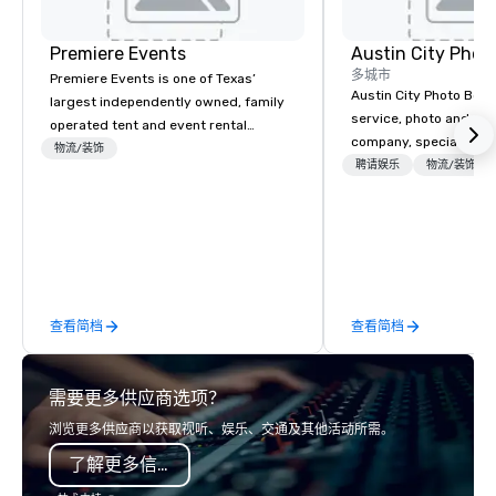
Premiere Events
Austin City Phot
多城市
Premiere Events is one of Texas’
Austin City Photo Booth 
largest independently owned, family
service, photo and vid
operated tent and event rental
company, specializing 
companies. With 4 ideally located
物流/装饰
of all occasions inclu
聘请娱乐
物流/装饰
central Texas showrooms, whichever
festivals, brand launc
Premiere destination you choose,
experimental marketing
you’ll be graciously welcomed and
a digital jungle and we
warmly received. Within easy reach of
you create your mark o
most major Texas population centers
our clients with a “tai
and many larger Texas towns and
experiences built arou
cities, you’ll find well-appointed
查看简档
查看简档
to be memorable as we
Premiere showrooms, filled with
measurable. Digital an
exciting rental selections, brimming
mementos, your guests
with Texas Hospitality. We invite you to
需要更多供应商选项？
walk away with a party 
virtually visit one or all of our 4
last a lifetime.
locations and to be our guest, at the
浏览更多供应商以获取视听、娱乐、交通及其他活动所需。
Premiere location that can serve you
了解更多信息
best. As the leading provider of