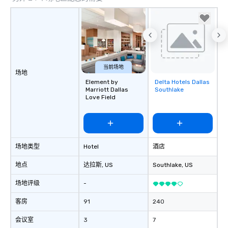
当前场地
场地
Element by
Delta Hotels Dallas
Removed from
Marriott Dallas
Southlake
favorites
Love Field
场地类型
Hotel
酒店
地点
达拉斯
, US
Southlake
, US
场地评级
-
客房
91
240
会议室
3
7