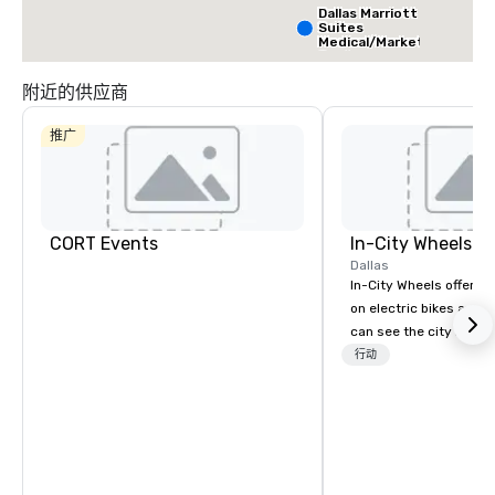
Dallas Marriott
Suites
Medical/Market
Center
附近的供应商
推广
CORT Events
In-City Wheels
Dallas
In-City Wheels offers t
on electric bikes and 
can see the city in th
possible. Our tours ar
行动
customizable, so you 
which parts of Dallas 
And our guides are the
business, so you’re g
have a good time.