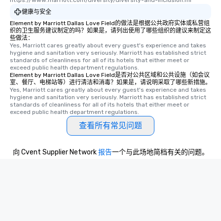
https://www.marriott.com/diversity/diversity-and-inclusion.mi
健康与安全
Element by Marriott Dallas Love Field的做法是根据公共政府实体或私营组
织的卫生服务建议制定的吗？如果是，请列出使用了哪些组织的建议来制定这
些做法：
Yes, Marriott cares greatly about every guest's experience and takes 
hygiene and sanitation very seriously. Marriott has established strict 
standards of cleanliness for all of its hotels that either meet or 
exceed public health department regulations. 
Element by Marriott Dallas Love Field是否对公共区域和公共设施（如会议
室、餐厅、电梯站等）进行清洁和消毒？如果是，请说明采取了哪些新措施。
Yes, Marriott cares greatly about every guest's experience and takes 
hygiene and sanitation very seriously. Marriott has established strict 
standards of cleanliness for all of its hotels that either meet or 
exceed public health department regulations. 
查看所有常见问题
向 Cvent Supplier Network
报告
一个与此场地简档有关的问题。