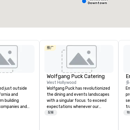
会议空间总量
:
最大的房间
:
会议空间
Downtown
227,841 平方英尺
40,801 平方英尺
30,00
选择场地
推广
Wolfgang Puck Catering
E
West Hollywood
多
d just outside
Wolfgang Puck has revolutionized
En
ifornia and
the dining and events landscapes
pr
am building
with a singular focus: to exceed
se
 companies and
expectations whenever our
tr
engineering
guests gather for a meal.
me
配餐
物
gineers, and
Austrian-born Chef Wolfgang
th
or robotic themed
Puck founded Wolfgang Puck
or