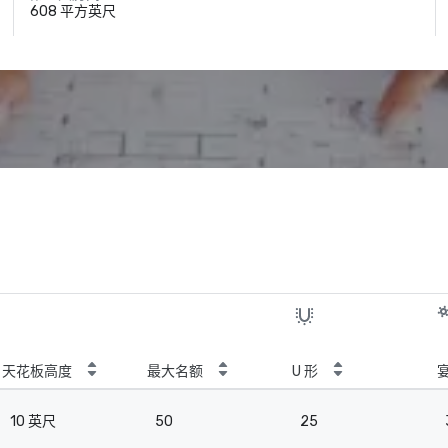
608 平方英尺
天花板高度
最大名额
U 形
10 英尺
50
25