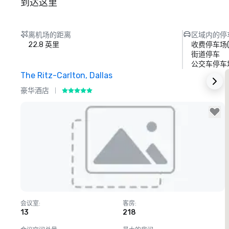
到达这里
离机场的距离
区域内的停
22.8 英里
收费停车场
街道停车
公交车停车
The Ritz-Carlton, Dallas
S
豪华酒店
Removed from favorites
会议室
:
客房
:
13
218