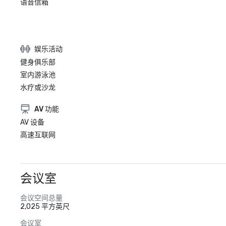
语音信箱
娱乐活动
健身俱乐部
室内游泳池
水疗或沙龙
AV 功能
AV 设备
高速互联网
会议室
会议空间总量
2,025 平方英尺
会议室