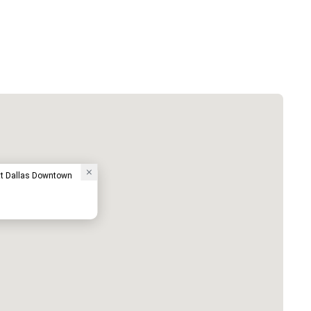
 Plaza Dallas Downtown
The Adolphus
酒店
tt Dallas Downtown
ed from favorites
Removed from
客房
:
会议室
:
291
22