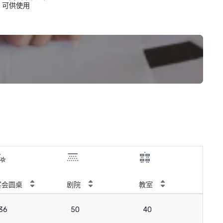
可供使用
宴会圆桌
剧院
教室
会
36
50
40
2