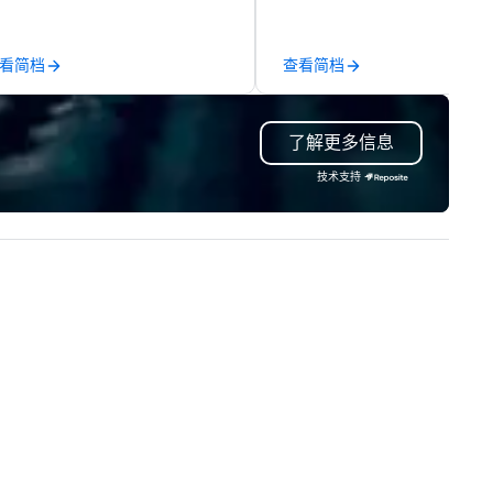
r event technology and
exposition services in every 
oduction services, Encore’s
North American market. With 
am of creators, innovators and
capabilities in general
看简档
查看简档
perts deliver real results
contracting, custom exhibit
rough strategy and creative,
building, graphic design, detail
vanced technology, digital,
and logistics. We are able to
了解更多信息
vironmental, staging, and
troubleshoot any problem us
gital solutions for hybrid, virtual
our extensive knowledge and
技术支持
d in-person events of any type.
experience to help you find a
implement the right solutions