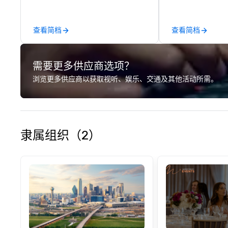
events. Our sign
Building events a
and Battle 1, Rob
查看简档
查看简档
Battle 2, and our
Robot Racing! We
for large groups
需要更多供应商选项？
United States: R
Battle 1 up to 3
浏览更多供应商以获取视听、娱乐、交通及其他活动所需。
Build and Battle 
people, Robot Ra
people, and combi
to 800 people!
隶属组织（2）