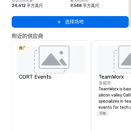
会议空间总量
:
最大的房间
:
24,612 平方英尺
9,548 平方英尺
选择场地
附近的供应商
推广
CORT Events
TeamWorx
多城市
TeamWorx is base
silicon valley Cal
specializes in te
events for tech
tech employees, 
行动
companies and en
groups looking f