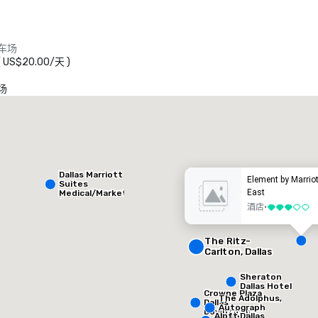
车场
(
US$20.00
/
天
)
场
heraton Dallas Hotel
Crowne
酒店
酒店
Dallas Marriott
Element by Marrio
Suites
East
Medical/Market
Center
酒店
•
3/5
The Ritz-
Carlton, Dallas
Sheraton
Removed from favorites
Remov
会议室
:
客房
:
会议室
:
Dallas Hotel
Crowne Plaza
53
1,841
22
The Adolphus,
Dallas
Autograph
Downtown
Aloft Dallas
Collection