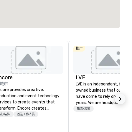
总量
:
最大的房间
:
会议空间总量
:
0 平方英尺
7,201 平方英尺
25,000 平方英
选择场地
推广
ncore
LVE
城市
LVE is an independent, family
core provides creative,
owned business that our clie
oduction and event technology
have come to rely on for ove
rvices to create events that
years. We are headquartered 
ansform. Encore creates
Las Vegas and have satellite
物流/装饰
morable event experiences
流/装饰
首选工作人员
offices in Nashville, Denver, Da
at engage and transform
and Orlando that offer
ganizations. As the global leader
comprehensive tradeshow a