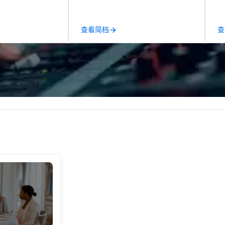
ature Robot Team
Catering in 1998, bringing best-in-
fo
re Robot Build
class catering and dining services
pr
ot Build and
to diverse environments. Our
te
查看简档
查
 newest addition,
team continues to set the
ex
 deliver events
standard for culinary excellence,
th
 anywhere in the
bringing Wolfgang’s legendary
ad
obot Build and
combination of innovative cuisine
en
00 people, Robot
and refined service to the worlds’
di
2 up to 500
most renowned and demanding
an
cing up to 200
corporate, cultural and
ne 1 & 2 for up
entertainment clients.