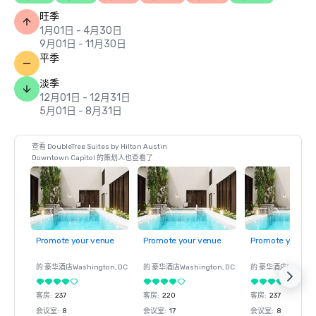
旺季
1月01日 - 4月30日
9月01日 - 11月30日
平季
淡季
12月01日 - 12月31日
5月01日 - 8月31日
查看 DoubleTree Suites by Hilton Austin
Downtown Capitol 的策划人也查看了
Promote your venue
Promote your venue
Promote your ve
的 豪华酒店
Washington
, DC
的 豪华酒店
Washington
, DC
的 豪华酒店
Washin
客房
:
237
客房
:
220
客房
:
237
会议室
:
8
会议室
:
17
会议室
:
8