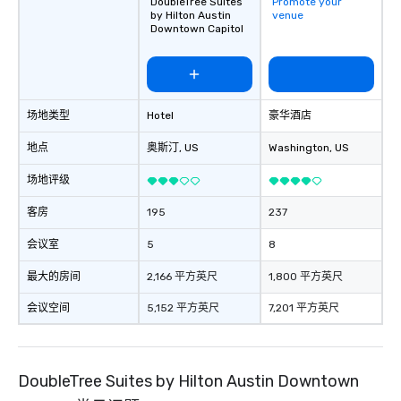
DoubleTree Suites
Promote your
broader community too, and is a
by Hilton Austin
venue
Downtown Capitol
generous contributor, especially to
causes involving children. We love our
furry family members, and value
opportunities to support them as well.
We welcome the opportunity to serve
场地类型
Hotel
豪华酒店
and look forward to meeting you.
地点
奥斯汀
, US
Washington
, US
场地评级
客房
195
237
会议室
5
8
最大的房间
2,166 平方英尺
1,800 平方英尺
会议空间
5,152 平方英尺
7,201 平方英尺
DoubleTree Suites by Hilton Austin Downtown