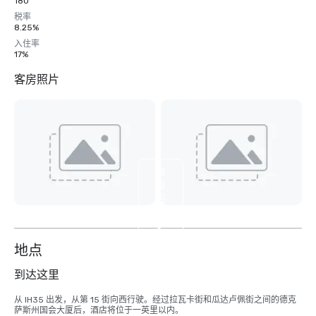
180
税率
8.25%
入住率
17%
客房照片
查
看
另
外
3
个
地点
到达这里
从 IH35 出发，从第 15 街向西行驶。经过拉瓦卡街和瓜达卢佩街之间的德克
萨斯州国会大厦后，酒店将位于一英里以内。