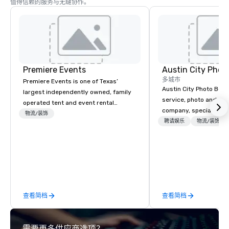
值得信赖的服务与无缝协作。
Premiere Events
Austin City Phot
多城市
Premiere Events is one of Texas’
Austin City Photo Booth 
largest independently owned, family
service, photo and vid
operated tent and event rental
company, specializing 
companies. With 4 ideally located
物流/装饰
of all occasions inclu
聘请娱乐
物流/装饰
central Texas showrooms, whichever
festivals, brand launc
Premiere destination you choose,
experimental marketing
you’ll be graciously welcomed and
a digital jungle and we
warmly received. Within easy reach of
you create your mark o
most major Texas population centers
our clients with a “tai
and many larger Texas towns and
experiences built arou
cities, you’ll find well-appointed
查看简档
查看简档
to be memorable as we
Premiere showrooms, filled with
measurable. Digital an
exciting rental selections, brimming
mementos, your guests
with Texas Hospitality. We invite you to
需要更多供应商选项？
walk away with a party 