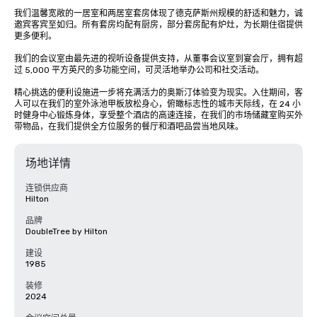
我们温馨宽敞的一居室和两居室套房体现了德克萨斯州规模的舒适和魅力，诚
邀宾客宾至如归。所有套房均配有厨房，部分套房配有炉灶，为长期住宿提供
更多便利。 

我们的会议室由最先进的视听设备提供支持，从董事会议室到宴会厅，拥有超
过 5,000 平方英尺的多功能空间，可灵活地举办公司和社交活动。 

精心挑选的便利设施进一步将充满活力的奥斯汀体验变为现实。入住期间，客
人可以在我们的室外泳池甲板放松身心，俯瞰标志性的城市天际线，在 24 小
时健身中心锻炼身体，享受整个酒店的高速连接，在我们的市场储藏室购买外
带物品，在我们提供全方位服务的餐厅和酒吧品尝当地风味。
场地详情
连锁供应商
Hilton
品牌
DoubleTree by Hilton
建设
1985
装修
2024