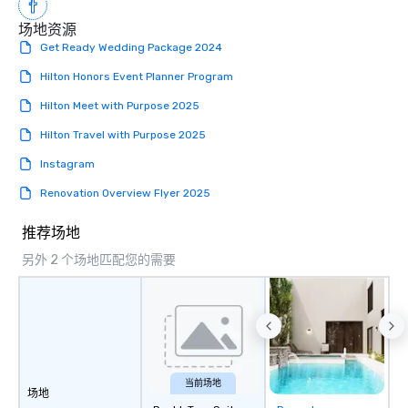
business’, we can handle your wants
场地资源
and needs equally well. We’re in
Get Ready Wedding Package 2024
business too, and we know you’re
looking for the best rental and event
Hilton Honors Event Planner Program
value, and we’re proud to say that
Hilton Meet with Purpose 2025
Premiere is that best-value option. At
Premiere, our industry experience,
Hilton Travel with Purpose 2025
proven expertise, rental product
Instagram
offerings, and friendly, helpful support
makes life easier for event planners,
Renovation Overview Flyer 2025
meeting planners and destination
management companies. We respect
推荐场地
your knowledge, understand your
另外 2 个场地匹配您的需要
role, and value your time. We’re
professionals just like you, and are
keenly aware that you, along with your
clients and customer, and driven by
success. We will not disappoint! We
generously support companies and
organizations who work in the events
当前场地
场地
community. Premiere supports the