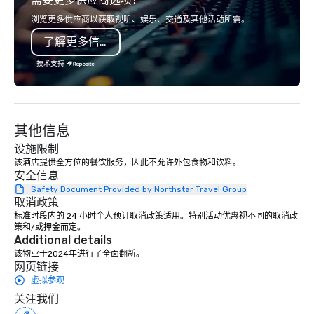
virtually visit one or all of our 4
last a lifetime.
locations and to be our guest, at the
浏览更多供应商以获取视听、娱乐、交通及其他活动所需。
Premiere location that can serve you
了解更多信息
best. As the leading provider of
exciting wedding rental selections
技术支持
and unparalleled event rental support,
it’s clear that weddings move and
inspire us. To us, Love is Love, and
whatever its form, it’s a Beautiful
其他信息
Thing. We celebrate all loving
设施限制
relationships that bring people
该酒店提供全方位的餐饮服务，因此不允许外包食物和饮料。
together, and support all wedding
安全信息
couples throughout our communities.
Safety Document Provided by Northstar Travel Group
We’re huge fans of socials and
取消政策
celebrations where people share
标准时段内的 24 小时个人预订取消政策适用。特别活动优惠视不同的取消政
laughter and find joy. From birthdays,
策和/或押金而定。
Additional details
to anniversaries, to graduations and
该物业于2024年进行了全面翻新。
more, Premiere will bring the basics
网页链接
you need to the party, and provide the
虚拟参观
‘frills’ you want to help realize your
关注我们
event dreams. If on the other hand,
you’re wanting to ‘get down to