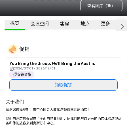
查看图库（15）
概览
会议空间
客房
地点
更多
常
促销
You Bring the Group. We'll Bring the Austin.
2026/07/01 - 2026/12/31
促销价格
领取促销
关于我们
感谢您选择奥斯汀市中心国会大厦希尔顿逸林套房酒店！ 

我们的酒店最近完成了全面的物业翻新，使我们能够以更高的酒店体验欢迎商
务和休闲旅客来到奥斯汀市中心。 
