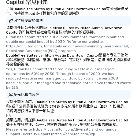
Capitol 常见问题
了解DoubleTree Suites by Hilton Austin Downtown Capitol有关健康与安
全、可持续性以及多样性和包容性的常见问题
可持续发展的做法
请提供任何公开传达的DoubleTree Suites by Hilton Austin Downtown
Capitol的可持续性或社会影响目标/策略的评论或链接。
Hilton has committed to cut our environmental footprint in half and 
double our social impact by 2030. Refer to our website, 
https://cr.hilton.com, for details on our award-winning Environmental, 
Social and Governance (ESG) programs.
DoubleTree Suites by Hilton Austin Downtown Capitol是否有专注于消除
和转移废物（即塑料、纸张、纸板等）的策略？如果是，请详细说明消除和转
移废物的策略。
Yes, Hilton has committed to reducing waste in our managed 
operations by 50% by 2030. Through the end of 2020, we have 
reduced waste in our managed portfolio by 73% since our 2008 
baseline, and our managed and franchised hotels have reduced waste 
by 62%.
多元化和包容性
仅对于美国酒店，DoubleTree Suites by Hilton Austin Downtown Capitol
和/或母公司是否被认证为 51% 的多元化所有制商业企业（BE）？如果是，
请说明您获得以下哪一项认证：
NA
如果适用，请提供DoubleTree Suites by Hilton Austin Downtown Capitol
关于其在多样性、公平和包容性方面的承诺和举措的公开报告的链接。
Please refer to https://jobs.hilton.com/diversity and our annual 
Supplier Diversity Report (https://cr.hilton.com/wp-