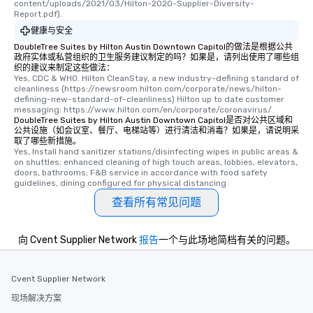
content/uploads/2021/03/Hilton-2020-Supplier-Diversity-
Report.pdf).
健康与安全
DoubleTree Suites by Hilton Austin Downtown Capitol的做法是根据公共
政府实体或私营组织的卫生服务建议制定的吗？如果是，请列出使用了哪些组
织的建议来制定这些做法：
Yes, CDC & WHO. Hilton CleanStay, a new industry-defining standard of 
cleanliness (https://newsroom.hilton.com/corporate/news/hilton-
defining-new-standard-of-cleanliness) Hilton up to date customer 
messaging: https://www.hilton.com/en/corporate/coronavirus/
DoubleTree Suites by Hilton Austin Downtown Capitol是否对公共区域和
公共设施（如会议室、餐厅、电梯站等）进行清洁和消毒？如果是，请说明采
取了哪些新措施。
Yes, Install hand sanitizer stations/disinfecting wipes in public areas & 
on shuttles; enhanced cleaning of high touch areas, lobbies, elevators, 
doors, bathrooms; F&B service in accordance with food safety 
guidelines, dining configured for physical distancing
查看所有常见问题
向 Cvent Supplier Network
报告
一个与此场地简档有关的问题。
Cvent Supplier Network
现场解决方案