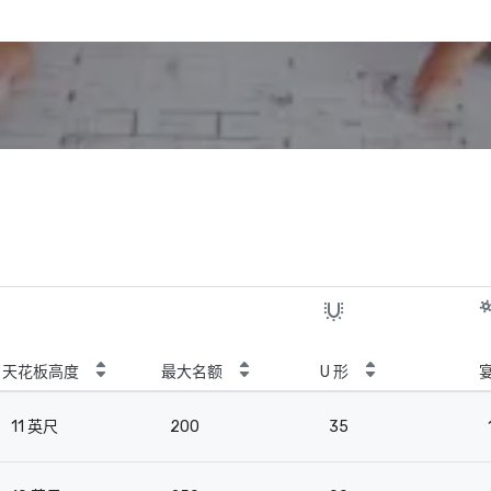
天花板高度
最大名额
U 形
11 英尺
200
35