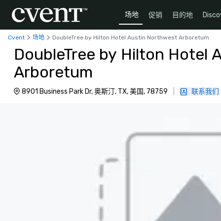
场地
促销
目的地
Disco
Cvent
场地
DoubleTree by Hilton Hotel Austin Northwest Arboretum
DoubleTree by Hilton Hotel 
Arboretum
8901 Business Park Dr, 奥斯汀, TX, 美国, 78759
|
联系我们