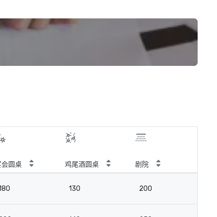
宴会圆桌
鸡尾酒圆桌
剧院
教
180
130
200
12