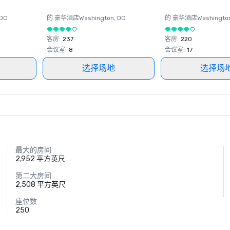
 DC
的 豪华酒店
Washington
, DC
的 豪华酒店
Washingto
客房
:
237
客房
:
220
会议室
:
8
会议室
:
17
选择场地
选择场
最大的房间
2,952 平方英尺
第二大房间
2,508 平方英尺
座位数
250