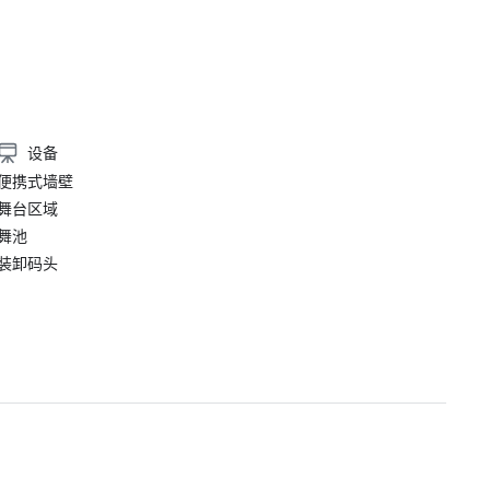
设备
便携式墙壁
舞台区域
舞池
装卸码头