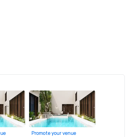
nue
Promote your venue