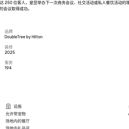
纳多达 250 位客人，是您举办下一次商务会议、社交活动或私人餐饮活
的会议取得成功。
品牌
DoubleTree by Hilton
装修
2025
客房
194
设施
允许带宠物
场地内的餐厅
场地内礼品店