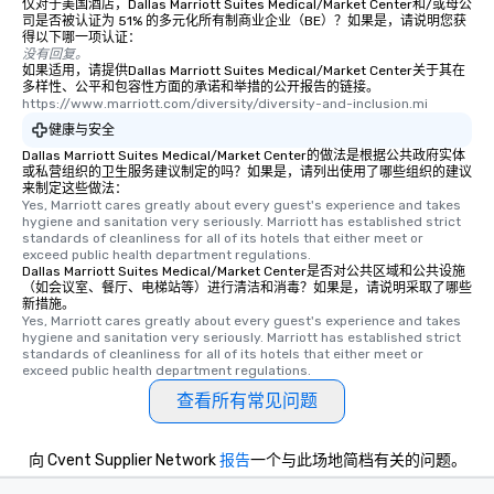
仅对于美国酒店，Dallas Marriott Suites Medical/Market Center和/或母公
司是否被认证为 51% 的多元化所有制商业企业（BE）？如果是，请说明您获
得以下哪一项认证：
没有回复。
如果适用，请提供Dallas Marriott Suites Medical/Market Center关于其在
多样性、公平和包容性方面的承诺和举措的公开报告的链接。
https://www.marriott.com/diversity/diversity-and-inclusion.mi
健康与安全
Dallas Marriott Suites Medical/Market Center的做法是根据公共政府实体
或私营组织的卫生服务建议制定的吗？如果是，请列出使用了哪些组织的建议
来制定这些做法：
Yes, Marriott cares greatly about every guest's experience and takes 
hygiene and sanitation very seriously. Marriott has established strict 
standards of cleanliness for all of its hotels that either meet or 
exceed public health department regulations. 
Dallas Marriott Suites Medical/Market Center是否对公共区域和公共设施
（如会议室、餐厅、电梯站等）进行清洁和消毒？如果是，请说明采取了哪些
新措施。
Yes, Marriott cares greatly about every guest's experience and takes 
hygiene and sanitation very seriously. Marriott has established strict 
standards of cleanliness for all of its hotels that either meet or 
exceed public health department regulations. 
查看所有常见问题
向 Cvent Supplier Network
报告
一个与此场地简档有关的问题。