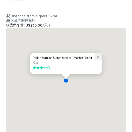
Distance from airport 15 mi
区域内的停车场
收费停车场
(
US$35.00
/
天
)
Dallas Marriott Suites Medical/Market Center
酒店
3/5