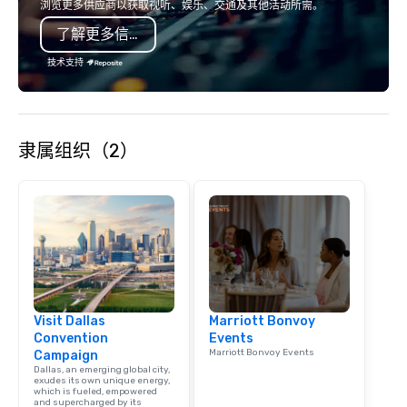
浏览更多供应商以获取视听、娱乐、交通及其他活动所需。
into action. Short on t
了解更多信息
typically range from 3
hours. Looking for so
技术支持
We customize events 
goals/objectives/budg
隶属组织（2）
Visit Dallas
Marriott Bonvoy
Convention
Events
Marriott Bonvoy Events
Campaign
Dallas, an emerging global city,
exudes its own unique energy,
which is fueled, empowered
and supercharged by its