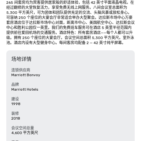
265 间套房均为宾客提供居家般的舒适体验，包括 42 英寸平面液晶电视。在
经过翻修的大堂恢复活力，享受免费无线上网服务。八间会议室总面积为 
5,300 平方英尺，可为团体和团队提供充足的交流、头脑风暴或放松身心。
可容纳 250 个座位的大宴会厅非常适合举办大型聚会。达拉斯市场中心万豪
套房酒店位于达拉斯市场中心对面，距离市中心、美国航空中心、达拉斯会议
中心和胜利公园仅一英里。我们的免费班车服务可在酒店 5 英里半径范围内
提供前往爱田机场的交通服务。酒店特色：所有套房酒店——每个人都可以升
级。拥有 250 个座位的大宴会厅。会议空间总面积 5,300 平方英尺。室外泳
池。酒店内设有大型健身中心。每间客房均配备 2 — 42 英寸纯平屏幕。
场地详情
连锁供应商
Marriott Bonvoy
品牌
Marriott Hotels
建设
1998
装修
2018
会议空间总量
4,600 平方英尺