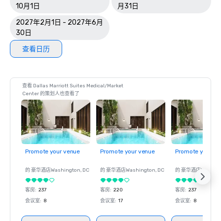
10月1日
月31日
2027年2月1日 - 2027年6月
30日
查看日历
查看 Dallas Marriott Suites Medical/Market
Center 的策划人也查看了
Promote your venue
Promote your venue
Promote your ve
的 豪华酒店
Washington
, DC
的 豪华酒店
Washington
, DC
的 豪华酒店
Washin
客房
:
237
客房
:
220
客房
:
237
会议室
:
8
会议室
:
17
会议室
:
8