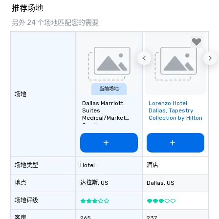
推荐场地
另外 24 个场地匹配您的需要
当前场地
场地
Dallas Marriott
Lorenzo Hotel
Removed from
Suites
Dallas, Tapestry
favorites
Medical/Market
Collection by Hilton
Center
场地类型
Hotel
酒店
地点
达拉斯
, US
Dallas
, US
场地评级
客房
265
237