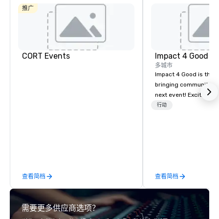
推广
CORT Events
Impact 4 Good
多城市
Impact 4 Good is the o
bringing community se
next event! Exciting a
team building activitie
行动
of what we offer. Let u
best cause/beneficiary
manage the donation l
bring the spirit of co
to your group. From you
request through the d
查看简档
查看简档
event, Impact 4 Good h
details. Where are we? Nationwide
and abroad, our local 
需要更多供应商选项？
covered. Got a cause 
events put your philan