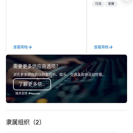
memories and satiated
行动
配餐
detail is meticulously 
our commitment to hosp
over 40 years of expe
in some of the world'
acclaimed restaurants,
of excellence rarely fo
查看简档
查看简档
catering industry.
需要更多供应商选项？
浏览更多供应商以获取视听、娱乐、交通及其他活动所需。
了解更多信息
技术支持
隶属组织（2）