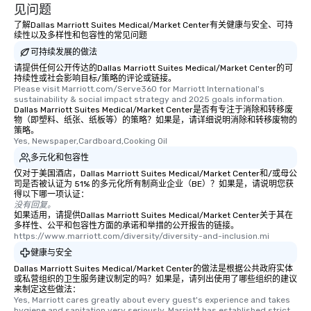
见问题
了解Dallas Marriott Suites Medical/Market Center有关健康与安全、可持
续性以及多样性和包容性的常见问题
可持续发展的做法
请提供任何公开传达的Dallas Marriott Suites Medical/Market Center的可
持续性或社会影响目标/策略的评论或链接。
Please visit Marriott.com/Serve360 for Marriott International's 
sustainability & social impact strategy and 2025 goals information.
Dallas Marriott Suites Medical/Market Center是否有专注于消除和转移废
物（即塑料、纸张、纸板等）的策略？如果是，请详细说明消除和转移废物的
策略。
Yes, Newspaper,Cardboard,Cooking Oil
多元化和包容性
仅对于美国酒店，Dallas Marriott Suites Medical/Market Center和/或母公
司是否被认证为 51% 的多元化所有制商业企业（BE）？如果是，请说明您获
得以下哪一项认证：
没有回复。
如果适用，请提供Dallas Marriott Suites Medical/Market Center关于其在
多样性、公平和包容性方面的承诺和举措的公开报告的链接。
https://www.marriott.com/diversity/diversity-and-inclusion.mi
健康与安全
Dallas Marriott Suites Medical/Market Center的做法是根据公共政府实体
或私营组织的卫生服务建议制定的吗？如果是，请列出使用了哪些组织的建议
来制定这些做法：
Yes, Marriott cares greatly about every guest's experience and takes 
hygiene and sanitation very seriously. Marriott has established strict 