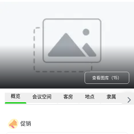
查看图库（15）
概览
会议空间
客房
地点
隶属
更
促销