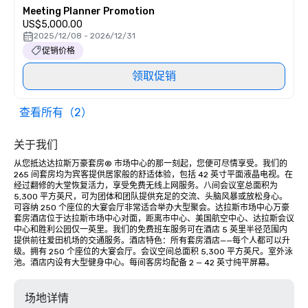
Meeting Planner Promotion
US$5,000.00
2025/12/08 - 2026/12/31
促销价格
领取促销
查看所有（2）
关于我们
从您抵达达拉斯万豪套房® 市场中心的那一刻起，您便可尽情享受。我们的 
265 间套房均为宾客提供居家般的舒适体验，包括 42 英寸平面液晶电视。在
经过翻修的大堂恢复活力，享受免费无线上网服务。八间会议室总面积为 
5,300 平方英尺，可为团体和团队提供充足的交流、头脑风暴或放松身心。
可容纳 250 个座位的大宴会厅非常适合举办大型聚会。达拉斯市场中心万豪
套房酒店位于达拉斯市场中心对面，距离市中心、美国航空中心、达拉斯会议
中心和胜利公园仅一英里。我们的免费班车服务可在酒店 5 英里半径范围内
提供前往爱田机场的交通服务。酒店特色：所有套房酒店——每个人都可以升
级。拥有 250 个座位的大宴会厅。会议空间总面积 5,300 平方英尺。室外泳
池。酒店内设有大型健身中心。每间客房均配备 2 — 42 英寸纯平屏幕。
场地详情