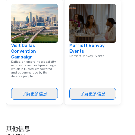
Visit Dallas
Marriott Bonvoy
Convention
Events
Marriott Bonvoy Events
Campaign
Dallas, an emerging global city,
exudes its own unique energy,
which is fueled, empowered
and supercharged by its
diverse people.
了解更多信息
了解更多信息
其他信息