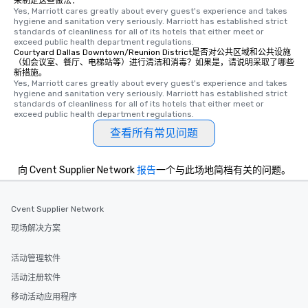
来制定这些做法：
Our tours offer an exqu
Yes, Marriott cares greatly about every guest's experience and takes 
hygiene and sanitation very seriously. Marriott has established strict 
entertainment. All tour
standards of cleanliness for all of its hotels that either meet or 
knowledgeable, profes
exceed public health department regulations. 
who leads the group on
Courtyard Dallas Downtown/Reunion District是否对公共区域和公共设施
（如会议室、餐厅、电梯站等）进行清洁和消毒？如果是，请说明采取了哪些
offering engaging tidb
新措施。
fascinating stories. S
Yes, Marriott cares greatly about every guest's experience and takes 
hygiene and sanitation very seriously. Marriott has established strict 
interactive experience
standards of cleanliness for all of its hotels that either meet or 
along the way exclusive
exceed public health department regulations. 
ensuring there is neve
查看所有常见问题
Different Types of Cuis
experiences offer the a
several renowned rest
向 Cvent Supplier Network
报告
一个与此场地简档有关的问题。
convenient outing, inc
and your guests might
Cvent Supplier Network
discovered otherwise 
at a typical corporate 
现场解决方案
a way to try some of t
in the city and dive in
活动管理软件
cuisines and dishes. Al
活动注册软件
selected dishes are cu
high standards to ensu
移动活动应用程序