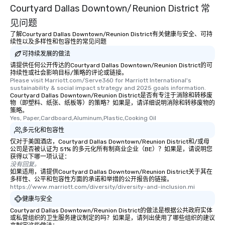
Courtyard Dallas Downtown/Reunion District 常
an evening helicopter 
glittering lights of The S
见问题
Memorable Experience f
了解Courtyard Dallas Downtown/Reunion District有关健康与安全、可持
Smacking Foodie Tours
续性以及多样性和包容性的常见问题
to gather and dine tha
可持续发展的做法
experienced, and all ar
请提供任何公开传达的Courtyard Dallas Downtown/Reunion District的可
remember. Our one-of-
持续性或社会影响目标/策略的评论或链接。
Please visit Marriott.com/Serve360 for Marriott International's 
are special, from the fi
sustainability & social impact strategy and 2025 goals information.
last. It’s an experienc
Courtyard Dallas Downtown/Reunion District是否有专注于消除和转移废
物（即塑料、纸张、纸板等）的策略？如果是，请详细说明消除和转移废物的
will reminisce about lo
策略。
leave. Location, Location, Location
Yes, Paper,Cardboard,Aluminum,Plastic,Cooking Oil
One of the best reason
多元化和包容性
convenient and efficie
仅对于美国酒店，Courtyard Dallas Downtown/Reunion District和/或母
experience is designed
公司是否被认证为 51% 的多元化所有制商业企业（BE）？如果是，请说明您
restaurants are within
获得以下哪一项认证：
没有回复。
walking distance of ea
如果适用，请提供Courtyard Dallas Downtown/Reunion District关于其在
short stroll allows you
多样性、公平和包容性方面的承诺和举措的公开报告的链接。
https://www.marriott.com/diversity/diversity-and-inclusion.mi
members a chance to 
networking opportunit
健康与安全
heading to the next pl
Courtyard Dallas Downtown/Reunion District的做法是根据公共政府实体
或私营组织的卫生服务建议制定的吗？如果是，请列出使用了哪些组织的建议
itinerary. You Get a Dinner and a Show