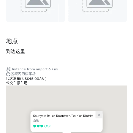
查
看
另
外
2
个
地点
到达这里
Distance from airport 6.7 mi
区域内的停车场
代客泊车
(
US$45.00
/
天
)
公交车停车场
Courtyard Dallas Downtown/Reunion District
酒店
3/5