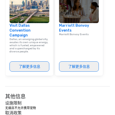
Dining When meeting p
corporate group event
Smacking Foodie Tours,
group is assured a top
Visit Dallas
Marriott Bonvoy
experience with three 
Convention
Events
signature dishes at ea
Marriott Bonvoy Events
Campaign
Our affordable tours a
Dallas, an emerging global city,
person with tax and gr
exudes its own unique energy,
which is fueled, empowered
included. The only thi
and supercharged by its
diverse people.
are drinks. However, 
package upgrade is ava
provides guests a sign
了解更多信息
了解更多信息
at various stops. Build Your Network
Our exclusive experien
ultimate networking op
a typical sit-down dinn
to engage the person t
其他信息
right of you. Because 
place at multiple resta
设施限制
walking in between, th
无烟且不允许携带宠物
取消政策
countless opportunitie