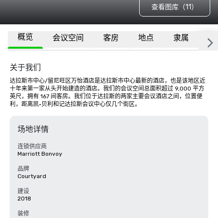
查看图库（11）
概览
会议空间
客房
地点
隶属
更
关于我们
达拉斯市中心/留尼旺区万怡酒店是达拉斯市中心最新的酒店，也是该地区近
十年来第一家从头开始建造的酒店。我们的会议空间总面积超过 9,000 平方
英尺，拥有 167 间客房。我们位于达拉斯的两家主要会议酒店之间，位置便
利，距离凯·贝利和记达拉斯会议中心仅几个街区。
场地详情
连锁供应商
Marriott Bonvoy
品牌
Courtyard
建设
2018
装修