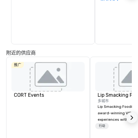
附近的供应商
推广
CORT Events
Lip Smacking Foo
多城市
Lip Smacking Foodie T
award-winning VIP gro
experiences with visits
restaurants throughou
行动
States. Choose either