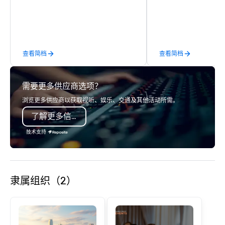
activity or evening d
groups are escorted i
the best tables in the 
most-sought-after res
enjoy a parade of sign
查看简档
查看简档
and craft cocktails at 
with complete VIP serv
experience gives gues
需要更多供应商选项？
opportunity to sit next 
colleagues at each ven
浏览更多供应商以获取视听、娱乐、交通及其他活动所需。
mingle, and easily net
了解更多信息
is led by a professiona
specializing in escort
技术支持
with utmost care, who
each experience with 
engaging information 
Lip Smacking Foodie T
隶属组织（2）
entertaining activity 
dining experience meld
that are sure to add ne
meeting events, from 
team building. All-Inclusive Group