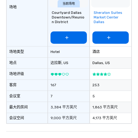
remember to submit ah
当前场地
场地
date any dietary restr
Courtyard Dallas
Sheraton Suites
Removed from
allergies for anyone in
Downtown/Reunio
Market Center
favorites
Feel Like a VIP at Each
n District
Dallas
Smacking Foodie Tours
group members never 
about waiting in line to
restaurant or being sh
场地类型
Hotel
酒店
than desirable table. O
everyone is treated lik
地点
达拉斯
, US
Dallas
, US
immediate seating upon
What’s more, your gro
场地评级
a special warm welcom
客房
167
253
from the restaurant c
be printed featuring yo
会议室
7
5
which can be an added 
those Instagram mome
最大的房间
3,384 平方英尺
1,863 平方英尺
For added ease, we ca
transportation pick-up
会议空间
9,000 平方英尺
4,173 平方英尺
as well as an event ph
for groups that desire 
experience, we can als