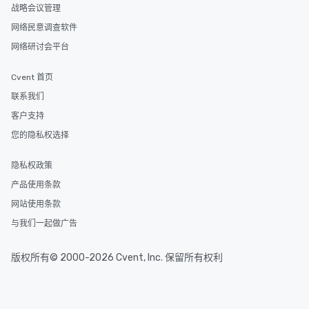
delight any palate. Tours Available
战略会议管理
from Day to Night With
网络民意调查软件
group experience, bookin
key. Whether you desir
网络研讨会平台
business hours or earl
after work, we can coo
Cvent 首页
you to provide options 
联系我们
needs. Go for as Long or as Short as
客户支持
You Like Along with fle
scheduling, Lip Smack
您的隐私权选择
Tours also provides a 
durations. Our shortes
隐私权政策
2.5 hours; our longest 
产品使用条款
hours, with optional 
网站使用条款
incentives.
与我们一起做广告
版权所有© 2000-2026 Cvent, Inc. 保留所有权利