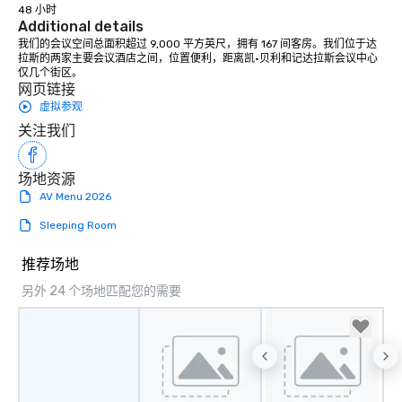
with different people 
48 小时
Additional details
down at each venue a
我们的会议空间总面积超过 9,000 平方英尺，拥有 167 间客房。我们位于达
traverse along the way
拉斯的两家主要会议酒店之间，位置便利，距离凯·贝利和记达拉斯会议中心
experiences not only 
仅几个街区。
ways to network, but a
网页链接
way to do so. Large Groups Welcome
虚拟参观
Lip Smacking Foodie To
关注我们
groups, small or large.
experiences can acc
场地资源
groups from as few as
AV Menu 2026
as 500 guests, making
choice for any corpora
Sleeping Room
Stress-Free Booking 
a tour is stress-free a
推荐场地
enjoy the company of 
另外 24 个场地匹配您的需要
more easily. You’ll tak
knowing that everythin
of from the moment the
booked to the minute i
Since the menu is alre
have nothing to worry 