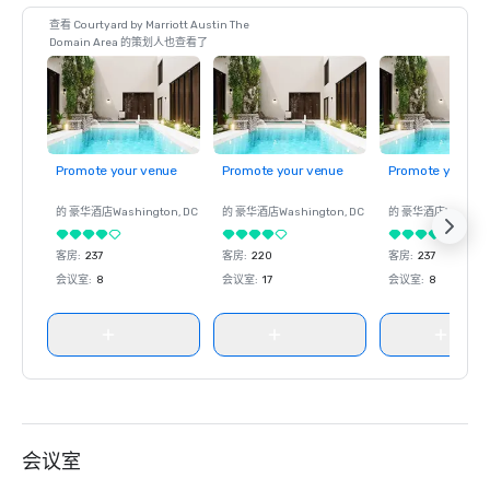
查看 Courtyard by Marriott Austin The
Domain Area 的策划人也查看了
Promote your venue
Promote your venue
Promote your ve
的 豪华酒店
Washington
, DC
的 豪华酒店
Washington
, DC
的 豪华酒店
Washin
客房
:
237
客房
:
220
客房
:
237
会议室
:
8
会议室
:
17
会议室
:
8
会议室