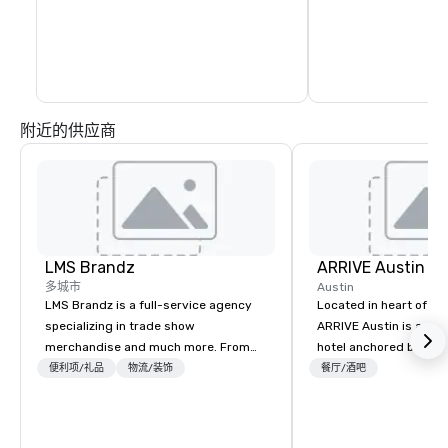
附近的供应商
LMS Brandz
ARRIVE Austin
多城市
Austin
LMS Brandz is a full-service agency
Located in heart of Eas
specializing in trade show
ARRIVE Austin is an 8
merchandise and much more. From
hotel anchored by res
booth giveaways and branded apparel
bars that complement 
便利项/礼品
物流/装饰
餐厅/酒吧
to executive gifting, displays,
State’s food and drink
banners, signage, fulfillment,
architectural landmark
logistics, shipping, along with e-
remarkable façade, the