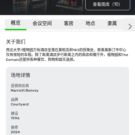
查看图库（10）
概览
会议空间
客房
地点
隶属
更
关于我们
西北大学/植物园万怡酒店坐落在莫帕克和183的拐角处，距离奥斯汀市中心
仅有很短的车程。除了距离酒店步行距离之内的商店和餐厅外，植物园和The 
Domain还提供各种餐饮、购物和娱乐选择。
场地详情
连锁供应商
Marriott Bonvoy
品牌
Courtyard
建设
1996
装修
2024