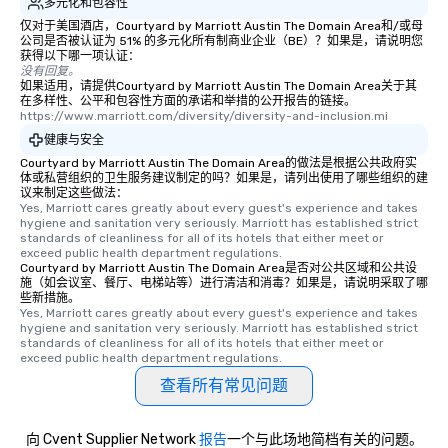
多元化和包容性
仅对于美国酒店，Courtyard by Marriott Austin The Domain Area和/或母
公司是否被认证为 51% 的多元化所有制商业企业（BE）？如果是，请说明您
获得以下哪一项认证：
没有回复。
如果适用，请提供Courtyard by Marriott Austin The Domain Area关于其
在多样性、公平和包容性方面的承诺和举措的公开报告的链接。
https://www.marriott.com/diversity/diversity-and-inclusion.mi
健康与安全
Courtyard by Marriott Austin The Domain Area的做法是根据公共政府实
体或私营组织的卫生服务建议制定的吗？如果是，请列出使用了哪些组织的建
议来制定这些做法：
Yes, Marriott cares greatly about every guest's experience and takes 
hygiene and sanitation very seriously. Marriott has established strict 
standards of cleanliness for all of its hotels that either meet or 
exceed public health department regulations. 
Courtyard by Marriott Austin The Domain Area是否对公共区域和公共设
施（如会议室、餐厅、电梯站等）进行清洁和消毒？如果是，请说明采取了哪
些新措施。
Yes, Marriott cares greatly about every guest's experience and takes 
hygiene and sanitation very seriously. Marriott has established strict 
standards of cleanliness for all of its hotels that either meet or 
exceed public health department regulations. 
查看所有常见问题
向 Cvent Supplier Network
报告
一个与此场地简档有关的问题。