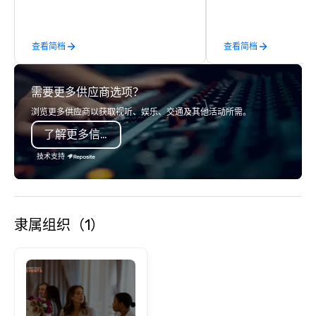
commerce solutions we handle it all.
rooms feature distinc
While there are many promotional
artwork – collages by
companies to choose from, our 20+
that pay tribute to the
查看简档
查看简档
years of industry experience and
“cowboy mythology,” a
commitment to exceptional customer
inspiration from the u
service set us apart. We deliver
landscape.
需要更多供应商选项？
smart, reliable solutions designed to
make the end-user experience
浏览更多供应商以获取视听、娱乐、交通及其他活动所需。
seamless from start to finish. We are
了解更多信息
also a certified WOSB.
技术支持
隶属组织（1）