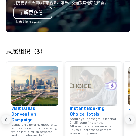
浏览更多供应商以获取视听、娱乐、交通及其他活动所需。
了解更多信息
技术支持
隶属组织（3）
Visit Dallas
Instant Booking
Cho
Conn
Convention
Choice Hotels
Grou
Secure your next group block of
Campaign
Choi
6 – 25 rooms instantly.
Dallas, an emerging global city,
Afterwards, share a website
exudes its own unique energy,
link to guests for easy room
which is fueled, empowered
block management.
and supercharged by its