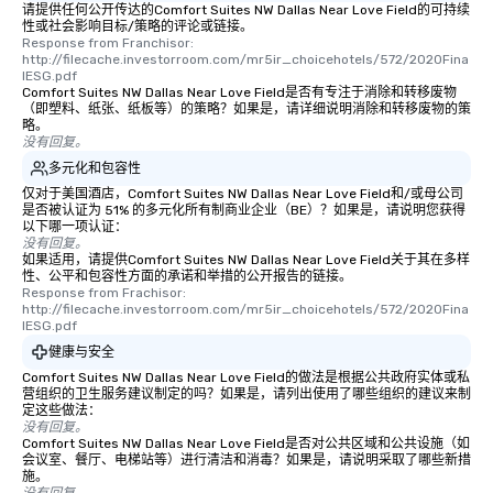
请提供任何公开传达的Comfort Suites NW Dallas Near Love Field的可持续
性或社会影响目标/策略的评论或链接。
Response from Franchisor: 
http://filecache.investorroom.com/mr5ir_choicehotels/572/2020Fina
lESG.pdf
Comfort Suites NW Dallas Near Love Field是否有专注于消除和转移废物
（即塑料、纸张、纸板等）的策略？如果是，请详细说明消除和转移废物的策
略。
没有回复。
多元化和包容性
仅对于美国酒店，Comfort Suites NW Dallas Near Love Field和/或母公司
是否被认证为 51% 的多元化所有制商业企业（BE）？如果是，请说明您获得
以下哪一项认证：
没有回复。
如果适用，请提供Comfort Suites NW Dallas Near Love Field关于其在多样
性、公平和包容性方面的承诺和举措的公开报告的链接。
Response from Frachisor: 
http://filecache.investorroom.com/mr5ir_choicehotels/572/2020Fina
lESG.pdf
健康与安全
Comfort Suites NW Dallas Near Love Field的做法是根据公共政府实体或私
营组织的卫生服务建议制定的吗？如果是，请列出使用了哪些组织的建议来制
定这些做法：
没有回复。
Comfort Suites NW Dallas Near Love Field是否对公共区域和公共设施（如
会议室、餐厅、电梯站等）进行清洁和消毒？如果是，请说明采取了哪些新措
施。