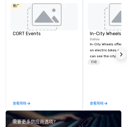
推广
Budget Suites
of America
Empire
Central/Dallas
Crowne Pl
Dallas Ma
Ctr - Love
CORT Events
In-City Wheels
Field
Dallas
In-City Wheels offers t
on electric bikes and 
can see the city in th
possible. Our tours ar
行动
customizable, so you 
which parts of Dallas 
And our guides are the
business, so you’re g
have a good time.
查看简档
查看简档
需要更多供应商选项？