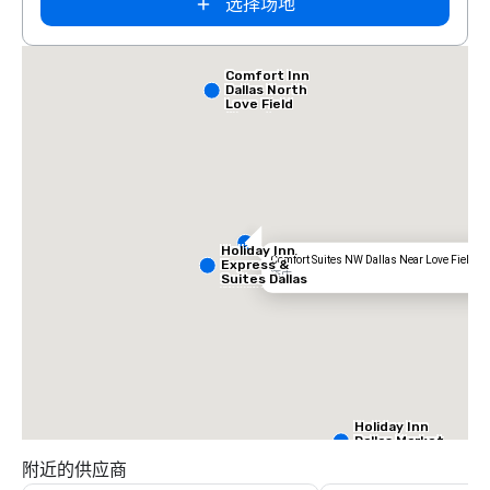
选择场地
Comfort Inn
Dallas North
Love Field
Airport
Holiday Inn
Comfort Suites NW Dallas Near Love Field
Express &
酒店
Suites Dallas
NW HWY - Love
Field
Holiday Inn
Dallas Market
Ctr Love Field
附近的供应商