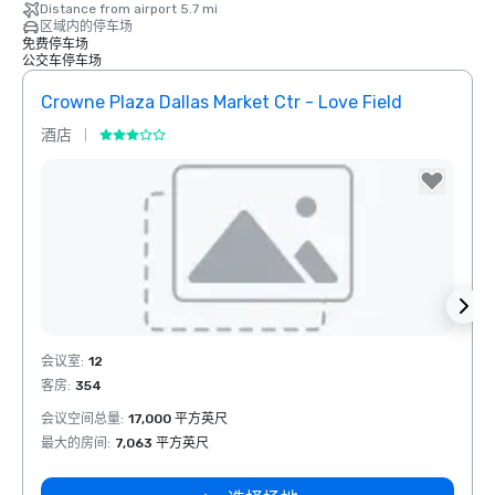
Distance from airport 5.7 mi
区域内的停车场
免费停车场
公交车停车场
Crowne Plaza Dallas Market Ctr - Love Field
Holid
酒店
酒店
Removed from favorites
Rem
会议室
:
12
会议室
客房
:
354
客房
:
会议空间总量
:
17,000 平方英尺
会议空
最大的房间
:
7,063 平方英尺
最大的