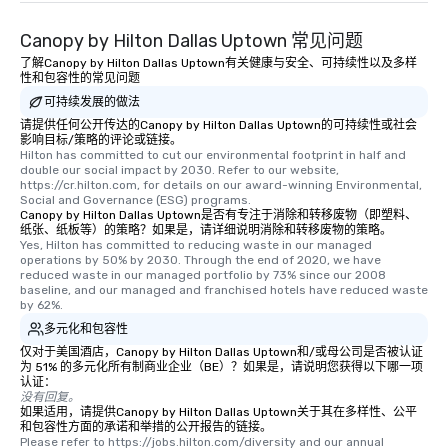
Canopy by Hilton Dallas Uptown 常见问题
了解Canopy by Hilton Dallas Uptown有关健康与安全、可持续性以及多样
性和包容性的常见问题
可持续发展的做法
请提供任何公开传达的Canopy by Hilton Dallas Uptown的可持续性或社会
影响目标/策略的评论或链接。
Hilton has committed to cut our environmental footprint in half and 
double our social impact by 2030. Refer to our website, 
https://cr.hilton.com, for details on our award-winning Environmental, 
Social and Governance (ESG) programs.
Canopy by Hilton Dallas Uptown是否有专注于消除和转移废物（即塑料、
纸张、纸板等）的策略？如果是，请详细说明消除和转移废物的策略。
Yes, Hilton has committed to reducing waste in our managed 
operations by 50% by 2030. Through the end of 2020, we have 
reduced waste in our managed portfolio by 73% since our 2008 
baseline, and our managed and franchised hotels have reduced waste 
by 62%.
多元化和包容性
仅对于美国酒店，Canopy by Hilton Dallas Uptown和/或母公司是否被认证
为 51% 的多元化所有制商业企业（BE）？如果是，请说明您获得以下哪一项
认证：
没有回复。
如果适用，请提供Canopy by Hilton Dallas Uptown关于其在多样性、公平
和包容性方面的承诺和举措的公开报告的链接。
Please refer to https://jobs.hilton.com/diversity and our annual 