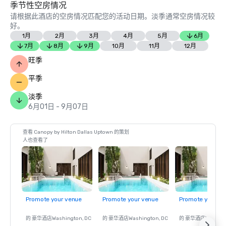
季节性空房情况
请根据此酒店的空房情况匹配您的活动日期。淡季通常空房情况较
好。
1月
2月
3月
4月
5月
6月
7月
8月
9月
10月
11月
12月
旺季
平季
淡季
6月01日 - 9月07日
查看 Canopy by Hilton Dallas Uptown 的策划
人也查看了
Promote your venue
Promote your venue
Promote your ve
的 豪华酒店
Washington
, DC
的 豪华酒店
Washington
, DC
的 豪华酒店
Washin