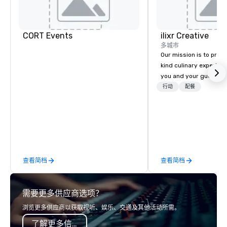
CORT Events
ilixr Creative
多城市
Our mission is to prov
kind culinary experien
you and your guests wi
memories and satiated
行动
配餐
detail is meticulously 
our commitment to hosp
over 40 years of expe
in some of the world'
acclaimed restaurants,
of excellence rarely fo
查看简档
查看简档
catering industry.
需要更多供应商选项？
浏览更多供应商以获取视听、娱乐、交通及其他活动所需。
了解更多信息