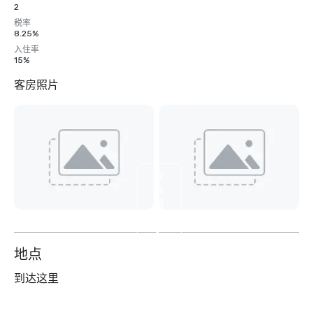
2
税率
8.25%
入住率
15%
客房照片
查
看
另
外
6
个
地点
到达这里