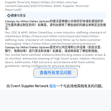
Supplier Diversity Report (https://cr.hilton.com/wp-
content/uploads/2021/03/Hilton-2020-Supplier-Diversity-
Report.pdf).
健康与安全
Canopy by Hilton Dallas Uptown的做法是根据公共政府实体或私营组织的
卫生服务建议制定的吗？如果是，请列出使用了哪些组织的建议来制定这些做
法：
Yes, CDC & WHO. Hilton CleanStay, a new industry-defining standard of 
cleanliness (https://newsroom.hilton.com/corporate/news/hilton-
defining-new-standard-of-cleanliness) Hilton up to date customer 
messaging: https://www.hilton.com/en/corporate/coronavirus/
Canopy by Hilton Dallas Uptown是否对公共区域和公共设施（如会议室、
餐厅、电梯站等）进行清洁和消毒？如果是，请说明采取了哪些新措施。
Yes, Install hand sanitizer stations/disinfecting wipes in public areas & 
on shuttles; enhanced cleaning of high touch areas, lobbies, elevators, 
doors, bathrooms; F&B service in accordance with food safety 
guidelines, dining configured for physical distancing
查看所有常见问题
向 Cvent Supplier Network
报告
一个与此场地简档有关的问题。