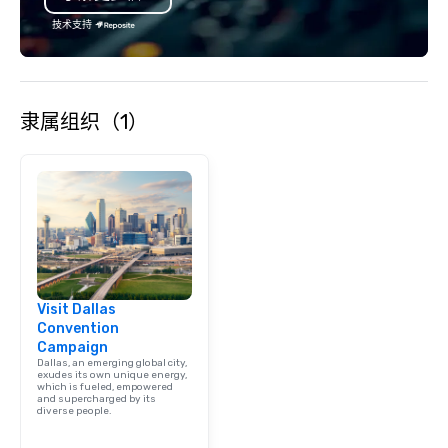
技术支持
隶属组织（1）
Visit Dallas
Convention
Campaign
Dallas, an emerging global city,
exudes its own unique energy,
which is fueled, empowered
and supercharged by its
diverse people.