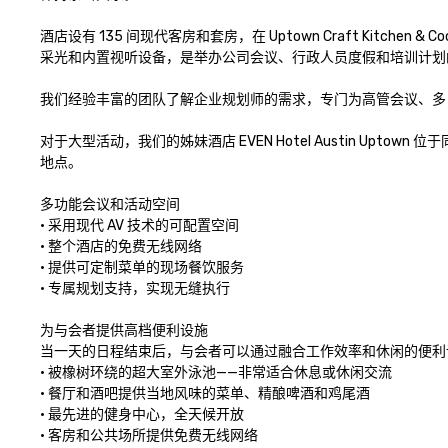
酒店设有 135 间现代客房和套房，在 Uptown Craft Kitchen
采光和内置视听设备，是举办公司会议、行政人员度假和培训计划
我们经验丰富的团队了解企业规划师的需求，专门为高管会议、多
对于大型活动，我们的姊妹酒店 EVEN Hotel Austin Up
地点。

多功能会议和活动空间

• 采用现代 AV 技术的可配置空间

• 整个酒店的免费无线网络

• 提供可定制菜单的现场餐饮服务

• 专属规划支持，实现无缝执行

为与会者提供高档便利设施

当一天的日程结束后，与会者可以通过融合工作效率和休闲的便利
• 被橡树环绕的超大室外泳池——非常适合休息或休闲交流

• 餐厅和酒吧提供当地风味的菜单、精酿啤酒和鸡尾酒

• 最先进的健身中心，全天候开放

• 客房和公共场所提供免费无线网络
