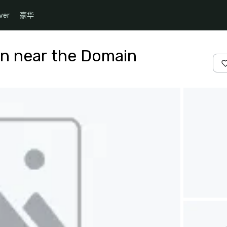
ver
豪华
n near the Domain