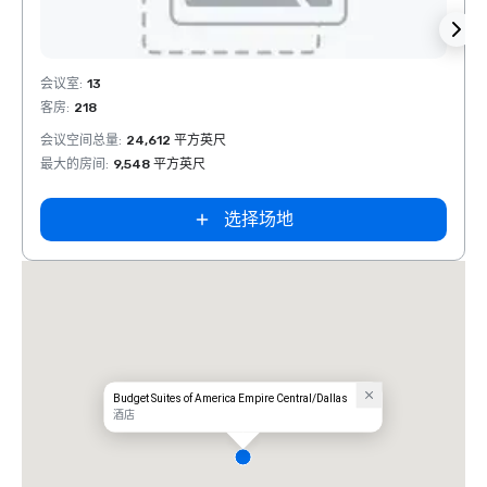
Removed from favorites
Rem
会议室
:
13
会议室
客房
:
218
客房
:
会议空间总量
:
24,612 平方英尺
会议空
最大的房间
:
9,548 平方英尺
最大的
Embassy
Suites by
Hilton Dallas
Love Field
选择场地
Budget Suites of America Empire Central/Dallas
酒店