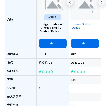
当前场地
场地
Budget Suites of
Intown Suites -
Removed from
America Empire
Dallas
favorites
Central/Dallas
场地类型
Hotel
酒店
地点
达拉斯
, US
Dallas
, US
场地评级
客房
-
135
会议室
1
-
最大的房间
-
-
会议空间
-
-