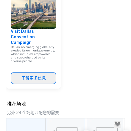
Visit Dallas
Convention
Campaign
Dallas, an emerging global city,
exudes its own unique energy,
which is fueled, empowered
and supercharged by its
diverse people.
了解更多信息
推荐场地
另外 24 个场地匹配您的需要