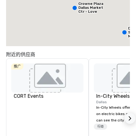
Crowne Plaza
Dallas Market
Ctr - Love
Field
Dall
Sui
Med
Cen
附近的供应商
推广
CORT Events
In-City Wheels
Dallas
In-City Wheels offers t
on electric bikes and 
can see the city in th
possible. Our tours ar
行动
customizable, so you 