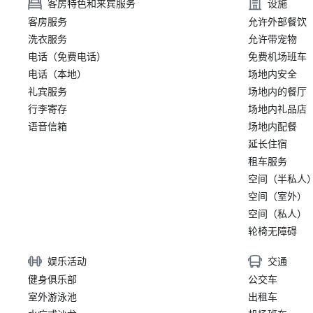
客房特色和来宾服务
设施
客房服务
允许外部餐饮
洗衣服务
允许带宠物
电话（免费电话）
免费机场班车
电话（本地）
场地内安全
礼宾服务
场地内的餐厅
行李寄存
场地内礼品店
语音信箱
场地内配餐
延长住宿
租车服务
空间（半私人
空间（室外）
空间（私人）
轮椅无障碍
娱乐活动
交通
健身俱乐部
公交车
室外游泳池
出租车