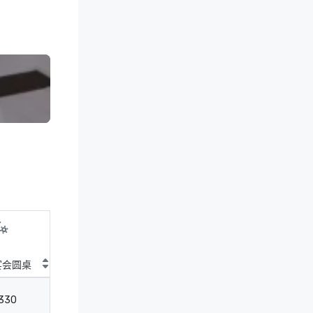
宴会圆桌
剧院
教室
会
330
450
170
10