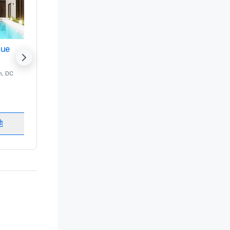
nue
Promote your venue
n
, DC
的 豪华酒店
Washington
, DC
客房
:
237
会议室
:
8
地
选择场地