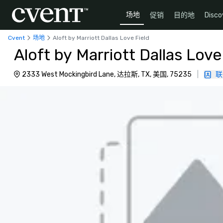
场地
促销
目的地
Disco
Cvent
场地
Aloft by Marriott Dallas Love Field
Aloft by Marriott Dallas Love
2333 West Mockingbird Lane, 达拉斯, TX, 美国, 75235
|
联