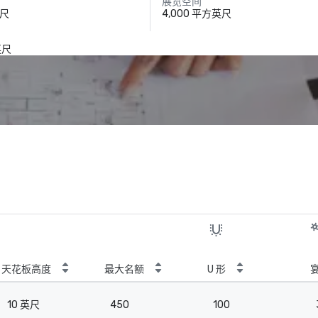
展览空间
英尺
4,000 平方英尺
）
英尺
天花板高度
最大名额
U 形
10 英尺
450
100