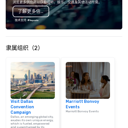
浏览更多供应商以获取视听、娱乐、交通及其他活动所需。
了解更多信息
技术支持
隶属组织（2）
Visit Dallas
Marriott Bonvoy
Convention
Events
Marriott Bonvoy Events
Campaign
Dallas, an emerging global city,
exudes its own unique energy,
which is fueled, empowered
and supercharged by its