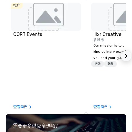
推广
CORT Events
ilixr Creative
多城市
Our mission is to prov
kind culinary experien
you and your guests wi
memories and satiated
行动
配餐
detail is meticulously 
our commitment to hosp
over 40 years of expe
in some of the world'
acclaimed restaurants,
of excellence rarely fo
查看简档
查看简档
catering industry.
需要更多供应商选项？