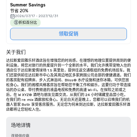
Summer Savings
节省 20%
2026/07/17 - 2027/12/31
折扣百分比
领取促销
关于我们
达拉斯爱田雅乐轩酒店旨在增强您的时尚感，在理想的地理位置提供周到的便
利设施，将您对旅行的热爱提升到一个全新的水平。我们允许携带宠物入住的
酒店位于达拉斯爱情球场 1.5 英里处，提供往返交通枢纽的免费机场班车。我
们还提供前往达拉斯市中心及其周边地区多家跨国公司总部的便捷通道。我们
的客房配有招牌床、步入式淋浴间、Bliss® 水疗设施和迷你冰箱，可供您放
松身心。我们的阁楼风格客房旨在帮助您平衡工作和娱乐，这要归功于带连接
站的办公桌、带付费频道的液晶电视和免费的高速 Wi-Fi。在探险之前或之
后，在 W XYZ® 酒吧与朋友见面交流，从我们的 24 小时储藏室品尝小吃，
在我们的 re: mix 酒廊放松身心。无论白天还是晚上，您都可以召唤我们的机
器人管家 Botlr 享受客房服务。无论您为何来到达拉斯，达拉斯爱田雅乐轩酒
店都将让您轻松入住。
场地详情
连锁供应商