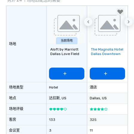
另外 24 个场地匹配您的需要
当前场地
场地
Aloft by Marriott
The Magnolia Hotel
Removed from
Dallas Love Field
Dallas Downtown
favorites
场地类型
Hotel
酒店
地点
达拉斯
, US
Dallas
, US
场地评级
客房
133
325
会议室
3
11