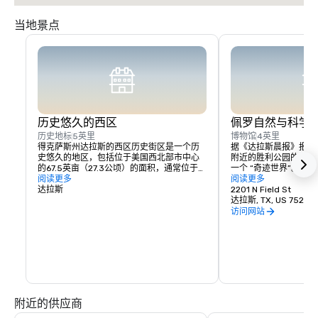
当地景点
历史悠久的西区
佩罗自然与科学
历史地标
5英里
博物馆
4英里
得克萨斯州达拉斯的西区历史街区是一个历
据《达拉斯晨报》报道
史悠久的地区，包括位于美国西北部市中心
附近的胜利公园的佩罗
的67.5英亩（27.3公顷）的面积，通常位于
一个 “奇迹世界”。这座
Commerce以北，I-35E 以东，拉马尔以
阅读更多
月1日向公众开放，通
阅读更多
西，伍德尔·罗杰斯高速公路以南。它位于胜
达拉斯
了各个年龄段的好奇心
2201 N Field St
利公园以南，艺术、市中心和大街区以西，
科学课而自豪。准备好
达拉斯, TX, US 75201
政府区和留尼汪区以北。该地区在美国国家
你的大脑惊叹不已。我
访问网站
历史名胜名录中被列为韦斯滕德历史街区。
站，以了解有关新佩罗
该地区也是达拉斯地标区。
观看建筑物建造时的延
大厅和展览、计划和筹
佩罗博物馆做出贡献。
和其他出色的捐赠者令
囊如何将梦想变成大事
附近的供应商