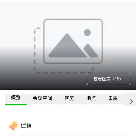
查看图库（15）
概览
会议空间
客房
地点
隶属
更
促销