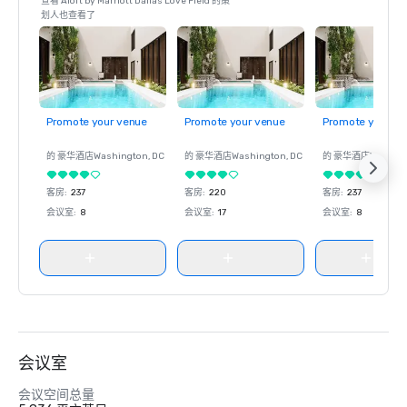
查看 Aloft by Marriott Dallas Love Field 的策
划人也查看了
Promote your venue
Promote your venue
Promote your ve
的 豪华酒店
Washington
, DC
的 豪华酒店
Washington
, DC
的 豪华酒店
Washin
客房
:
237
客房
:
220
客房
:
237
会议室
:
8
会议室
:
17
会议室
:
8
会议室
会议空间总量