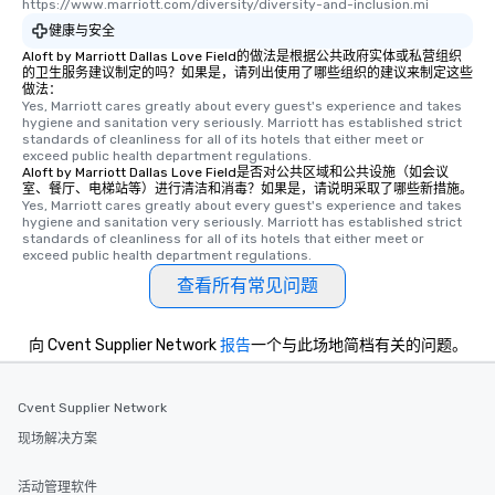
https://www.marriott.com/diversity/diversity-and-inclusion.mi
健康与安全
Aloft by Marriott Dallas Love Field的做法是根据公共政府实体或私营组织
的卫生服务建议制定的吗？如果是，请列出使用了哪些组织的建议来制定这些
做法：
Yes, Marriott cares greatly about every guest's experience and takes 
hygiene and sanitation very seriously. Marriott has established strict 
standards of cleanliness for all of its hotels that either meet or 
exceed public health department regulations. 
Aloft by Marriott Dallas Love Field是否对公共区域和公共设施（如会议
室、餐厅、电梯站等）进行清洁和消毒？如果是，请说明采取了哪些新措施。
Yes, Marriott cares greatly about every guest's experience and takes 
hygiene and sanitation very seriously. Marriott has established strict 
standards of cleanliness for all of its hotels that either meet or 
exceed public health department regulations. 
查看所有常见问题
向 Cvent Supplier Network
报告
一个与此场地简档有关的问题。
Cvent Supplier Network
现场解决方案
活动管理软件