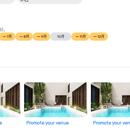
好。
7月
8月
9月
10月
11月
12月
e
Promote your venue
Promote your ve