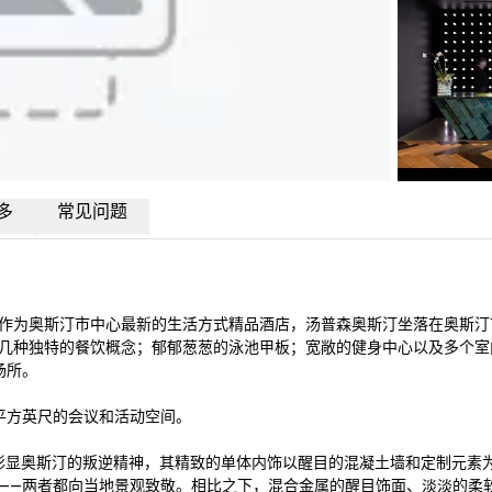
多
常见问题
作为奥斯汀市中心最新的生活方式精品酒店，汤普森奥斯汀坐落在奥斯汀
几种独特的餐饮概念；郁郁葱葱的泳池甲板；宽敞的健身中心以及多个室
所。

 平方英尺的会议和活动空间。 

划的设计方法，彰显奥斯汀的叛逆精神，其精致的单体内饰以醒目的混凝土墙和定制元
——两者都向当地景观致敬。相比之下，混合金属的醒目饰面、淡淡的柔