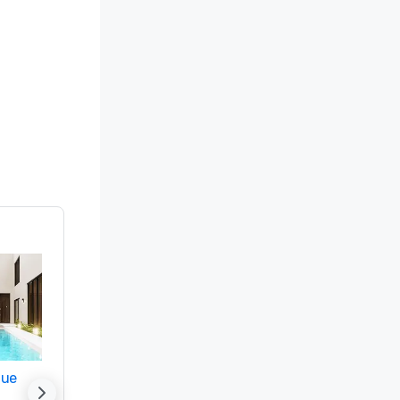
nue
Promote your venue