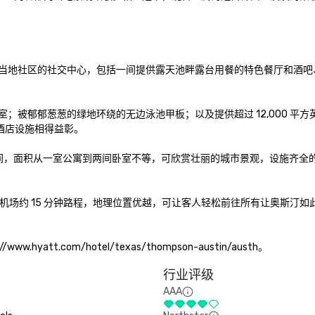
人、居民和当地社区的社交中心，包括一间提供露天池畔露台用餐的特色餐厅和酒
室；被郁郁葱葱的绿地环绕的无边泳池甲板；以及提供超过 12,000 平方
酒店设施相得益彰。

空间，面积从一室公寓到两间卧室不等，可欣赏壮丽的城市景观，设施齐全
机场约 15 分钟路程，地理位置优越，可让客人轻松前往所有让奥斯汀如
tt.com/hotel/texas/thompson-austin/austh。
行业评级
AAA