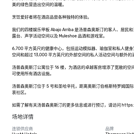
美的绿色营造出空间的温暖。 

烹饪爱好者将在酒店品尝各种独特的体验。 

我们的四楼娱乐甲板 Abajo Arriba 是汤普森奥斯汀的客
露台、声学活动空间以及 Muleshoe 品酒和游戏室。

6,700 平方英尺的健康中心，包括运动模拟器、瑜伽室和私人健身
空间和超过 13,000 平方英尺的外部空间的私人活动空间与额外的
汤普森奥斯汀公寓位于 16 楼，为酒店的卓越客房增添了宽敞的
可使用所有酒店设施。 

汤普森奥斯汀位于 5 号和圣哈辛托，距离奥斯汀伯格斯特罗姆国际
衷社区。

如需了解有关汤普森奥斯汀的更多信息或进行预订，请访问 https://www.hya
场地详情
连锁供应商
品牌