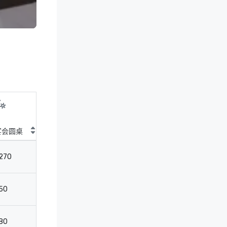
宴会圆桌
鸡尾酒圆桌
剧院
教
270
350
396
18
50
100
-
-
80
125
136
4