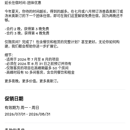
延长住宿时间-团体优惠

今年夏天，你待的时间越长，得到的越多。在七月或八月预订汤普森奥斯汀或
汤米奥斯汀的下一个团体住宿，即可在我们这里解锁免费住宿，因为两晚还不
够。

-合约 2 晚，获得第 3 晚免费

-合约 3 晚，获得第 4 晚免费

仅限房间？完成了！包含餐饮和租赁的完整计划？甚至更好。无论你如何构
建，我们都会帮助你进一步扩展它。 

细节：

-适用于 2026 年 7 月至 8 月的项目

-必须在 2026 年 8 月 31 日之前预订并持有

-仅限客房的项目在高峰期最多 50 个房间

-高峰时段有 10 多间客房，含合同餐饮和租金

更多夜晚。更多价值。更多奥斯汀。
促销日期
有效期为 周一 - 周日
2026/07/01 - 2026/08/31