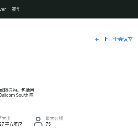
ver
豪华
上一个会议室
柱子或障碍物。包括用
oom South 隔
室大小
最大名额
 27 平方英尺
75