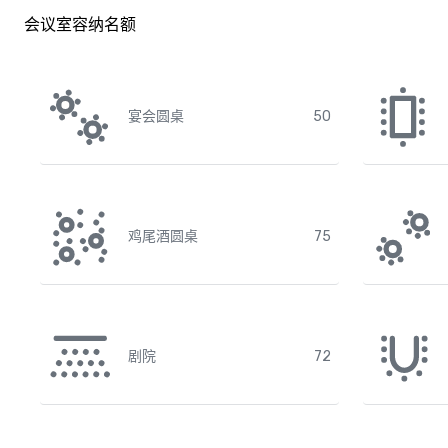
会议室容纳名额
宴会圆桌
50
鸡尾酒圆桌
75
剧院
72