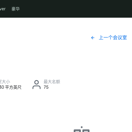
ver
豪华
上一个会议室
室大小
最大名额
x 30 平方英尺
75