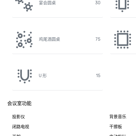
宴会圆桌
30
鸡尾酒圆桌
75
U 形
15
会议室功能
投影仪
背景音乐
闭路电视
干擦板