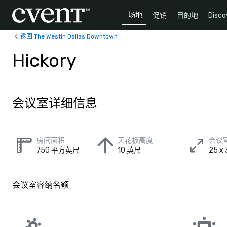
场地
促销
目的地
Disco
返回 The Westin Dallas Downtown
Hickory
会议室详细信息
房间面积
天花板高度
会议
750 平方英尺
10 英尺
25 
会议室容纳名额