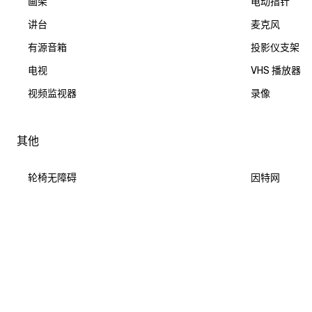
画架
电动指针
讲台
麦克风
有源音箱
投影仪支架
电视
VHS 播放器
视频监视器
录像
其他
轮椅无障碍
因特网