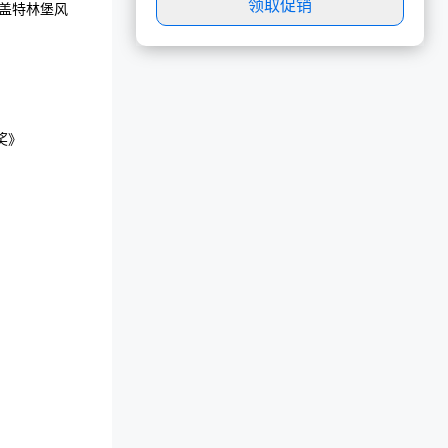
领取促销
盖特林堡风
奖》