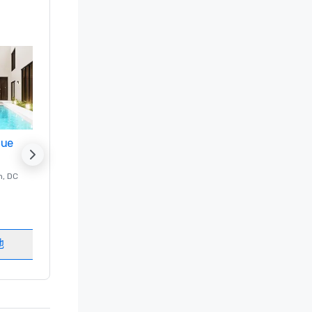
nue
Promote your venue
n
, DC
的 豪华酒店
Washington
, DC
客房
:
237
会议室
:
8
地
选择场地