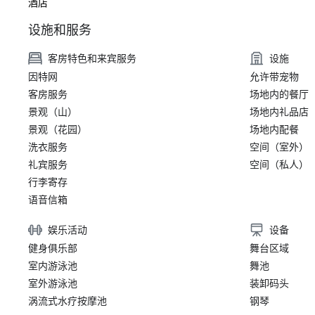
酒店
设施和服务
客房特色和来宾服务
设施
因特网
允许带宠物
客房服务
场地内的餐厅
景观（山）
场地内礼品店
景观（花园）
场地内配餐
洗衣服务
空间（室外）
礼宾服务
空间（私人）
行李寄存
语音信箱
娱乐活动
设备
健身俱乐部
舞台区域
室内游泳池
舞池
室外游泳池
装卸码头
涡流式水疗按摩池
钢琴