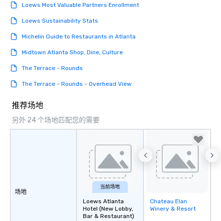
Loews Most Valuable Partners Enrollment
Loews Sustainability Stats
Michelin Guide to Restaurants in Atlanta
Midtown Atlanta Shop, Dine, Culture
The Terrace - Rounds
The Terrace - Rounds - Overhead View
推荐场地
另外 24 个场地匹配您的需要
当前场地
场地
Loews Atlanta
Chateau Elan
Removed from
Hotel (New Lobby,
Winery & Resort
favorites
Bar & Restaurant)