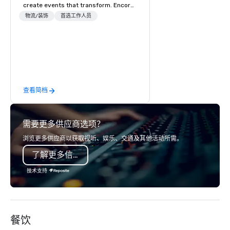
create events that transform. Encore
creates memorable event experiences
物流/装饰
首选工作人员
that engage and transform
organizations. As the global leader for
event technology and production
services, Encore’s team of creators,
innovators and experts deliver real
results through strategy and
查看简档
creative, advanced technology,
digital, environmental, staging, and
digital solutions for hybrid, virtual and
需要更多供应商选项？
in-person events of any type.
浏览更多供应商以获取视听、娱乐、交通及其他活动所需。
了解更多信息
技术支持
餐饮