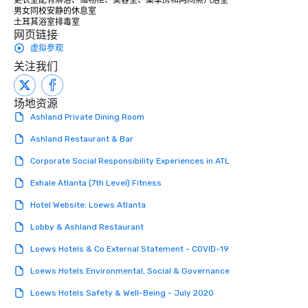
男女同校安静的休息室

土耳其浴室排毒室
网页链接
虚拟参观
关注我们
场地资源
Ashland Private Dining Room
Ashland Restaurant & Bar
Corporate Social Responsibility Experiences in ATL
Exhale Atlanta (7th Level) Fitness
Hotel Website: Loews Atlanta
Lobby & Ashland Restaurant
Loews Hotels & Co External Statement - COVID-19
Loews Hotels Environmental, Social & Governance
Loews Hotels Safety & Well-Being - July 2020