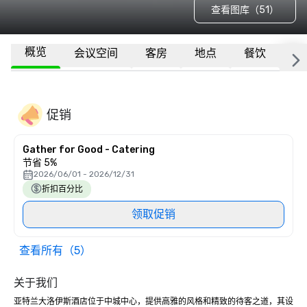
查看图库（51）
概览
会议空间
客房
地点
餐饮
隶
促销
Gather for Good - Catering
节省 5%
2026/06/01 - 2026/12/31
折扣百分比
领取促销
查看所有（5）
关于我们
亚特兰大洛伊斯酒店位于中城中心，提供高雅的风格和精致的待客之道，其设