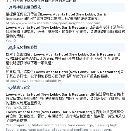
全、可持续性以及多样性和包容性的常见问题
可持续发展的做法
请提供任何公开传达的Loews Atlanta Hotel (New Lobby, Bar &
Restaurant)的可持续性或社会影响目标/策略的评论或链接。
https://www.loewshotels.com/good-neighbor-program
Loews Atlanta Hotel (New Lobby, Bar & Restaurant)是否有专注于消除和
转移废物（即塑料、纸张、纸板等）的策略？如果是，请详细说明消除和转移
废物的策略。
Yes, 0
多元化和包容性
仅对于美国酒店，Loews Atlanta Hotel (New Lobby, Bar & Restaurant)
和/或母公司是否被认证为 51% 的多元化所有制商业企业（BE）？如果是，
请说明您获得以下哪一项认证：
NA
如果适用，请提供Loews Atlanta Hotel (New Lobby, Bar & Restaurant)关
于其在多样性、公平和包容性方面的承诺和举措的公开报告的链接。
https://loews.com/sustainability
健康与安全
Loews Atlanta Hotel (New Lobby, Bar & Restaurant)的做法是根据公共政
府实体或私营组织的卫生服务建议制定的吗？如果是，请列出使用了哪些组织
的建议来制定这些做法：
Yes, WHO, CDC
Loews Atlanta Hotel (New Lobby, Bar & Restaurant)是否对公共区域和公
共设施（如会议室、餐厅、电梯站等）进行清洁和消毒？如果是，请说明采取
了哪些新措施。
Yes, proper ventilation and filtration, face coverings, cleaning high 
touch areas, hand sanitzer stations and sanitizer in each room, 