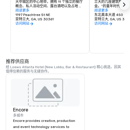
大中城区的中心地带，拥有 11 个独立的餐厅
兰大的几座建筑物组成
概念、私人活动空间、露台酒吧以及占地 
金。”的童年时代的家
20,000 平方英尺的建筑群中自己的隐藏式鸡
阅读更多
会教堂，国王受洗的教
阅读更多
尾酒廊。美食阵容将由希望在中城区留下印
1197 Peachtree St NE
德·金和他都是牧师。
东北奥本大道 450 号
记的当地新贵组成。
亚特兰大, GA, US 30361
亚特兰大, GA, US 303
访问网站
访问网站
推荐供应商
经 Loews Atlanta Hotel (New Lobby, Bar & Restaurant) 精心挑选，因其
值得信赖的服务与无缝协作。
Encore
多城市
Encore provides creative, production
and event technology services to