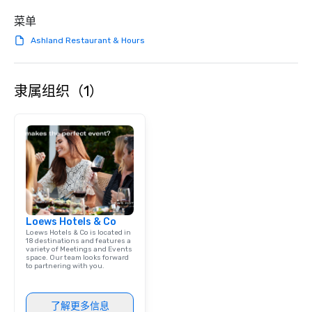
菜单
Ashland Restaurant & Hours
隶属组织（1）
Loews Hotels & Co
Loews Hotels & Co is located in
18 destinations and features a
variety of Meetings and Events
space. Our team looks forward
to partnering with you.
了解更多信息