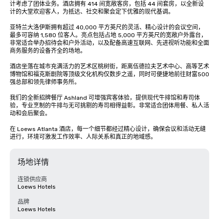
计考虑了团体业务。酒店拥有 414 间宽敞客房，包括 44 间套房，以全新设
计的大堂欢迎客人，为抵达、社交和聚会定下优雅的现代基调。

亚特兰大洛伊斯拥有超过 40,000 平方英尺的灵活、精心设计的会议空间，
最多可容纳 1,580 位客人。亮点包括占地 5,000 平方英尺的宽敞户外露台，
非常适合举办招待会和户外活动，以及配备高速互联网、先进视听功能和全面
商务服务的设备齐全的场地。

酒店坐落在城市充满活力的艺术区桃树街，距离伍德拉夫艺术中心、高等艺术
博物馆和福克斯剧院等顶级文化机构仅数步之遥，同时可便捷地前往财富500
强总部和领先律师事务所。

我们的全新招牌餐厅 Ashland 可增强宾客体验，提供现代牛排馆和寿司体
验，专业烹制的牛排与无可挑剔的寿司相得益彰。非常适合团体用餐、私人活
动和会后聚会。

在 Loews Atlanta 酒店，每一个细节都经过精心设计，确保会议和活动无缝
进行，环境可激发工作效率、人际关系和真正的地域感。
场地详情
连锁供应商
Loews Hotels
品牌
Loews Hotels