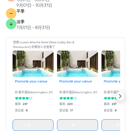
9月01日 - 10月31日
平季
淡季
7月01日 - 8月31日
查看 Loews Atlanta Hotel (New Lobby, Bar &
Restaurant) 的策划人也查看了
Promote your venue
Promote your venue
Promote your ve
的 豪华酒店
Washington
, DC
的 豪华酒店
Washington
, DC
的 豪华酒店
Washin
客房
:
237
客房
:
220
客房
:
237
会议室
:
8
会议室
:
17
会议室
:
8