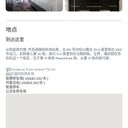
看
另
外
13
个
地点
到达这里
从哈兹菲尔德-杰克逊国际机场出发，沿 85 号州际公路北 10.6 英里到达 250 
号出口，右转驶入第 10 街。前行 0.6 英里到东北桃树街。左转，酒店就在你
的右边一个街区，位于第 11 街和 Peachtree 街。从第 11 街向前行驶。
Distance from airport 12 mi
区域内的停车场
收费停车场
(
US$40.00
/
天
)
代客泊车
(
US$55.00
/
天
)
街道停车
公交车停车场