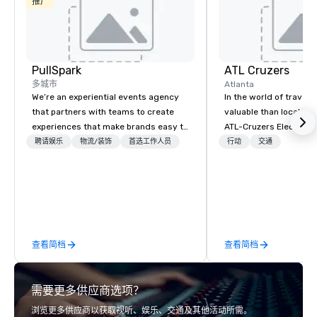
推广
PullSpark
ATL Cruzers
多城市
Atlanta
We’re an experiential events agency
In the world of travel,
that partners with teams to create
valuable than local kn
experiences that make brands easy to
ATL-Cruzers Electric 
love and hard to forget. Most
Tours believe our tour
聘请娱乐
物流/装饰
首选工作人员
行动
交通
companies already know what makes
First Thing to Do in At
them easy to love; we help teams
provide guests with th
design moments that truly stick
perspective. Establish
backed by our trademarked
Cruzers has been Atla
neuroscience tool, Nistinct.
tour company helping
locals become better 
查看简档
查看简档
experience all that Atla
These city tours of Atl
visitors and residents 
需要更多供应商选项？
scoop on the best plac
eat when visiting Atlan
浏览更多供应商以获取视听、娱乐、交通及其他活动所需。