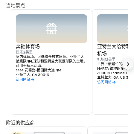
当地景点
奔驰体育场
亚特兰大哈特菲
娱乐
2英里
机场
室内体育场，可选择开放式屋顶。亚特兰大
机场
12英里
猎鹰队NFL球队和亚特兰大联足球队的主场。
世界上最繁忙的机场距
可用于私人活动。
MARTA 很短的车程。
1414 安德鲁·杨国际大道 NW
6000 N Terminal Pkw
亚特兰大, GA 30313
亚特兰大, GA, US 303
访问网站
访问网站
附近的供应商