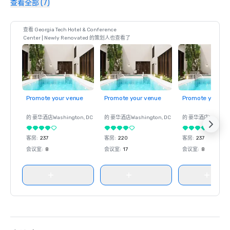
查看全部 (7)
查看 Georgia Tech Hotel & Conference
Center | Newly Renovated 的策划人也查看了
Promote your venue
Promote your venue
Promote your ve
的 豪华酒店
Washington
, DC
的 豪华酒店
Washington
, DC
的 豪华酒店
Washin
客房
:
237
客房
:
220
客房
:
237
会议室
:
8
会议室
:
17
会议室
:
8