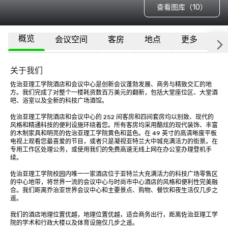
查看图库（10）
概览
会议空间
客房
地点
更多
常
关于我们
佐治亚理工学院酒店和会议中心是创新会议蓬勃发展、商务与精致交汇的地
方。我们完成了对整个一楼耗资数百万美元的翻新，包括大堂座位区、大堂酒
吧、浴室以及全新的科技广场酒馆。

佐治亚理工学院酒店和会议中心的 252 间客房和四间套房均以别致、现代的
风格和精通科技的便利设施环绕着您。所有客房均采用酷炫的现代装饰、丰富
的木制家具和明亮的佐治亚理工学院黄色和蓝色。在 49 英寸的高清晰度平板
电视上观看您最喜爱的节目，或者只是凝视亚特兰大中城充满活力的街景。在
专用工作区处理公务，或使用我们的免费高速无线上网在办公室办理登机手
续。

佐治亚理工学院校园内唯一一家酒店位于亚特兰大充满活力的科技广场零售区
的中心地带，将世界一流的会议中心与时尚市中心酒店的风格和便利性完美融
合。我们距离乔治亚世界会议中心和主要景点、购物、餐饮和夜生活仅几步之
遥。 

我们的酒店地理位置优越，地理位置优越，适合商务出行，距离佐治亚理工学
院的学术和行政大楼以及体育设施仅几步之遥。