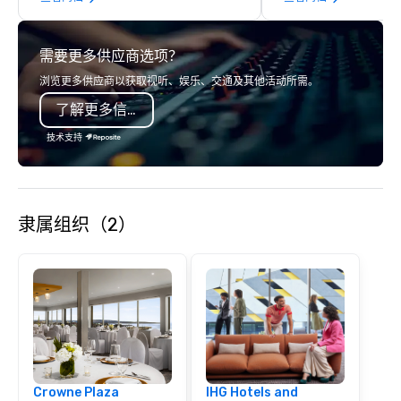
These city tours of Atlanta give
commitment to except
visitors and residents the “insiders’”
service set us apart. W
需要更多供应商选项？
scoop on the best places to visit and
smart, reliable soluti
eat when visiting Atlanta. They also
make the end-user ex
浏览更多供应商以获取视听、娱乐、交通及其他活动所需。
provide in-depth information about
seamless from start to fini
了解更多信息
Atlanta’s rich social, political, and
also a certified WOSB.
economic history.
技术支持
隶属组织（2）
Crowne Plaza
IHG Hotels and