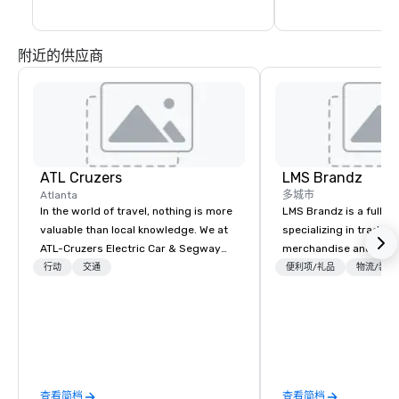
Swaminarayan Ma
丽、和平和探索——这
的杰作。惊叹于错综复
加印度教仪式或了解世
附近的供应商
信仰——印度教。无论
为拜访她做计划和准备
ATL Cruzers
LMS Brandz
Atlanta
多城市
In the world of travel, nothing is more
LMS Brandz is a full-s
valuable than local knowledge. We at
specializing in trade 
ATL-Cruzers Electric Car & Segway
merchandise and muc
Tours believe our tours are “The Best
booth giveaways and 
行动
交通
便利项/礼品
物流/装饰
First Thing to Do in Atlanta” and
to executive gifting, d
provide guests with that local
banners, signage, fulfi
perspective. Established in 2010, ATL-
logistics, shipping, al
Cruzers has been Atlanta’s premier
commerce solutions we 
tour company helping guests and
While there are many 
locals become better equipped to
companies to choose f
查看简档
查看简档
experience all that Atlanta has to offer.
years of industry exp