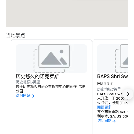
当地景点
历史悠久的诺克罗斯
BAPS Shri Swam
历史地标
3英里
Mandir
位于历史悠久的诺克罗斯市中心的莉莲·韦伯
历史地标
7英里
公园
BAPS Shri Swamina
访问网站
人开放，于 2007 年 
17 个月，使用了 13
Mandir 由 3 种石
阅读更多
大利大理石和印度粉红
罗克布里奇路 460 号
34,000 件独立作
利尔本, GA, US 30047
往美国，然后像巨型 3
访问网站
装。

在乔治亚州利尔本的 BAPS