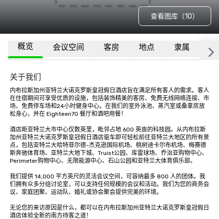
查看图库（10）
概览
会议空间
客房
地点
隶属
更
关于我们
内布拉斯加州亚特兰大诺克罗斯皇冠假日酒店旨在满足所有客人的需求。客人
在住宿期间可享受优质的设施，包括装饰精美的客房、免费无线网络连接、市
场、免费停车场和24小时健身中心。在我们的室外泳池、蒸汽室或桑拿房放
松身心，并在 Eighteen70 餐厅和酒吧用餐！

酒店距亚特兰大市中心仅数英里，毗邻占地 600 英亩的科技园。从内布拉斯
加州亚特兰大诺克罗斯皇冠假日酒店驱车即可轻松前往亚特兰大地区的所有景
点，包括亚特兰大哈特菲尔德-杰克逊国际机场、桃树迪卡尔布机场、梅赛德
斯奔驰体育场、亚特兰大地下城、Truist公园、库雷球场、乔治亚购物中心、
Perimeter购物中心、无限能源中心、石山公园和亚特兰大体育俱乐部。 

我们提供 14,000 平方英尺的灵活会议空间，可容纳最多 800 人的团体。我
们拥有众多分组讨论室，可以支持任何规模的会议和活动。我们为您的商务会
议、家庭团聚、运动队、婚礼或协会聚会提供完美的环境。 

无论您的来访原因是什么，都可以在内布拉斯加州亚特兰大诺克罗斯皇冠假日
酒店体验全新的南方待客之道！