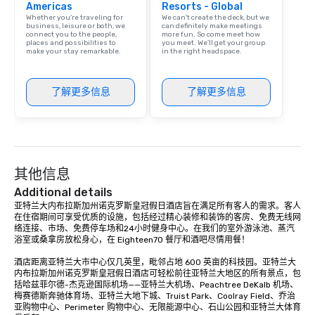
Americas
Resorts - Global
Whether you’re traveling for
We can't create the deck, but we
business, leisure or both, we
can definitely make meetings
connect you to the people,
more fun. So come meet how
places and possibilities to
you meet. We'll get your group
make your stay remarkable.
in the right headspace.
了解更多信息
了解更多信息
其他信息
Additional details
亚特兰大内布拉斯加州诺克罗斯皇冠假日酒店旨在满足所有客人的需求。客人
在住宿期间可享受优质的设施，包括经过精心装修和装饰的客房、免费无线网
络连接、市场、免费停车场和24小时健身中心。在我们的室外游泳池、蒸汽
浴室或桑拿房放松身心，在 Eighteen70 餐厅和酒吧尽情用餐！

酒店距离亚特兰大市中心仅几英里，毗邻占地 600 英亩的科技园。亚特兰大
内布拉斯加州诺克罗斯皇冠假日酒店可轻松前往亚特兰大地区的所有景点，包
括哈兹菲尔德-杰克逊国际机场——亚特兰大机场、Peachtree DeKalb 机场、
梅赛德斯奔驰体育场、亚特兰大地下城、Truist Park、Coolray Field、乔治
亚购物中心、Perimeter 购物中心、无限能源中心、石山公园和亚特兰大体育