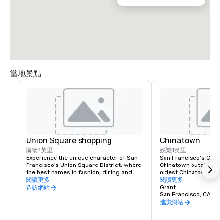
當地景點
Union Square shopping
Chinatown
購物
1英里
娛樂
1英里
Experience the unique character of San 
San Francisco's China
Francisco's Union Square District, where 
Chinatown outside of 
the best names in fashion, dining and 
oldest Chinatown in N
theater can be found. Union Square is a 
閱讀更多
Invented in San Franc
閱讀更多
great place to meet friends or family and 
fortune cookies are m
Grant
造訪網站
enjoy a day of shopping, dining, theater, 
Golden Gate Fortune 
San Francisco, CA, U
or a movie.
Learn about the commu
造訪網站
the Chinese Historical
America Museum on Cl