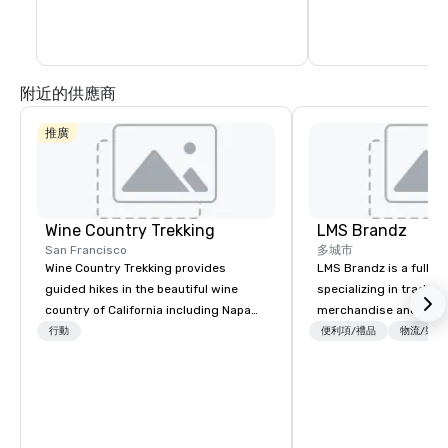
Portsmouth Square, or
Culture Center, which 
附近的供應商
推廣
Wine Country Trekking
LMS Brandz
San Francisco
多城市
Wine Country Trekking provides
LMS Brandz is a full-s
guided hikes in the beautiful wine
specializing in trade 
country of California including Napa
merchandise and muc
and Sonoma Valleys. These
booth giveaways and 
行動
便利項/禮品
物流/裝飾
experiences include walking in the
to executive gifting, d
vineyards, amongst ancient redwood
banners, signage, fulfi
trees and oak groves with a curated
logistics, shipping, al
wine country lunch and visits to iconic
commerce solutions we 
wineries for superb wine tasting
While there are many 