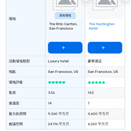
當前場地
場地
The Ritz-Carlton,
The Huntington
Removed from
San Francisco
Hotel
favorites
活動場地類型
Luxury hotel
豪華酒店
地點
San Francisco
, US
San Francisco
, US
場地評級
客房
336
143
會議室
14
7
最大的房間
9,360 平方尺
4,600 平方尺
會議空間
24,116 平方尺
6,220 平方尺