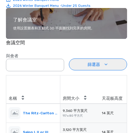
2026 Winter Banquet Menu -Under 25 Guests
了解會議室
使用設置圖表和互動式 3D 平面圖找到完美的房間。
會議空間
與會者
篩選器
名稱
房間大小
天花板高度
9,360 平方英尺
The Ritz-Carlton Ballroom
14 英尺
117 x 80 平方尺
3,120 平方英尺
Salon I, II or III
14 英尺