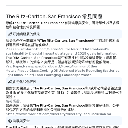
The Ritz-Carlton, San Francisco 常見問題
瞭解The Ritz-Carlton, San Francisco有關健康與安全、可持續性以及多樣
性和包容性的常見問題
可持續發展的做法
請提供任何公開傳達的The Ritz-Carlton, San Francisco的可持續性或社會
影響目標/策略的評論或連結。
Please visit Marriott.com/Serve360 for Marriott International's 
sustainability & social impact strategy and 2025 goals information.
The Ritz-Carlton, San Francisco是否有專注於消除和轉移廢物（即塑膠、
紙張、紙板等）的策略？ 如果是，請詳細說明消除和轉移廢物的策略。
Yes, Paper,Newspaper,Cardboard,Mixed,Aluminum,Other 
Metals,Plastic,Glass,Cooking Oil,Universal Waste Recycling (batteries, 
light bulbs, paint),Food Packaging,Landscape Waste
多元化和包容性
僅對於美國酒店，The Ritz-Carlton, San Francisco和/或母公司是否被認證
為 51% 的多元化所有制商業企業（BE）？ 如果是，請說明您獲得以下哪一項
認證：
沒有回復。
如果適用，請提供The Ritz-Carlton, San Francisco關於其在多樣性、公平
和包容性方面的承諾和舉措的公開報告的連結。
https://www.marriott.com/diversity/diversity-and-inclusion.mi
健康與安全
The Ritz-Carlton, San Francisco的做法是根據公共政府實體或私營組織的