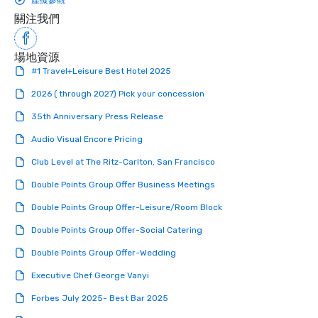
虛擬參觀
關注我們
場地資源
#1 Travel+Leisure Best Hotel 2025
2026 ( through 2027) Pick your concession
35th Anniversary Press Release
Audio Visual Encore Pricing
Club Level at The Ritz-Carlton, San Francisco
Double Points Group Offer Business Meetings
Double Points Group Offer-Leisure/Room Block
Double Points Group Offer-Social Catering
Double Points Group Offer-Wedding
Executive Chef George Vanyi
Forbes July 2025- Best Bar 2025