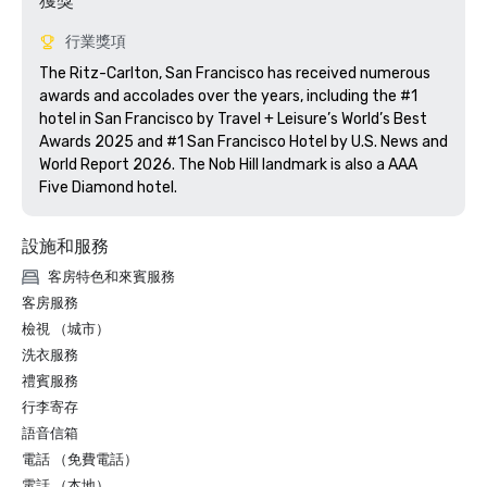
獲獎
行業獎項
The Ritz-Carlton, San Francisco has received numerous 
awards and accolades over the years, including the #1 
hotel in San Francisco by Travel + Leisure’s World’s Best 
Awards 2025 and #1 San Francisco Hotel by U.S. News and 
World Report 2026. The Nob Hill landmark is also a AAA 
Five Diamond hotel. 
設施和服務
客房特色和來賓服務
客房服務
檢視 （城市）
洗衣服務
禮賓服務
行李寄存
語音信箱
電話 （免費電話）
電話 （本地）