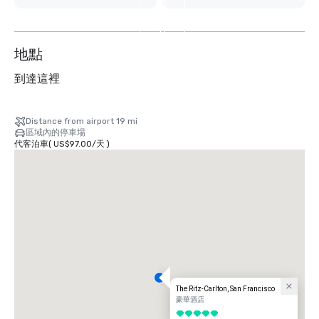
另
外
11
个
地點
到達這裡
Distance from airport 19 mi
區域內的停車場
代客泊車
(
US$97.00
/
天
)
The Ritz-Carlton, San Francisco
豪華酒店
5/5