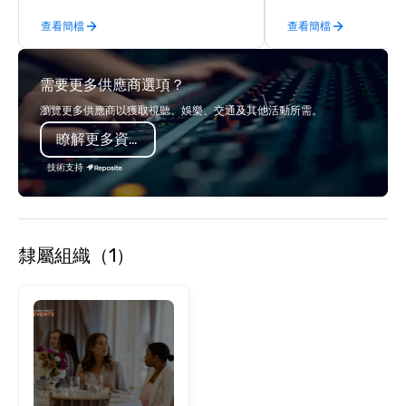
experiences. In addition to our guided
companies to choose f
查看簡檔
查看簡檔
day hikes we provide luxury self-
years of industry exp
guided inn-to-in walking vacations
commitment to except
from the gateway City of San
service set us apart. W
需要更多供應商選項？
Francisco to the California wine
smart, reliable soluti
country with a focus on superb hiking,
make the end-user ex
瀏覽更多供應商以獲取視聽、娛樂、交通及其他活動所需。
lodging, food and wine. We also have
seamless from start to fini
瞭解更多資訊
a Monterey Bay Trek.
also a certified WOSB.
技術支持
隸屬組織（1）