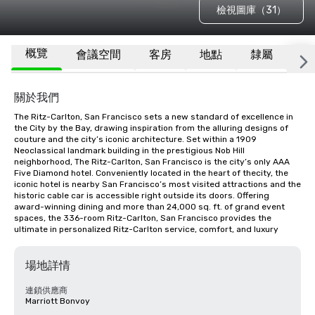
檢視圖庫（31）
概覽
會議空間
客房
地點
隸屬
更
關於我們
The Ritz-Carlton, San Francisco sets a new standard of excellence in 
the City by the Bay, drawing inspiration from the alluring designs of 
couture and the city’s iconic architecture. Set within a 1909 
Neoclassical landmark building in the prestigious Nob Hill 
neighborhood, The Ritz-Carlton, San Francisco is the city’s only AAA 
Five Diamond hotel. Conveniently located in the heart of thecity, the 
iconic hotel is nearby San Francisco’s most visited attractions and the 
historic cable car is accessible right outside its doors. Offering 
award-winning dining and more than 24,000 sq. ft. of grand event 
spaces, the 336-room Ritz-Carlton, San Francisco provides the 
ultimate in personalized Ritz-Carlton service, comfort, and luxury
場地詳情
連鎖供應商
Marriott Bonvoy