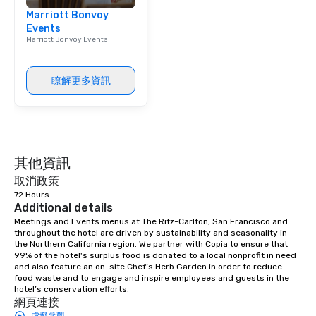
Marriott Bonvoy
Events
Marriott Bonvoy Events
瞭解更多資訊
其他資訊
取消政策
72 Hours
Additional details
Meetings and Events menus at The Ritz-Carlton, San Francisco and 
throughout the hotel are driven by sustainability and seasonality in 
the Northern California region. We partner with Copia to ensure that 
99% of the hotel's surplus food is donated to a local nonprofit in need 
and also feature an on-site Chef’s Herb Garden in order to reduce 
food waste and to engage and inspire employees and guests in the 
hotel’s conservation efforts.
網頁連接