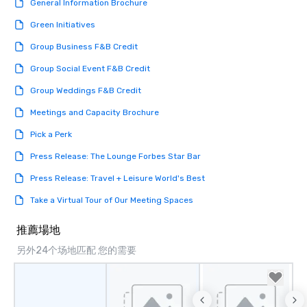
General Information Brochure
Green Initiatives
Group Business F&B Credit
Group Social Event F&B Credit
Group Weddings F&B Credit
Meetings and Capacity Brochure
Pick a Perk
Press Release: The Lounge Forbes Star Bar
Press Release: Travel + Leisure World's Best
Take a Virtual Tour of Our Meeting Spaces
推薦場地
另外24个场地匹配 您的需要