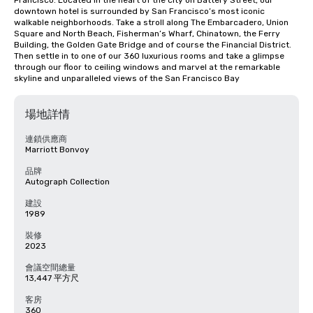
Francisco. Located in the heart of the city on Battery Street, our 
downtown hotel is surrounded by San Francisco’s most iconic 
walkable neighborhoods. Take a stroll along The Embarcadero, Union 
Square and North Beach, Fisherman’s Wharf, Chinatown, the Ferry 
Building, the Golden Gate Bridge and of course the Financial District. 
Then settle in to one of our 360 luxurious rooms and take a glimpse 
through our floor to ceiling windows and marvel at the remarkable 
skyline and unparalleled views of the San Francisco Bay
場地詳情
連鎖供應商
Marriott Bonvoy
品牌
Autograph Collection
建設
1989
裝修
2023
會議空間總量
13,447 平方尺
客房
360