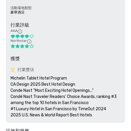
活動場地類型
豪華酒店
行業評級
AAA
Northstar
獲獎
行業獎項
Michelin Tablet Hotel Program

CA Design 2025 Best Hotel Design

Conde Nast "Most Exciting Hotel Openings..."

Condé Nast Traveler Readers' Choice Awards, ranking #3 
among the top 10 hotels in San Francisco

#1 Luxury Hotel in San Francisco by TimeOut 2024

設施和服務