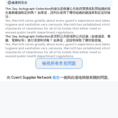
健康與安全
The Jay, Autograph Collection的做法是根據公共政府實體或私營組織的衛
生服務建議制定的嗎？ 如果是，請列出使用了哪些組織的建議來制定這些做
法：
Yes, Marriott cares greatly about every guest's experience and takes 
hygiene and sanitation very seriously. Marriott has established strict 
standards of cleanliness for all of its hotels that either meet or 
exceed public health department regulations. 
The Jay, Autograph Collection是否對公共區域和公共設施（如會議室、餐
廳、電梯站等）進行清潔和消毒？ 如果是，請說明採取了哪些新措施。
Yes, Marriott cares greatly about every guest's experience and takes 
hygiene and sanitation very seriously. Marriott has established strict 
standards of cleanliness for all of its hotels that either meet or 
exceed public health department regulations. 
檢視所有常見問題
向 Cvent Supplier Network
報告
一個與此場地簡檔有關的問題。