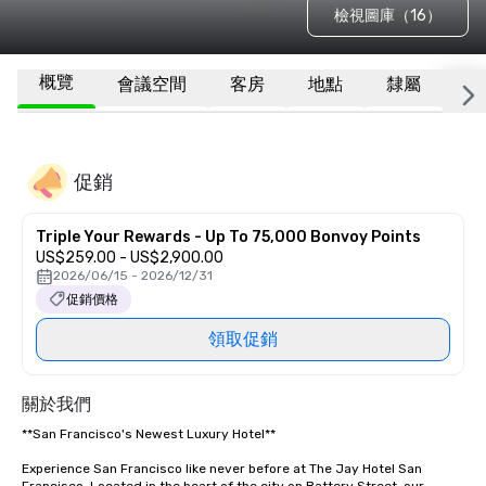
檢視圖庫（16）
概覽
會議空間
客房
地點
隸屬
更
促銷
Triple Your Rewards - Up To 75,000 Bonvoy Points
US$259.00 - US$2,900.00
2026/06/15 - 2026/12/31
促銷價格
領取促銷
關於我們
**San Francisco's Newest Luxury Hotel**  

Experience San Francisco like never before at The Jay Hotel San 