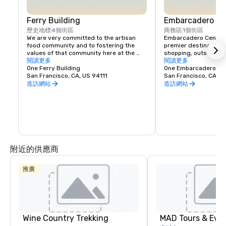
Ferry Building
Embarcadero Ce
歷史地標
4個街區
商務區
1個街區
We are very committed to the artisan 
Embarcadero Center i
food community and to fostering the 
premier destination f
values of that community here at the 
shopping, outstandin
Ferry Building. We envision the Ferry 
閱讀更多
popular local events. 
閱讀更多
Building Marketplace as a vibrant 
One Ferry Building
to explore our numerou
One Embarcadero Ce
gathering of local farmers, artisan 
San Francisco, CA, US 94111
independent film thea
San Francisco, CA, U
producers, and independently owned 
other on-site attractio
造訪網站
造訪網站
and operated food businesses and the 
towers, you’ll also fin
customers they serve. We are creating a 
professional and medi
community of like-minded people that 
providers for your co
will:

much to offer right in
Francisco, we think yo
Showcase small regional producers that 
Embarcadero Center, I
practice traditional farming or 
production techniques and who develop 
附近的供應商
personal relationships with their 
customers. 

Promote the Bay Area's vast ethnic 
推廣
diversity and serve and an incubator for 
artisan producers who are returning to 
sustainable methods of agriculture and 
production. 

Provide a central location for the 
promotion of the world-class food and 
Wine Country Trekking
MAD Tours & Eve
wine producing regions of Northern 