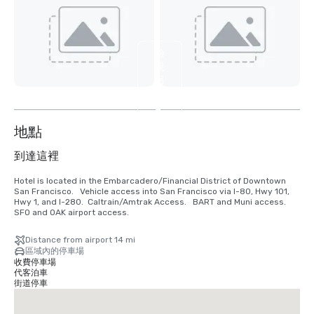
檢
視
另
外
2
个
地點
到達這裡
Hotel is located in the Embarcadero/Financial District of Downtown 
San Francisco.   Vehicle access into San Francisco via I-80, Hwy 101, 
Hwy 1, and I-280.  Caltrain/Amtrak Access.   BART and Muni access.  
SFO and OAK airport access.
Distance from airport 14 mi
區域內的停車場
收費停車場
代客泊車
街道停車