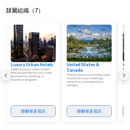
language support avai
隸屬組織（7）
needed. As a Travelife
we are committed to su
ethical business pract
responsible tourism. With experience
across destinations lik
Miami, Los Angeles, Sa
Las Vegas, Chicago, Na
New Orleans, we combin
local expertise, and t
Luxury Urban Hotels
United States &
Wes
ground support to brin
Explore luxury urban hotels
Find 
Canada
life.
that are perfect for your next
resor
Find the top luxury hotels and
conference, meeting, or
State
resorts for your meetings,
incentive program.
ince
incentives, and executive
retre
retreats.
瞭解更多資訊
瞭解更多資訊