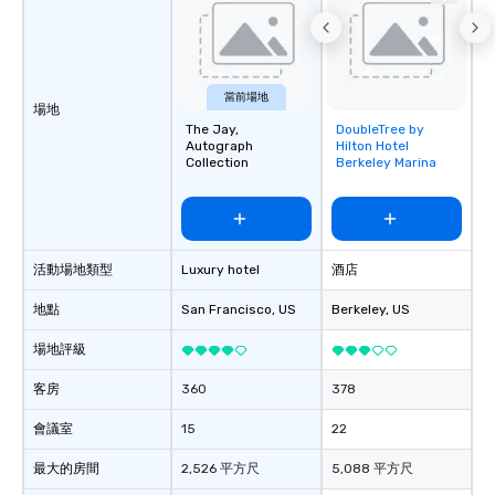
當前場地
場地
The Jay,
DoubleTree by
Removed from
Autograph
Hilton Hotel
favorites
Collection
Berkeley Marina
活動場地類型
Luxury hotel
酒店
地點
San Francisco
, US
Berkeley
, US
場地評級
客房
360
378
會議室
15
22
最大的房間
2,526 平方尺
5,088 平方尺