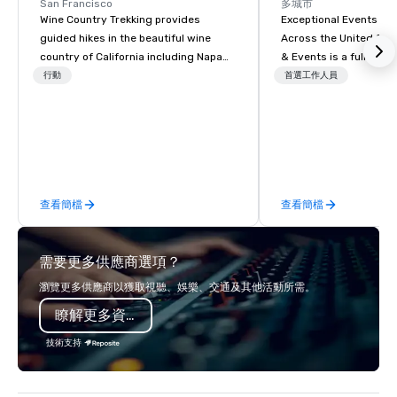
California and recognize wine's 
San Francisco
多城市
connection to our rich regional cuisine. 

Wine Country Trekking provides
Exceptional Events & 
Collaborate with local transit authorities 
guided hikes in the beautiful wine
Across the United States! MAD 
to build strong regional ties to the Ferry 
Building and support the revitalization of 
country of California including Napa
& Events is a full-serv
the San Francisco waterfront. 

and Sonoma Valleys. These
Management Company s
行動
首選工作人員
Operate as a community gathering-place 
experiences include walking in the
corporate events, incen
for the celebration of local culture and 
cuisine.
vineyards, amongst ancient redwood
executive retreats, co
trees and oak groves with a curated
product launches, tea
wine country lunch and visits to iconic
programs, and luxury 
wineries for superb wine tasting
across the U.S. We provide end-to-
experiences. In addition to our guided
end support, includin
查看簡檔
查看簡檔
day hikes we provide luxury self-
sourcing, accommodat
guided inn-to-in walking vacations
transportation, VIP ser
from the gateway City of San
programs, entertainm
需要更多供應商選項？
Francisco to the California wine
events, exclusive expe
country with a focus on superb hiking,
on-site coordination. 
瀏覽更多供應商以獲取視聽、娛樂、交通及其他活動所需。
lodging, food and wine. We also have
executive gatherings t
瞭解更多資訊
a Monterey Bay Trek.
events, we create sea
memorable experiences
技術支持
each client’s goals. Our multilingual
team supports clients 
Spanish, and English, 