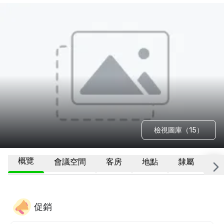
檢視圖庫（15）
概覽
會議空間
客房
地點
隸屬
更
促銷