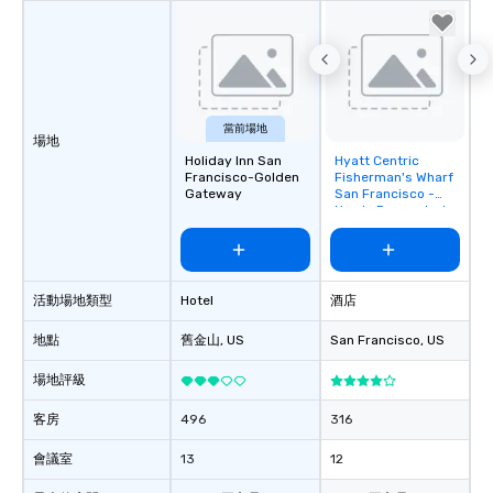
當前場地
場地
Holiday Inn San
Hyatt Centric
Removed from
Francisco-Golden
Fisherman's Wharf
favorites
Gateway
San Francisco -
Newly Renovated
活動場地類型
Hotel
酒店
地點
舊金山
, US
San Francisco
, US
場地評級
客房
496
316
會議室
13
12