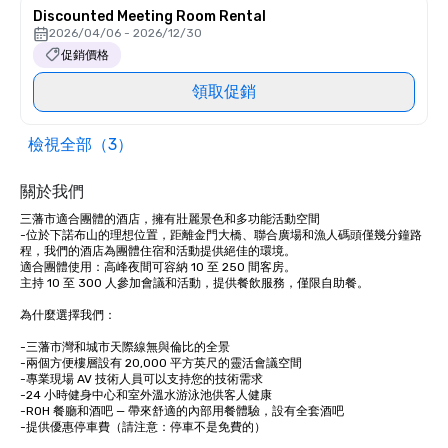
Discounted Meeting Room Rental
2026/04/06 - 2026/12/30
促銷價格
領取促銷
檢視全部（3）
關於我們
三藩市適合團體的酒店，擁有壯麗景色和多功能活動空間

-位於下諾布山的理想位置，距離金門大橋、聯合廣場和漁人碼頭僅幾分鐘路
程，我們的酒店為團體住宿和活動提供絕佳的環境。

適合團體使用：高峰夜間可容納 10 至 250 間客房。

主持 10 至 300 人參加會議和活動，提供餐飲服務，僅限自助餐。 

為什麼選擇我們：

-三藩市灣和城市天際線無與倫比的全景

-兩個方便樓層設有 20,000 平方英尺的靈活會議空間

-專業現場 AV 技術人員可以支持您的技術需求

-24 小時健身中心和室外溫水游泳池供客人健康

-ROH 餐廳和酒吧 — 帶來舒適的內部用餐體驗，設有全套酒吧

-提供優惠停車費（請注意：停車不是免費的）
