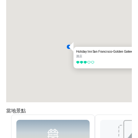
Holiday Inn San Francisco-Golden Gateway
酒店
3/5
當地景點