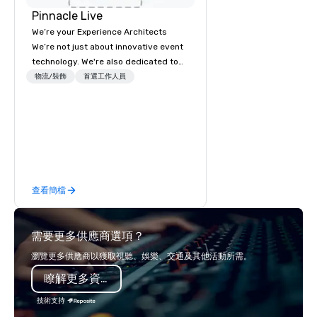
Pinnacle Live
We’re your Experience Architects
We’re not just about innovative event
technology. We're also dedicated to
innovations in service, making it
物流/裝飾
首選工作人員
easier to work with us. We’re elevating
the event experience for attendees
while also enhancing the event
planning experience for meeting
planners and partners. Let us remove
the worry from your plate with an all-
encompassing service where cutting-
查看簡檔
edge technology meets innovative
design and flawless execution,
creating events that resonate long
需要更多供應商選項？
after the curtain falls.
瀏覽更多供應商以獲取視聽、娛樂、交通及其他活動所需。
瞭解更多資訊
技術支持