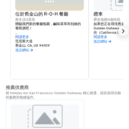
位於舊金山的 R-O-H 餐廳
纜車
夜生活
0英里
歷史地標
0個街區
體驗我們新的餐廳氛圍，鹹味菜單和別緻的
如果您正在尋找舊金山
葡萄酒吧！

Golden Gatewa
街（California St
入住舊金山假日酒店的客人不必冒險遠，就
閱讀更多
纜車可輕鬆訪問舊金山
閱讀更多
可以在舊金山找到一家美味的餐廳。我們為 
范尼斯大道
加利福尼亞街纜車停在加利福
造訪網站
Nobb Hill 附近的全新 R-O-H Bar & 餐廳感到
舊金山, CA, US 94109
範內斯大道-從假日酒店
自豪，該酒吧將提供最好的本地和國際精釀
造訪網站
生啤酒，一家提供來自納帕和索諾瑪
（Napa）和索諾瑪（Sonoma）品嚐的葡萄
酒酒吧，精選烈酒，以及來自舊金山標誌性
街區之一的菜餚。R-O-H 酒吧和餐廳是我們
全新活躍大廳的核心，歡迎客人到一個舒適
的環境，放鬆身心，做自己。從 11 種精釀啤
酒和 8 種葡萄酒中進行選擇，再加上廣泛的
白酒選擇。在這裡，客人可以品嚐到精選的
推薦供應商
正宗順豐美食-無需離開酒店！

經 Holiday Inn San Francisco-Golden Gateway 精心挑選，因其值得信賴
的服務與無縫協作。
但是，當您準備好探索附近時，Holiday Inn 
酒店距離舊金山市中心的 60 多家餐廳僅有幾
步之遙，從日本到意大利菜到美國。我們位
於市中心的酒店很容易步行到諾布山，聯合
廣場和更多舊金山市中心社區。