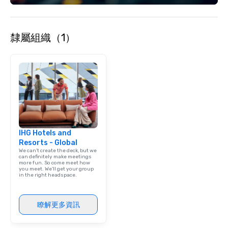
隸屬組織（1）
IHG Hotels and
Resorts - Global
We can't create the deck, but we
can definitely make meetings
more fun. So come meet how
you meet. We'll get your group
in the right headspace.
瞭解更多資訊