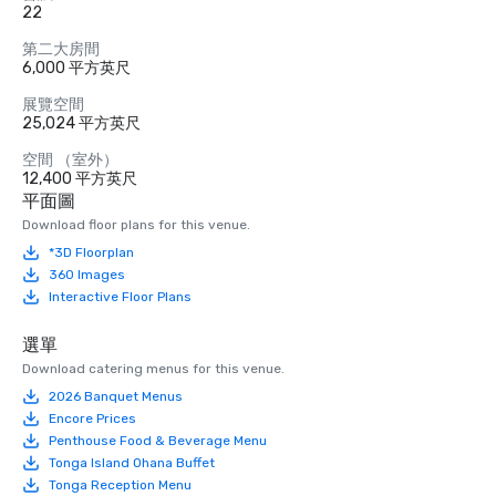
22
第二大房間
6,000 平方英尺
展覽空間
25,024 平方英尺
空間 （室外）
12,400 平方英尺
平面圖
Download floor plans for this venue.
*3D Floorplan
360 Images
Interactive Floor Plans
選單
Download catering menus for this venue.
2026 Banquet Menus
Encore Prices
Penthouse Food & Beverage Menu
Tonga Island Ohana Buffet
Tonga Reception Menu