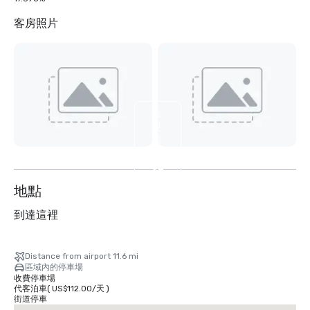
客房照片
檢
視
另
外
32
个
地點
到達這裡
Distance from airport 11.6 mi
區域內的停車場
收費停車場
代客泊車
(
US$112.00
/
天
)
街道停車