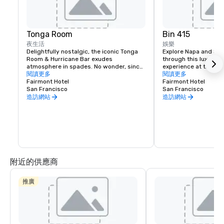
Tonga Room
Bin 415
夜生活
娛樂
Delightfully nostalgic, the iconic Tonga 
Explore Napa and Son
Room & Hurricane Bar exudes 
through this luxury wi
atmosphere in spades. No wonder, since 
experience at the Fai
it was a Hollywood set designer who 
閱讀更多
Experienced sommelie
閱讀更多
created the themed look and feel. 
Fairmont Hotel
your tastes, underst
Fairmont Hotel
Guests gather around a large central 
San Francisco
your journey to unfold
San Francisco
“lagoon,” once the hotel’s indoor 
bespoke experience th
造訪網站
造訪網站
swimming pool. Tropical rain, thunder 
and lightning storms blow through from 
time to time, while a band plays from a 
floating boat.
附近的供應商
推廣