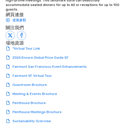
high-profile meetings. This landmark suite can beautifully 
accommodate seated dinners for up to 60 or receptions for up to 100 
guests.
網頁連接
虛擬參觀
關注我們
場地資源
*Virtual Tour Link
2026 Encore Global Price Guide SF
Fairmont San Francisco Event Enhancements
Fairmont SF Virtual Tour
Guestroom Brochure
Meeting & Events Brochure
Penthouse Brochure
Penthouse Meetings Brochure
Sustainability Overview