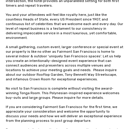
intersection, the hotel provides an unparalleled setting for both first 
timers and repeat travelers. 

You and your attendees will feel like royalty here, just like the 
countless Heads of State, every US President since 1907, and 
continuous list of celebrities that we welcome each and every day. Our 
level of repeat business is a testament to our consistency in 
delivering impeccable service in a most luxurious, yet comfortable, 
environment. 

A small gathering, custom event, larger conference or special event at 
our property is like no other as Fairmont San Francisco is home to 
several indoor & outdoor 'uniquely San Francisco spaces'. Let us help 
you create an intentionally-designed event experience that can 
connect audiences and presenters across multiple venues and 
locations to achieve your meeting goals and needs.  Please inquire 
about our outdoor Rooftop Garden, Tony Bennett Way Streetscape, 
and infamous Crown Room for exceptional experiences.

No visit to San Francisco is complete without visiting the award-
winning Tonga Room. This Polynesian-inspired experience welcomes 
buy-outs and large groups. Please inquire for more details.

If you are considering Fairmont San Francisco for the first time, we 
appreciate your consideration and welcome the opportunity to 
discuss your needs and how we will deliver an exceptional experience 
from the planning process to post group departure. 
