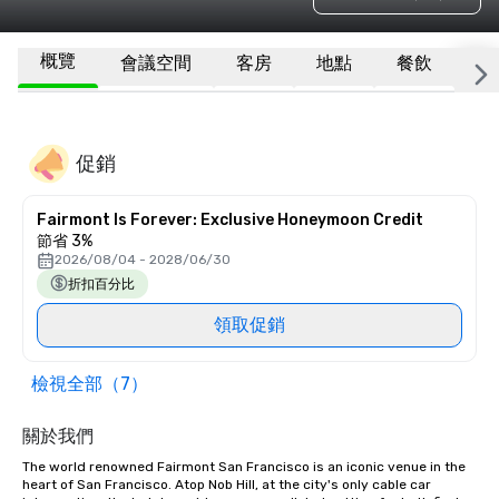
概覽
會議空間
客房
地點
餐飲
更
促銷
Fairmont Is Forever: Exclusive Honeymoon Credit
節省 3%
2026/08/04 - 2028/06/30
折扣百分比
領取促銷
檢視全部（7）
關於我們
The world renowned Fairmont San Francisco is an iconic venue in the 
heart of San Francisco. Atop Nob Hill, at the city's only cable car 