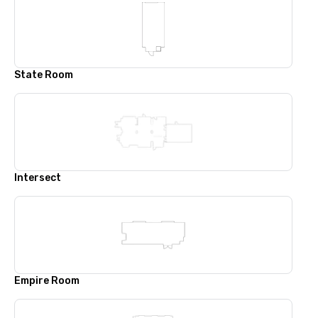
State Room
Intersect
Empire Room