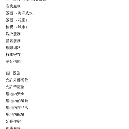
2022 Travel+Leisure: The 5 Best Hotels in San Francisco

客房服務
2022 THE MANUAL: Best Luxury

景觀 （海洋或水）
2022 Forbes: Best Hotel

景觀 （花園）
2022 Local Getaways: Best Luxury Hotels in San 
檢視 （城市）
Francisco

2022 Historic Hotels of America Best Historic Hotel (over 
洗衣服務
400 Guestrooms) Nominee Finalist

禮賓服務
2022 Historic Hotels of America Best City Center Historic 
網際網路
Hotel Nominee Finalist

行李寄存
2021 SF Weekly Reader Poll Winner Best Hotel

語音信箱
設施
允許外部餐飲
允許帶寵物
場地內安全
場地內的餐廳
場地內禮品店
場地內配餐
延長住宿
租車服務