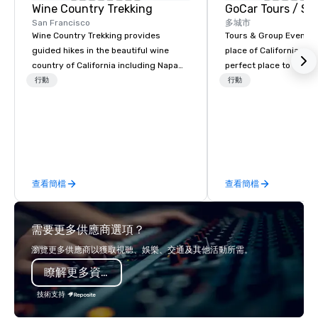
Wine Country Trekking
San Francisco
多城市
Wine Country Trekking provides
Tours & Group Events E
guided hikes in the beautiful wine
place of California. Sa
country of California including Napa
perfect place to visit 
and Sonoma Valleys. These
mix fun with history a
行動
行動
experiences include walking in the
with beauty. We delive
vineyards, amongst ancient redwood
fun and high-tech experi
trees and oak groves with a curated
staff will build you a 
wine country lunch and visits to iconic
from the ground up or
wineries for superb wine tasting
one of our existing act
experiences. In addition to our guided
your exact needs. Our
查看簡檔
查看簡檔
day hikes we provide luxury self-
greatly enhanced by a 
guided inn-to-in walking vacations
scoreboard, photo, vide
from the gateway City of San
3D navigation, augmen
需要更多供應商選項？
Francisco to the California wine
challenges presented 
country with a focus on superb hiking,
mobile device. We can also
瀏覽更多供應商以獲取視聽、娛樂、交通及其他活動所需。
lodging, food and wine. We also have
incorporate our Speed
瞭解更多資訊
a Monterey Bay Trek.
Adventures into your 
plans. Check out
技術支持
www.speedboatadvent