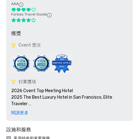
AAA
Forbes Travel Guide
獲獎
Cvent 獎項
行業獎項
2026 Cvent Top Meeting Hotel

2025 The Best Luxury Hotel in San Francisco, Elite 
Traveler 

2023 Cvent Top Meeting Hotel

閱讀更多
2023 7x7: 50 Most Iconic Cocktails in San Francisco 2023, 
#1 1934 Zombie at the Tonga Room

設施和服務
2023 Travel + Leisure 500 Best Hotels

2022 Meetings Today Best Of Award

客房特色和來賓服務