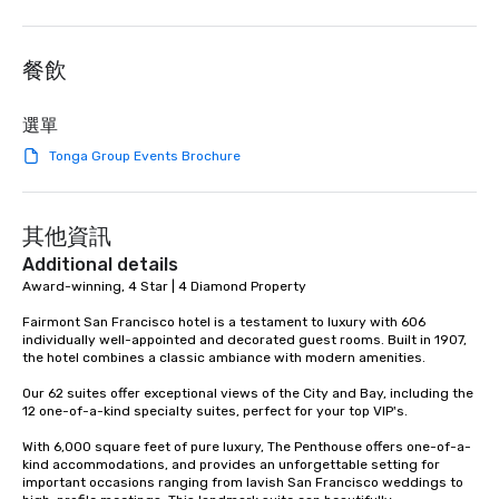
more information on t
event to the water wit
Speedboat Adventure.
餐飲
選單
Tonga Group Events Brochure
其他資訊
Additional details
Award-winning, 4 Star | 4 Diamond Property

Fairmont San Francisco hotel is a testament to luxury with 606 
individually well-appointed and decorated guest rooms. Built in 1907, 
the hotel combines a classic ambiance with modern amenities. 

Our 62 suites offer exceptional views of the City and Bay, including the 
12 one-of-a-kind specialty suites, perfect for your top VIP's. 

With 6,000 square feet of pure luxury, The Penthouse offers one-of-a-
kind accommodations, and provides an unforgettable setting for 
important occasions ranging from lavish San Francisco weddings to 