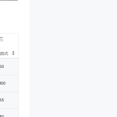
劇院式
教室
50
27
100
32
65
32
30
-