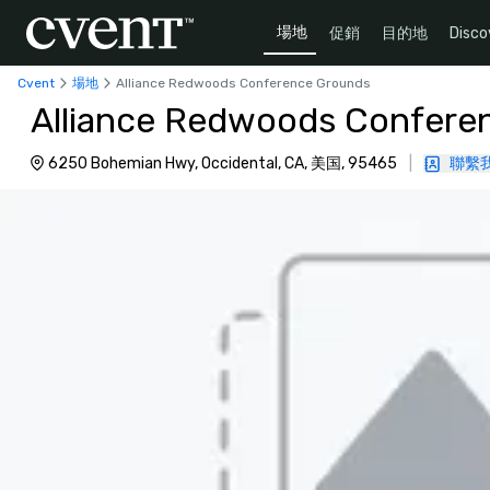
場地
促銷
目的地
Disco
Cvent
場地
Alliance Redwoods Conference Grounds
Alliance Redwoods Confere
6250 Bohemian Hwy, Occidental, CA, 美国, 95465
|
聯繫