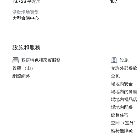
18,728 平方尺
107
活動場地類型
大型會議中心
設施和服務
客房特色和來賓服務
設施
景觀 （山）
允許外部餐飲
網際網路
全包
場地內安全
場地內的餐廳
場地內禮品店
場地內配餐
延長住宿
空間 （室外）
輪椅無障礙