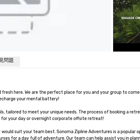
見問題
and fresh here. We are the perfect place for you and your group to come
echarge your mental battery!

s, tailored to meet your unique needs. The process of booking a retre
 for your day or overnight corporate offsite retreat!

t would suit your team best. Sonoma Zipline Adventures is a popular op
rses for a day full of adventure. Our team can help assist you in plann