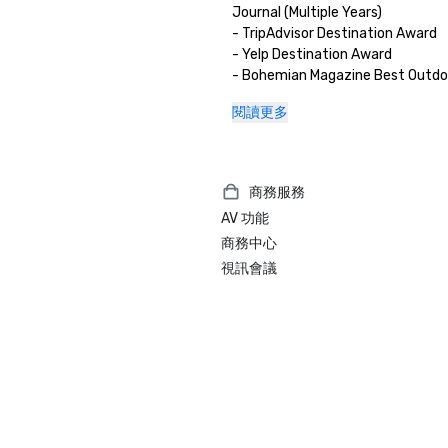
Journal (Multiple Years)

- TripAdvisor Destination Award

- Yelp Destination Award

- Bohemian Magazine Best Outdoo
(Multiple Years) 
閱讀更多
商務服務
AV 功能
商務中心
視訊會議