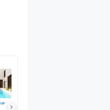
nue
Promote your venue