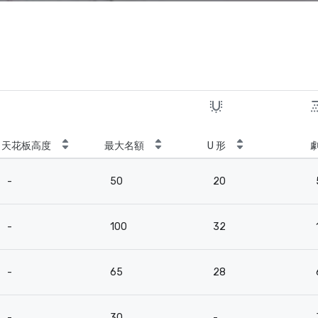
天花板高度
最大名額
U 形
-
50
20
-
100
32
-
65
28
-
30
-