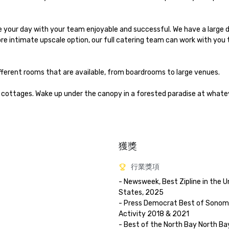
your day with your team enjoyable and successful. We have a large din
ore intimate upscale option, our full catering team can work with you 
fferent rooms that are available, from boardrooms to large venues.

cottages. Wake up under the canopy in a forested paradise at whateve
獲獎
行業獎項
- Newsweek, Best Zipline in the Un
States, 2025

- Press Democrat Best of Sonoma 
Activity 2018 & 2021 

- Best of the North Bay North Bay