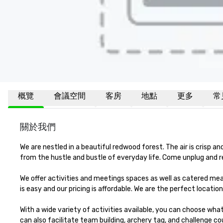
概覽
會議空間
客房
地點
更多
常
關於我們
We are nestled in a beautiful redwood forest. The air is crisp 
from the hustle and bustle of everyday life. Come unplug and r
We offer activities and meetings spaces as well as catered meal
is easy and our pricing is affordable. We are the perfect location
With a wide variety of activities available, you can choose wha
can also facilitate team building, archery tag, and challenge cou