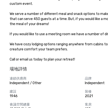
custom event.

We serve a number of different meal and snack options to make 
that can serve 450 guests at a time. But, if you would like a m
the meal of your dreams!

If you would like to use a meeting room we have a number of di
We have cozy lodging options ranging anywhere from cabins to 
creature comfort your team prefers.

Call or email us today to plan your retreat!
場地詳情
連鎖供應商
品牌
Independent / Other
Independent
建設
裝修
1946
2021
會議空間總量
客房