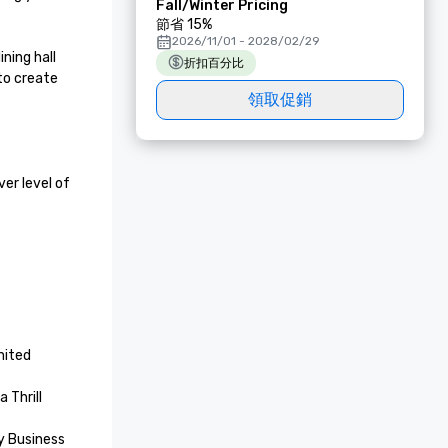
Fall/Winter Pricing
節省 15%
2026/11/01 - 2028/02/29
ing hall 
折扣百分比
to create 
領取促銷
r level of 
ited 
Thrill 
 Business 