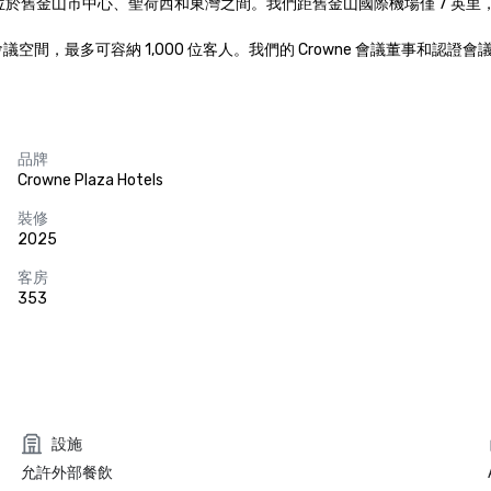
金山市中心、聖荷西和東灣之間。我們距舊金山國際機場僅 7 英里，距舊金山
靈活會議空間，最多可容納 1,000 位客人。我們的 Crowne 會議董事
品牌
Crowne Plaza Hotels
裝修
2025
客房
353
設施
允許外部餐飲