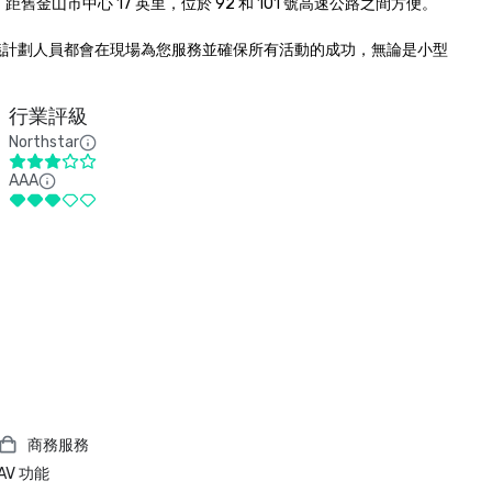
市中心 17 英里，位於 92 和 101 號高速公路之間方便。

和認證會議計劃人員都會在現場為您服務並確保所有活動的成功，無論是小型
行業評級
Northstar
AAA
商務服務
AV 功能