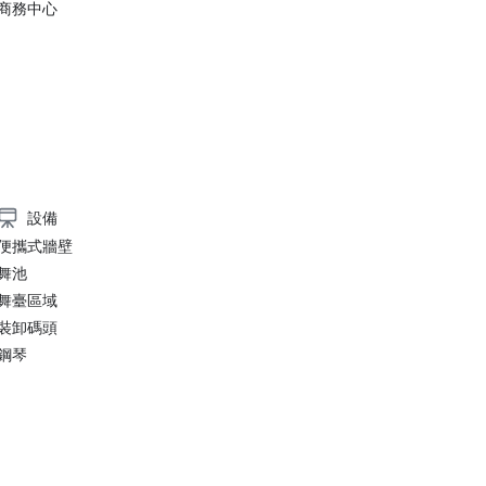
商務中心
設備
便攜式牆壁
舞池
舞臺區域
裝卸碼頭
鋼琴