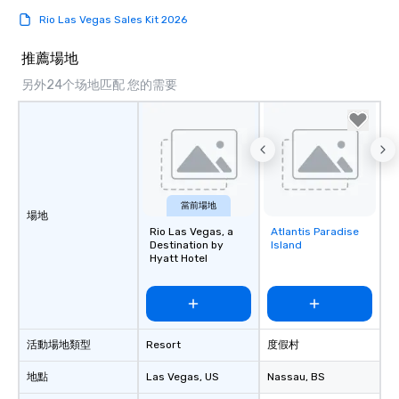
glittering lights of The S
Rio Las Vegas Sales Kit 2026
Memorable Experience f
Smacking Foodie Tours
推薦場地
to gather and dine tha
experienced, and all ar
另外24个场地匹配 您的需要
remember. Our one-of-
are special, from the fi
last. It’s an experienc
will reminisce about lo
leave. Location, Location, Location
One of the best reason
當前場地
convenient and efficie
場地
Rio Las Vegas, a
Atlantis Paradise
Removed from
experience is designed
Destination by
Island
favorites
restaurants are within
Hyatt Hotel
walking distance of ea
short stroll allows you
members a chance to 
networking opportunit
活動場地類型
Resort
度假村
heading to the next pl
itinerary. You Get a Dinner and a Show
地點
Las Vegas
, US
Nassau
, BS
Our tours offer an exqu