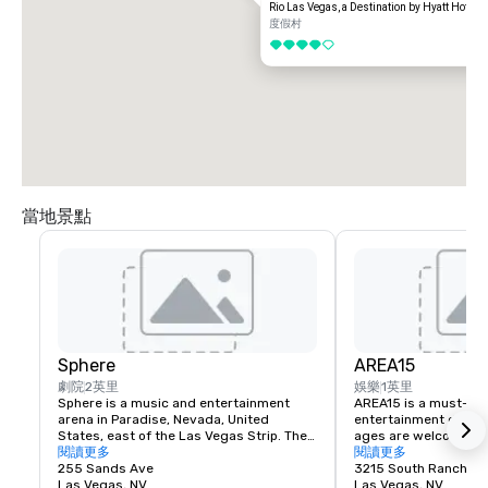
Rio Las Vegas, a Destination by Hyatt Hotel
度假村
4/5
當地景點
Sphere
AREA15
劇院
2英里
娛樂
1英里
Sphere is a music and entertainment 
AREA15 is a must-see
arena in Paradise, Nevada, United 
entertainment district.
States, east of the Las Vegas Strip. The 
ages are welcome to 
venue, which seats 17,600 people, is 
閱讀更多
for free. Activate one 
閱讀更多
being marketed for its immersive video 
255 Sands Ave
experiences and be tr
3215 South Rancho D
and audio capabilities, which include a 
Las Vegas, NV
other dimensions. Fr
Las Vegas, NV