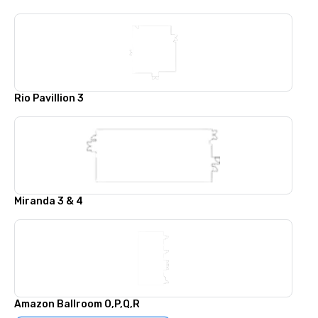
Rio Pavillion 3
Miranda 3 & 4
Amazon Ballroom O,P,Q,R