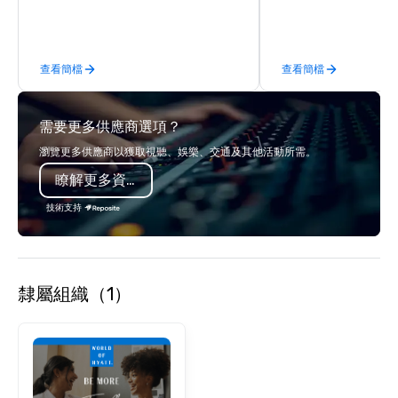
the best tables in the 
most-sought-after res
enjoy a parade of sign
查看簡檔
查看簡檔
and craft cocktails at 
with complete VIP serv
experience gives gues
需要更多供應商選項？
opportunity to sit next 
colleagues at each ven
瀏覽更多供應商以獲取視聽、娛樂、交通及其他活動所需。
mingle, and easily net
瞭解更多資訊
is led by a professiona
specializing in escort
技術支持
with utmost care, who
each experience with 
engaging information 
Lip Smacking Foodie T
隸屬組織（1）
entertaining activity 
dining experience meld
that are sure to add ne
meeting events, from 
team building. All-Inclusive Group
Dining When meeting p