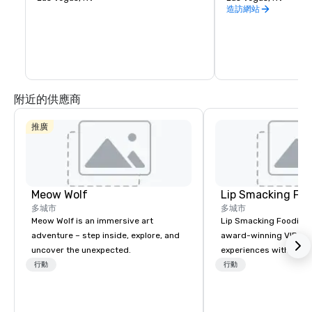
16K resolution wraparound interior LED 
attractions, events a
造訪網站
screen, speakers with beamforming and 
food and drink, chec
wave field synthesis technologies, and 
4D physical effects. The venue's exterior 
also features 580,000 sq ft (54,000 m2) 
of LED displays. Sphere measures 366 
feet (112 m) high and 516 feet (157 m) 
wide. The arena cost $2.3 billion, making 
it the most expensive entertainment 
附近的供應商
venue built in the Las Vegas Valley.
推廣
Meow Wolf
Lip Smacking Foo
多城市
多城市
Meow Wolf is an immersive art
Lip Smacking Foodie T
adventure – step inside, explore, and
award-winning VIP gro
uncover the unexpected.
experiences with visits
restaurants throughou
行動
行動
States. Choose either
activity or evening d
groups are escorted i