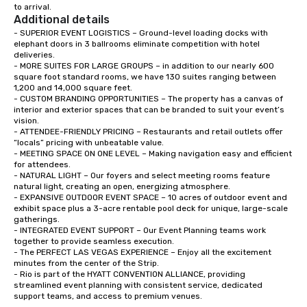
down at each venue a
to arrival.
traverse along the way
Additional details
experiences not only 
- SUPERIOR EVENT LOGISTICS – Ground-level loading docks with 
elephant doors in 3 ballrooms eliminate competition with hotel 
ways to network, but a
deliveries.   

way to do so. Large Groups Welcome
- MORE SUITES FOR LARGE GROUPS – in addition to our nearly 600 
Lip Smacking Foodie To
square foot standard rooms, we have 130 suites ranging between 
1,200 and 14,000 square feet.  

groups, small or large.
- CUSTOM BRANDING OPPORTUNITIES – The property has a canvas of 
experiences can acc
interior and exterior spaces that can be branded to suit your event’s 
groups from as few as
vision.  

as 500 guests, making
- ATTENDEE-FRIENDLY PRICING – Restaurants and retail outlets offer 
“locals” pricing with unbeatable value.   

choice for any corpora
- MEETING SPACE ON ONE LEVEL – Making navigation easy and efficient 
Stress-Free Booking 
for attendees.  

a tour is stress-free a
- NATURAL LIGHT – Our foyers and select meeting rooms feature 
natural light, creating an open, energizing atmosphere.  

enjoy the company of 
- EXPANSIVE OUTDOOR EVENT SPACE – 10 acres of outdoor event and 
more easily. You’ll tak
exhibit space plus a 3-acre rentable pool deck for unique, large-scale 
knowing that everythin
gatherings.   

- INTEGRATED EVENT SUPPORT – Our Event Planning teams work 
of from the moment the
together to provide seamless execution.  

booked to the minute i
- The PERFECT LAS VEGAS EXPERIENCE – Enjoy all the excitement 
Since the menu is alre
minutes from the center of the Strip.  

- Rio is part of the HYATT CONVENTION ALLIANCE, providing 
have nothing to worry 
streamlined event planning with consistent service, dedicated 
remember to submit ah
support teams, and access to premium venues.  

date any dietary restr