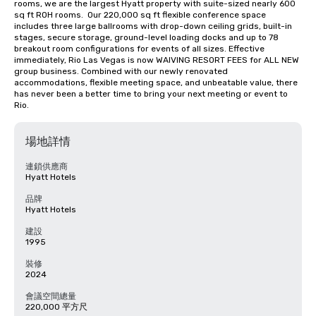
rooms, we are the largest Hyatt property with suite-sized nearly 600 
sq ft ROH rooms.  Our 220,000 sq ft flexible conference space 
includes three large ballrooms with drop-down ceiling grids, built-in 
stages, secure storage, ground-level loading docks and up to 78 
breakout room configurations for events of all sizes. Effective 
immediately, Rio Las Vegas is now WAIVING RESORT FEES for ALL NEW 
group business. Combined with our newly renovated 
accommodations, flexible meeting space, and unbeatable value, there 
has never been a better time to bring your next meeting or event to 
Rio.
場地詳情
連鎖供應商
Hyatt Hotels
品牌
Hyatt Hotels
建設
1995
裝修
2024
會議空間總量
220,000 平方尺