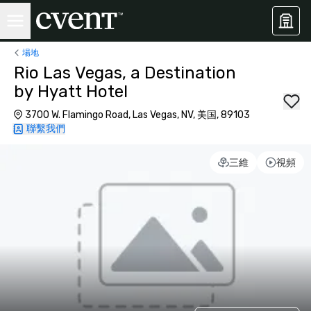
場地
Rio Las Vegas, a Destination
by Hyatt Hotel
3700 W. Flamingo Road, Las Vegas, NV, 美国, 89103
聯繫我們
三維
視頻