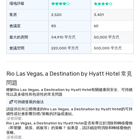
entertainment. All tour
場地評級
knowledgeable, profes
who leads the group on
客房
2,520
3,401
offering engaging tidb
會議室
85
60
fascinating stories. S
interactive experience
最大的房間
54,910 平方尺
50,000 平方尺
along the way exclusive
ensuring there is neve
會議空間
220,000 平方尺
500,000 平方尺
Different Types of Cuis
experiences offer the a
several renowned rest
Rio Las Vegas, a Destination by Hyatt Hotel 常見
convenient outing, inc
and your guests might
問題
discovered otherwise 
瞭解Rio Las Vegas, a Destination by Hyatt Hotel有關健康與安全、可持續
at a typical corporate 
性以及多樣性和包容性的常見問題
a way to try some of t
可持續發展的做法
in the city and dive in
請提供任何公開傳達的Rio Las Vegas, a Destination by Hyatt Hotel的可持
cuisines and dishes. Al
續性或社會影響目標/策略的評論或連結。
沒有回復。
selected dishes are cu
Rio Las Vegas, a Destination by Hyatt Hotel是否有專注於消除和轉移廢物
high standards to ensu
（即塑膠、紙張、紙板等）的策略？ 如果是，請詳細說明消除和轉移廢物的
delight any palate. Tours Available
策略。
沒有回復。
from Day to Night With