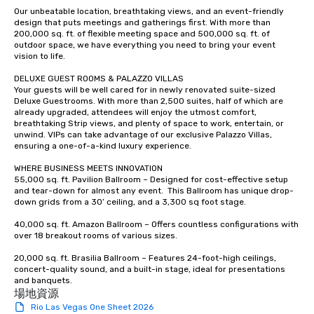
Our unbeatable location, breathtaking views, and an event-friendly 
allergies for anyone in
design that puts meetings and gatherings first. With more than 
Feel Like a VIP at Each
200,000 sq. ft. of flexible meeting space and 500,000 sq. ft. of 
Smacking Foodie Tours
outdoor space, we have everything you need to bring your event 
group members never 
vision to life.  

about waiting in line to
DELUXE GUEST ROOMS & PALAZZO VILLAS  

restaurant or being sh
Your guests will be well cared for in newly renovated suite-sized 
than desirable table. O
Deluxe Guestrooms. With more than 2,500 suites, half of which are 
already upgraded, attendees will enjoy the utmost comfort, 
everyone is treated lik
breathtaking Strip views, and plenty of space to work, entertain, or 
immediate seating upon
unwind. VIPs can take advantage of our exclusive Palazzo Villas, 
What’s more, your gro
ensuring a one-of-a-kind luxury experience.   

a special warm welcom
WHERE BUSINESS MEETS INNOVATION 

from the restaurant c
55,000 sq. ft. Pavilion Ballroom – Designed for cost-effective setup 
be printed featuring yo
and tear-down for almost any event.  This Ballroom has unique drop-
down grids from a 30’ ceiling, and a 3,300 sq foot stage.   

which can be an added 
those Instagram mome
40,000 sq. ft. Amazon Ballroom – Offers countless configurations with 
For added ease, we ca
over 18 breakout rooms of various sizes.  

transportation pick-up
20,000 sq. ft. Brasilia Ballroom – Features 24-foot-high ceilings, 
as well as an event ph
concert-quality sound, and a built-in stage, ideal for presentations 
for groups that desire 
and banquets.
experience, we can als
場地資源
an evening helicopter 
Rio Las Vegas One Sheet 2026