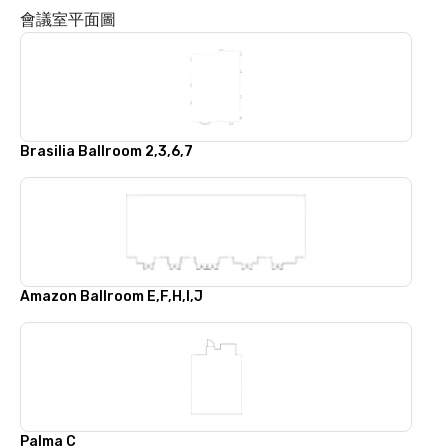
會議室平面圖
Brasilia Ballroom 2,3,6,7
Amazon Ballroom E,F,H,I,J
Palma C