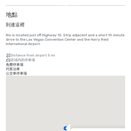
8
个
地點
到達這裡
Rio is located just off Highway 15, Strip adjacent and a short 10 minute 
drive to the Las Vegas Convention Center and the Harry Reid 
International Airport.
Distance from airport 5 mi
區域內的停車場
免費停車場
代客泊車
公交車停車場