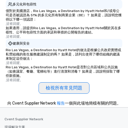
多元化和包容性
group experience, bookin
key. Whether you desir
僅對於美國酒店，Rio Las Vegas, a Destination by Hyatt Hotel和/或母公
司是否被認證為 51% 的多元化所有制商業企業（BE）？ 如果是，請說明您獲
business hours or earl
得以下哪一項認證：
after work, we can coo
沒有回復。
如果適用，請提供Rio Las Vegas, a Destination by Hyatt Hotel關於其在多
you to provide options 
樣性、公平和包容性方面的承諾和舉措的公開報告的連結。
needs. Go for as Long or as Short as
沒有回復。
You Like Along with fle
健康與安全
scheduling, Lip Smack
Rio Las Vegas, a Destination by Hyatt Hotel的做法是根據公共政府實體或
Tours also provides a 
私營組織的衛生服務建議制定的嗎？ 如果是，請列出使用了哪些組織的建議
來制定這些做法：
durations. Our shortes
沒有回復。
2.5 hours; our longest 
Rio Las Vegas, a Destination by Hyatt Hotel是否對公共區域和公共設施
hours, with optional 
（如會議室、餐廳、電梯站等）進行清潔和消毒？ 如果是，請說明採取了哪
些新措施。
incentives.
沒有回復。
檢視所有常見問題
向 Cvent Supplier Network
報告
一個與此場地簡檔有關的問題。
Cvent Supplier Network
現場解決方案