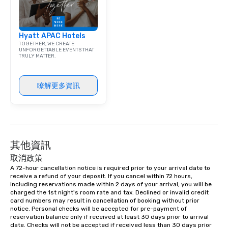
corporate group event
Smacking Foodie Tours,
group is assured a top
Hyatt APAC Hotels
experience with three 
TOGETHER, WE CREATE
signature dishes at ea
UNFORGETTABLE EVENTS THAT
TRULY MATTER.
Our affordable tours a
person with tax and gr
included. The only thi
瞭解更多資訊
are drinks. However, 
package upgrade is ava
provides guests a sign
at various stops. Build Your Network
Our exclusive experien
其他資訊
ultimate networking op
a typical sit-down dinn
取消政策
to engage the person t
A 72-hour cancellation notice is required prior to your arrival date to 
right of you. Because 
receive a refund of your deposit. If you cancel within 72 hours, 
including reservations made within 2 days of your arrival, you will be 
place at multiple resta
charged the 1st night's room rate and tax. Declined or invalid credit 
walking in between, th
card numbers may result in cancellation of booking without prior 
countless opportunitie
notice. Personal checks will be accepted for pre-payment of 
reservation balance only if received at least 30 days prior to arrival 
with different people 
date. Checks will not be accepted if received less than 30 days prior 