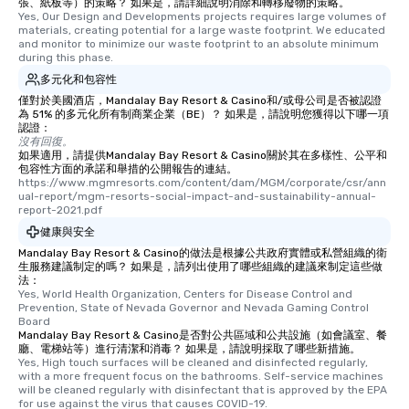
張、紙板等）的策略？ 如果是，請詳細說明消除和轉移廢物的策略。
Yes, Our Design and Developments projects requires large volumes of 
materials, creating potential for a large waste footprint. We educated 
and monitor to minimize our waste footprint to an absolute minimum 
during this phase.
多元化和包容性
僅對於美國酒店，Mandalay Bay Resort & Casino和/或母公司是否被認證
為 51% 的多元化所有制商業企業（BE）？ 如果是，請說明您獲得以下哪一項
認證：
沒有回復。
如果適用，請提供Mandalay Bay Resort & Casino關於其在多樣性、公平和
包容性方面的承諾和舉措的公開報告的連結。
https://www.mgmresorts.com/content/dam/MGM/corporate/csr/ann
ual-report/mgm-resorts-social-impact-and-sustainability-annual-
report-2021.pdf
健康與安全
Mandalay Bay Resort & Casino的做法是根據公共政府實體或私營組織的衛
生服務建議制定的嗎？ 如果是，請列出使用了哪些組織的建議來制定這些做
法：
Yes, World Health Organization, Centers for Disease Control and 
Prevention, State of Nevada Governor and Nevada Gaming Control 
Board
Mandalay Bay Resort & Casino是否對公共區域和公共設施（如會議室、餐
廳、電梯站等）進行清潔和消毒？ 如果是，請說明採取了哪些新措施。
Yes, High touch surfaces will be cleaned and disinfected regularly, 
with a more frequent focus on the bathrooms. Self-service machines 
will be cleaned regularly with disinfectant that is approved by the EPA 
for use against the virus that causes COVID-19.