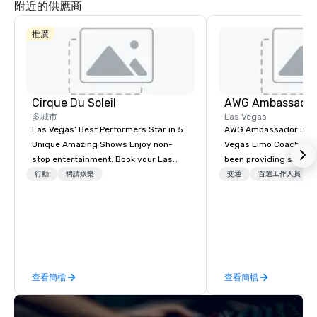
附近的供應商
推廣
Cirque Du Soleil
AWG Ambassado
多城市
Las Vegas
Las Vegas’ Best Performers Star in 5
AWG Ambassador is the
Unique Amazing Shows Enjoy non-
Vegas Limo Coach prov
stop entertainment. Book your Las
been providing service
Vegas show tickets.
and leisure travelers 
行動
聘請娛樂
交通
首選工作人員
over 40 years, speciali
group transportation. A
transportation manag
we are able to provide
logistical knowledge 
accommodate any size
查看簡檔
查看簡檔
two people to thousand
comprised of Sedans, 
Sprinters, Limo Coache