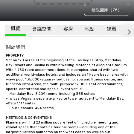
檢視圖庫（76）
概覽
會議空間
客房
地點
隸屬
更
關於我們
PROPERTY

Set on 120 acres at the beginning of the Las Vegas Strip, Mandalay 
Bay Resort and Casino is within walking distance of Allegiant Stadium.  
With 4,750 room accommodations, the complex, shared with two 
additional world-class hotels, and includes an 11-acre beach area with 
wave pool, 135,000-square-foot casino, spa and fitness center, and 
Michelob Ultra Arena, the multi-purpose 12,000-seat entertainment, 
sports, conference and special event venue.    

-	Mandalay Bay: 3,209 rooms, including 355 suites

-	W Las Vegas: a separate all-suite tower adjacent to Mandalay Bay, 
offers 1,117 suites

-	Four Seasons: 424 rooms

MEETINGS & CONVENTIONS

Planners will find 2.1 million square feet of incredible meeting and 
exhibit space that contains four ballrooms—including one of the 
largest pillarless ballrooms on the west coast, as well as our 