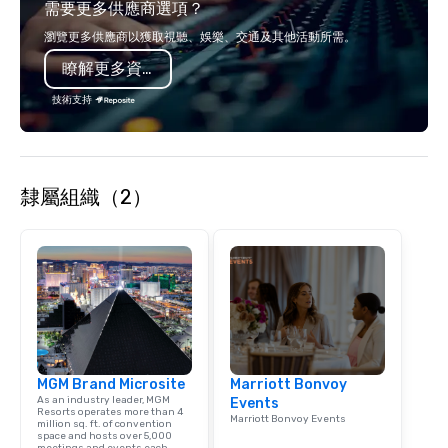
需要更多供應商選項？
Coaches. We have a mix
seating and conventio
瀏覽更多供應商以獲取視聽、娛樂、交通及其他活動所需。
vehicles. With our vari
瞭解更多資訊
and years of experienc
clients in Las Vegas, 
技術支持
company for all of you
and staffing needs to f
successful program on
time.
隸屬組織（2）
MGM Brand Microsite
Marriott Bonvoy
As an industry leader, MGM
Events
Resorts operates more than 4
Marriott Bonvoy Events
million sq. ft. of convention
space and hosts over 5,000