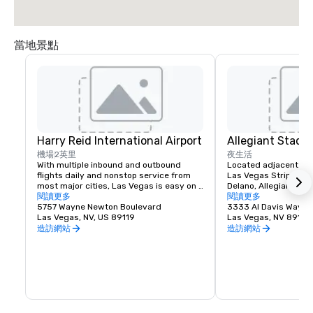
當地景點
Harry Reid International Airport
Allegiant Stadi
機場
2英里
夜生活
With multiple inbound and outbound 
Located adjacent to 
flights daily and nonstop service from 
Las Vegas Strip and M
most major cities, Las Vegas is easy on 
Delano, Allegiant Stad
your time and budget.

閱讀更多
events destination, h
閱讀更多
5757 Wayne Newton Boulevard
arrival of the NFL's ic
3333 Al Davis Way
Las Vegas offers a myriad of options 
Las Vegas, NV, US 89119
2020.  Allegiant Stad
Las Vegas, NV 89118
including bus, taxi, Uber/Lyft, shuttles 
located for both visito
造訪網站
造訪網站
and private transportation to/from Harry 
enclosed and climate-
Reid International Airport.

capacity of 65,000. T
advanced Stadium is 
Located less than 3 miles from the 
Las Vegas Raiders NF
Mandalay Bay | Delano campus, your 
host world-class ent
guests are less than a 10-15 minute ride 
including concerts an
away from their destination upon arrival 
events such as the P
to Las Vegas.
Game and Las Vegas