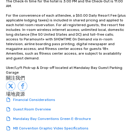
The Check-In time for the hotel is 3:00 PM and the Check-Out is 11:00 
AM.

For the convenience of each attendee, a $50.00 Daily Resort Fee (plus 
applicable lodging taxes) is included in shared pricing and applied to 
each hotel room reservation. For all registered guests, the resort fee 
includes: In-room wireless internet access; unlimited local, domestic 
long distance (the 50 United States and DC) and toll-free calls; 
access to Paramount+ with SHOWTIME On Demand via in-room 
television; airline boarding pass printing; digital newspaper and 
magazine access; and fitness center access for guests 18+. 
Amenities, such as fitness center access, are subject to availability 
and guest demand.

Uber/Lyft Pick-up & Drop-off located at Mandalay Bay Guest Parking 
Garage
關注我們
場地資源
Financial Considerations
Guest Room Overview
Mandalay Bay Conventions Green E-Brochure
MB Convention Graphic Video Specifications