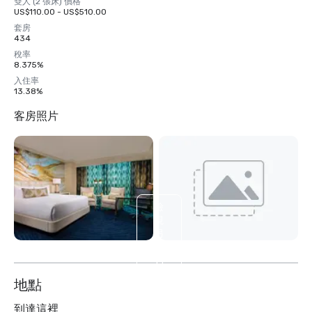
雙人 (2 張床) 價格
US$110.00 - US$510.00
套房
434
稅率
8.375%
入住率
13.38%
客房照片
檢
視
另
外
14
个
地點
到達這裡