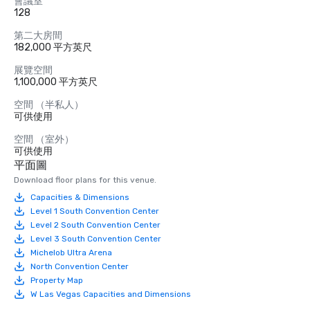
會議室
128
第二大房間
182,000 平方英尺
展覽空間
1,100,000 平方英尺
空間 （半私人）
可供使用
空間 （室外）
可供使用
平面圖
Download floor plans for this venue.
Capacities & Dimensions
Level 1 South Convention Center
Level 2 South Convention Center
Level 3 South Convention Center
Michelob Ultra Arena
North Convention Center
Property Map
W Las Vegas Capacities and Dimensions