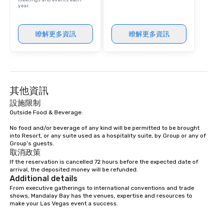
meetings and events each
year.
瞭解更多資訊
瞭解更多資訊
其他資訊
設施限制
Outside Food & Beverage:

No food and/or beverage of any kind will be permitted to be brought 
into Resort, or any suite used as a hospitality suite, by Group or any of 
Group’s guests.
取消政策
If the reservation is cancelled 72 hours before the expected date of 
arrival, the deposited money will be refunded.
Additional details
From executive gatherings to international conventions and trade 
shows, Mandalay Bay has the venues, expertise and resources to 
make your Las Vegas event a success.
