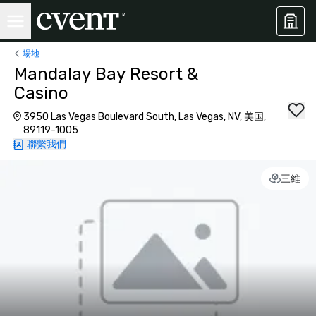
場地
Mandalay Bay Resort &
Casino
3950 Las Vegas Boulevard South, Las Vegas, NV, 美国,
89119-1005
聯繫我們
三維