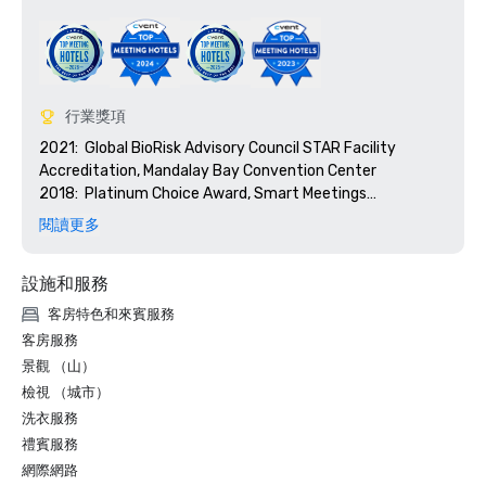
行業獎項
2021:  Global BioRisk Advisory Council STAR Facility 
Accreditation, Mandalay Bay Convention Center

2018:  Platinum Choice Award, Smart Meetings

2018:  Best Of Award, Meetings Today

閱讀更多
2017:  Platinum Choice Award, Smart Meetings

2017:  Best Convention Center Hotel, Smart Meetings

設施和服務
2016:  Best Convention Center Hotel, Smart Meetings

2016:  Gold Key Award, Meetings & Conventions

客房特色和來賓服務
2016:  Pinnacle Award - Best Gaming Property, 
客房服務
Successful Meetings

景觀 （山）
2016:  Best of Award, Meetings Today
檢視 （城市）
洗衣服務
禮賓服務
網際網路