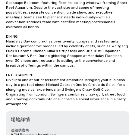
Seascape Ballroom, featuring floor-to-ceiling windows framing Shark 
Reef Aquarium. Despite the vast size and scope of meeting 
possibilities, separate convention, trade show, and executive 
meetings teams see to planners’ needs individually—while a 
convention services team with certified meeting professionals 
oversees all needs.

DINING

Mandalay Bay complex has over twenty lounges and restaurants 
include gastronomic meccas led by celebrity chefs, such as Wolfgang 
Puck’s Carama, Michael Mina’s Stripsteak and Orla, KUMI Japanese 
Restaurant & Bar.  Our neighboring Shoppes at Mandalay Place has 
over 30 shops and restaurants adding to the convenience and 
breadth of offerings within the campus.

ENTERTAINMENT

Dive into one of our entertainment amenities, bringing your business 
day to a perfect close: Michael Jackson One by Cirque du Soleil, for a 
plunging musical experience, and Swingers Crazy Golf Club. 
Originating from London, Swingers combines crazy golf, street food 
and amazing cocktails into one incredible social experience in a party 
atmosphere.
場地詳情
連鎖供應商
MGM Resorts International