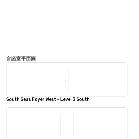
會議室平面圖
South Seas Foyer West - Level 3 South