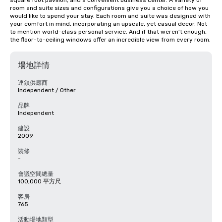
square foot pavilion, and a convenient business center. A variety of 
room and suite sizes and configurations give you a choice of how you 
would like to spend your stay. Each room and suite was designed with 
your comfort in mind, incorporating an upscale, yet casual decor. Not 
to mention world-class personal service. And if that weren’t enough, 
the floor-to-ceiling windows offer an incredible view from every room.
場地詳情
連鎖供應商
Independent / Other
品牌
Independent
建設
2009
裝修
-
會議空間總量
100,000 平方尺
客房
765
活動場地類型