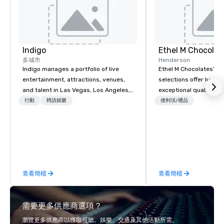
Indigo
Ethel M Chocolat
多城市
Henderson
Indigo manages a portfolio of live
Ethel M Chocolates’ g
entertainment, attractions, venues,
selections offer luxuri
and talent in Las Vegas, Los Angeles,
exceptional quality, m
and Atlantic City. We specialize in
ideal choice for specia
行動
聘請娛樂
便利項/禮品
business to business relationship
corporate holiday gift
sales. Our friendly team is here to help
celebrations. Whether 
you and your clients deliver
expressing appreciati
exceptional experiences. Indigo is not
for their hard work, re
a third party; we work on behalf of the
partners for their coll
Producers to provide best rates, a
thanking clients for the
查看簡檔
查看簡檔
direct line of communication, and
celebrating a milesto
unparalleled customer service.
chocolate box from Et
Chocolates leaves a la
需要更多供應商選項？
impression. We also p
sleeves for our chocol
瀏覽更多供應商以獲取視聽、娛樂、交通及其他活動所需。