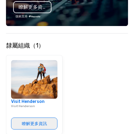
you to create a truly u
瞭解更多資訊
any event. Enjoy our w
service and an elevat
技術支持
experience that sets yo
隸屬組織（1）
Visit Henderson
Visit Henderson
瞭解更多資訊