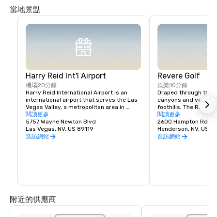
當地景點
Harry Reid Int'l Airport
Revere Golf
機場
20分鐘
娛樂
10分鐘
Harry Reid International Airport is an 
Draped through the r
international airport that serves the Las 
canyons and valleys 
Vegas Valley, a metropolitan area in 
foothills, The Revere 
Nevada, United States.
閱讀更多
unending, awe-inspiri
閱讀更多
5757 Wayne Newton Blvd
Vegas Skyline and mo
2600 Hampton Rd
Las Vegas, NV, US 89119
and the Lexington’s s
Henderson, NV, US 8
par-72 layout will te
造訪網站
造訪網站
capabilities with clas
scenarios. Our Concor
latest creation, offe
72 layout that offers
and large greens. At 
Club, we provide you w
options to accommod
regardless of skill lev
附近的供應商