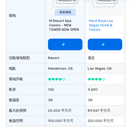
當前場地
場地
M Resort Spa
Hard Rock Las
Removed from
Casino - NEW
Vegas Hotel &
favorites
TOWER NOW OPEN
Casino
活動場地類型
Resort
酒店
地點
Henderson
, US
Las Vegas
, US
場地評級
客房
765
3,600
會議室
38
38
最大的房間
25,000 平方尺
89,567 平方尺
會議空間
100,000 平方尺
200,000 平方尺