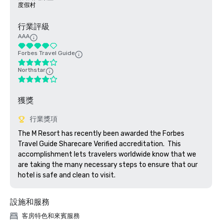
度假村
行業評級
AAA
Forbes Travel Guide
Northstar
獲獎
行業獎項
The M Resort has recently been awarded the Forbes 
Travel Guide Sharecare Verified accreditation.  This 
accomplishment lets travelers worldwide know that we 
are taking the many necessary steps to ensure that our 
hotel is safe and clean to visit. 
設施和服務
客房特色和來賓服務