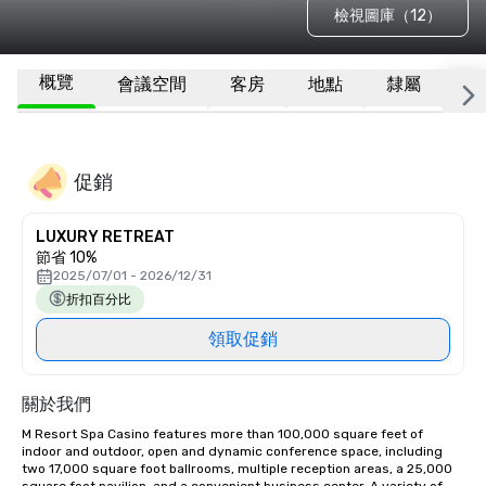
檢視圖庫（12）
概覽
會議空間
客房
地點
隸屬
更
促銷
LUXURY RETREAT
節省 10%
2025/07/01 - 2026/12/31
折扣百分比
領取促銷
關於我們
M Resort Spa Casino features more than 100,000 square feet of 
indoor and outdoor, open and dynamic conference space, including 
two 17,000 square foot ballrooms, multiple reception areas, a 25,000 