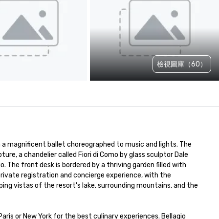
檢視圖庫（60）
m a magnificent ballet choreographed to music and lights. The 
pture, a chandelier called Fiori di Como by glass sculptor Dale 
The front desk is bordered by a thriving garden filled with 
 private registration and concierge experience, with the 
g vistas of the resort's lake, surrounding mountains, and the 
ris or New York for the best culinary experiences. Bellagio 