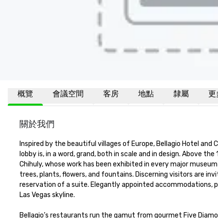
概覽
會議空間
客房
地點
隸屬
更
關於我們
Inspired by the beautiful villages of Europe, Bellagio Hotel an
lobby is, in a word, grand, both in scale and in design. Above the 
Chihuly, whose work has been exhibited in every major museum in
trees, plants, flowers, and fountains. Discerning visitors are in
reservation of a suite. Elegantly appointed accommodations, p
Las Vegas skyline. 

Bellagio’s restaurants run the gamut from gourmet Five Diamond 