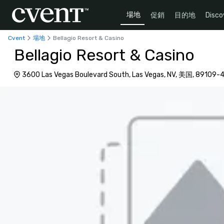
場地
促銷
目的地
Disco
Cvent
場地
Bellagio Resort & Casino
Bellagio Resort & Casino
3600 Las Vegas Boulevard South, Las Vegas, NV, 美国, 89109-