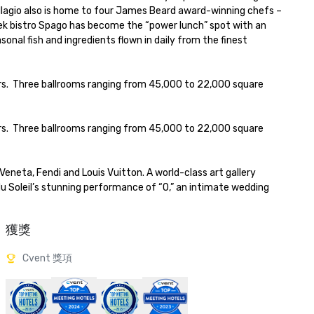
llagio also is home to four James Beard award-winning chefs – 
ek bistro Spago has become the “power lunch” spot with an 
al fish and ingredients flown in daily from the finest 
s.  Three ballrooms ranging from 45,000 to 22,000 square 
s.  Three ballrooms ranging from 45,000 to 22,000 square 
Veneta, Fendi and Louis Vuitton. A world-class art gallery 
 Soleil’s stunning performance of “O,” an intimate wedding 
獲獎
Cvent 獎項