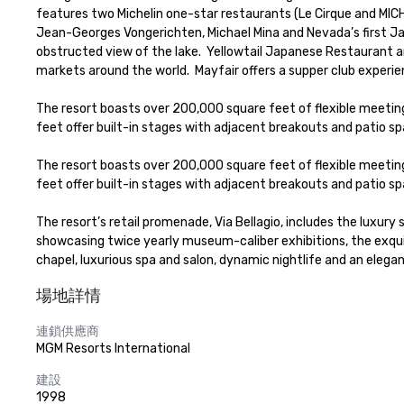
features two Michelin one-star restaurants (Le Cirque and MICH
Jean-Georges Vongerichten, Michael Mina and Nevada’s first Ja
obstructed view of the lake.  Yellowtail Japanese Restaurant an
markets around the world.  Mayfair offers a supper club experie
The resort boasts over 200,000 square feet of flexible meeti
feet offer built-in stages with adjacent breakouts and patio spa
The resort boasts over 200,000 square feet of flexible meeti
feet offer built-in stages with adjacent breakouts and patio spa
The resort’s retail promenade, Via Bellagio, includes the luxury 
showcasing twice yearly museum-caliber exhibitions, the exquis
chapel, luxurious spa and salon, dynamic nightlife and an elega
場地詳情
連鎖供應商
MGM Resorts International
建設
1998