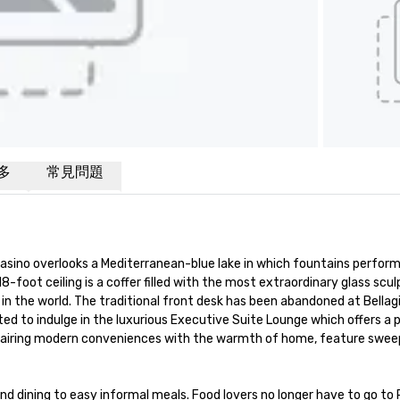
多
常見問題
d Casino overlooks a Mediterranean-blue lake in which fountains perfor
18-foot ceiling is a coffer filled with the most extraordinary glass scul
 the world. The traditional front desk has been abandoned at Bellagio. 
vited to indulge in the luxurious Executive Suite Lounge which offers a
airing modern conveniences with the warmth of home, feature sweepin
dining to easy informal meals. Food lovers no longer have to go to Pa