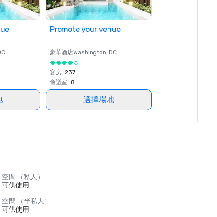
nue
Promote your venue
DC
豪華酒店
Washington
, DC
客房
:
237
會議室
:
8
地
選擇場地
空間 （私人）
可供使用
空間 （半私人）
可供使用