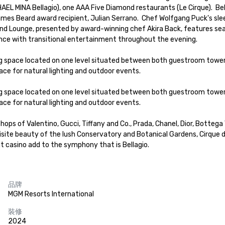
AEL MINA Bellagio), one AAA Five Diamond restaurants (Le Cirque).  Be
mes Beard award recipient, Julian Serrano.  Chef Wolfgang Puck's sle
d Lounge, presented by award-winning chef Akira Back, features season
nce with transitional entertainment throughout the evening.  

ng space located on one level situated between both guestroom tower
ce for natural lighting and outdoor events.  

ng space located on one level situated between both guestroom tower
ce for natural lighting and outdoor events.  

shops of Valentino, Gucci, Tiffany and Co., Prada, Chanel, Dior, Bottega 
ite beauty of the lush Conservatory and Botanical Gardens, Cirque du
nt casino add to the symphony that is Bellagio.
品牌
MGM Resorts International
裝修
2024