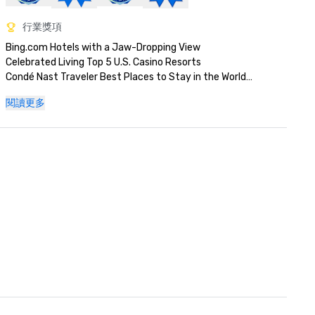
行業獎項
Bing.com Hotels with a Jaw-Dropping View

Celebrated Living Top 5 U.S. Casino Resorts

Condé Nast Traveler Best Places to Stay in the World

Fodor's 100 Award Winner for Global Icon

閱讀更多
Las Vegas Review Journal Best Art Gallery

Las Vegas Review Journal Best Strip Hotel

MLT Vacations Quality Assurance Award

Orbitz Best in Stay

Up! Magazine Top Voted Hotel in the U.S.

Up! Magazine Value Award

USA Today Best Attraction: Fountains of Bellagio

World Travel Awards North America's Leading Casino Resort