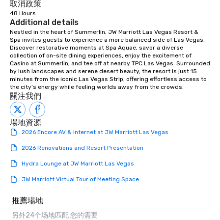
取消政策
48 Hours
Additional details
Nestled in the heart of Summerlin, JW Marriott Las Vegas Resort & 
Spa invites guests to experience a more balanced side of Las Vegas. 
Discover restorative moments at Spa Aquae, savor a diverse 
collection of on-site dining experiences, enjoy the excitement of 
Casino at Summerlin, and tee off at nearby TPC Las Vegas. Surrounded 
by lush landscapes and serene desert beauty, the resort is just 15 
minutes from the iconic Las Vegas Strip, offering effortless access to 
the city’s energy while feeling worlds away from the crowds.
關注我們
場地資源
2026 Encore AV & Internet at JW Marriott Las Vegas
2026 Renovations and Resort Presentation
Hydra Lounge at JW Marriott Las Vegas
JW Marriott Virtual Tour of Meeting Space
推薦場地
另外24个场地匹配 您的需要