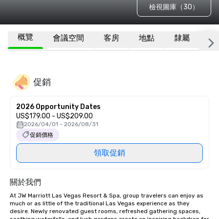
檢視圖庫（30）
概覽
會議空間
客房
地點
隸屬
更
促銷
2026 Opportunity Dates
US$179.00 - US$209.00
2026/04/01 - 2026/08/31
促銷價格
領取促銷
關於我們
At JW Marriott Las Vegas Resort & Spa, group travelers can enjoy as 
much or as little of the traditional Las Vegas experience as they 
desire. Newly renovated guest rooms, refreshed gathering spaces, 