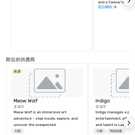
and a Caesar's Race 
造訪網站
附近的供應商
推廣
Meow Wolf
Indigo
多城市
多城市
Meow Wolf is an immersive art
Indigo manages a portfo
adventure – step inside, explore, and
entertainment, attract
uncover the unexpected.
and talent in Las Vega
and Atlantic City. We sp
行動
行動
聘請娛樂