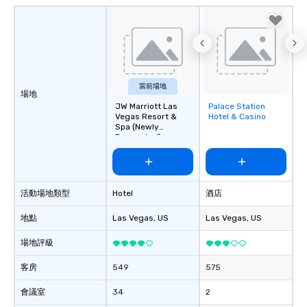
當前場地
場地
JW Marriott Las
Palace Station
Removed from
Vegas Resort &
Hotel & Casino
favorites
Spa (Newly
Renovated)
活動場地類型
Hotel
酒店
地點
Las Vegas
, US
Las Vegas
, US
場地評級
客房
549
575
會議室
34
2