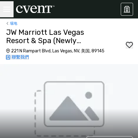
場地
JW Marriott Las Vegas
Resort & Spa (Newly
Renovated)
221 N Rampart Blvd, Las Vegas, NV, 美国, 89145
聯繫我們