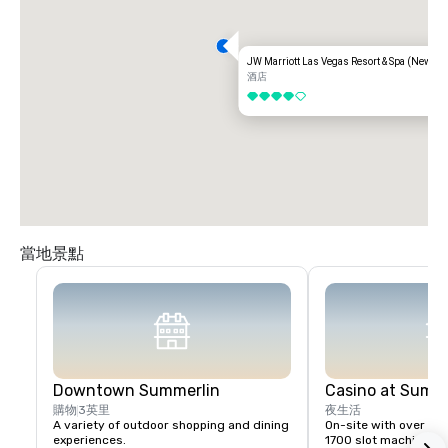
JW Marriott Las Vegas Resort & Spa (Newly 
酒店
4/5
當地景點
Downtown Summerlin
Casino at Summ
購物
3英里
夜生活
A variety of outdoor shopping and dining 
On-site with over 50,
experiences.
1700 slot machines, 