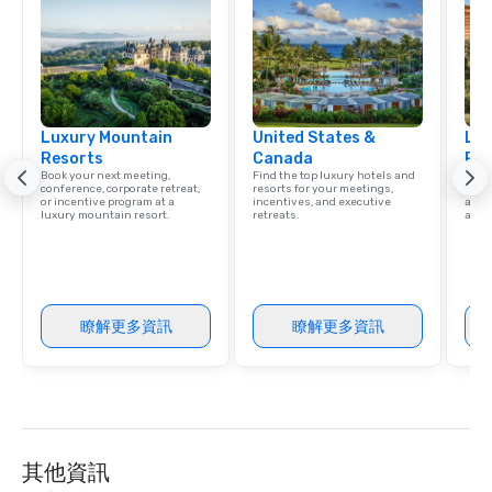
Luxury Mountain
United States &
Lux
Resorts
Canada
Res
Book your next meeting,
Find the top luxury hotels and
Explo
conference, corporate retreat,
resorts for your meetings,
with 
or incentive program at a
incentives, and executive
and 
luxury mountain resort.
retreats.
amen
瞭解更多資訊
瞭解更多資訊
其他資訊