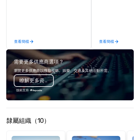
business to business r
sales. Our friendly tea
you and your clients d
exceptional experiences
a third party; we work 
Producers to provide b
查看簡檔
查看簡檔
direct line of communi
unparalleled customer
需要更多供應商選項？
瀏覽更多供應商以獲取視聽、娛樂、交通及其他活動所需。
瞭解更多資訊
技術支持
隸屬組織（10）