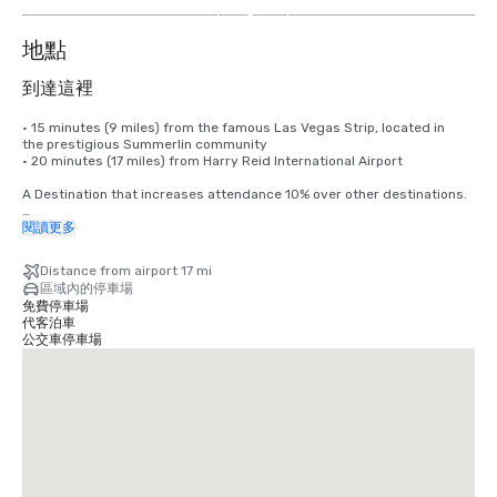
3
个
地點
到達這裡
• 15 minutes (9 miles) from the famous Las Vegas Strip, located in 

the prestigious Summerlin community

• 20 minutes (17 miles) from Harry Reid International Airport

A Destination that increases attendance 10% over other destinations.

Harry Reid International Airport (LAS) offers nonstop service to more 
閱讀更多
than 170 U.S. and international destinations, connecting Las Vegas to 
major markets across North America, Europe, Asia, and Latin America.
Distance from airport 17 mi
區域內的停車場
免費停車場
代客泊車
公交車停車場