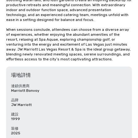
soothing waterfalls, and lush gardens create an inspiring backdrop for 
productive retreats and meaningful connection. With extraordinary 
indoor and outdoor function space, advanced presentation 
technology, and an experienced catering team, meetings unfold with 
ease in a setting designed for balance and focus.

When sessions conclude, attendees can choose from a diverse array 
of experiences, whether enjoying the abundant amenities of the 
resort, relaxing at Spa Aquae, exploring championship golf, or 
venturing into the energy and excitement of Las Vegas just minutes 
away. JW Marriott Las Vegas Resort & Spa is the ideal group getaway, 
blending newly renovated meeting spaces, serene surroundings, and 
effortless access to the city’s most captivating attractions.
場地詳情
連鎖供應商
Marriott Bonvoy
品牌
JW Marriott
建設
1999
裝修
2025