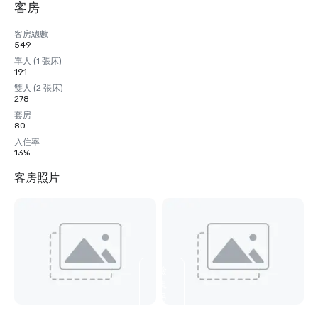
客房
客房總數
549
單人 (1 張床)
191
雙人 (2 張床)
278
套房
80
入住率
13%
客房照片
檢
視
另
外