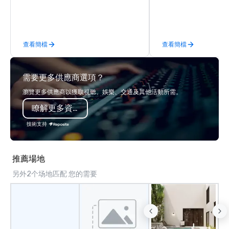
manage the donation l
class circus acts.
bring the spirit of co
to your group. From you
request through the d
查看簡檔
查看簡檔
event, Impact 4 Good h
details. Where are we? Nationwide
and abroad, our local 
需要更多供應商選項？
covered. Got a cause 
events put your philan
瀏覽更多供應商以獲取視聽、娛樂、交通及其他活動所需。
into action. Short on t
瞭解更多資訊
typically range from 3
hours. Looking for so
技術支持
We customize events 
goals/objectives/budg
推薦場地
另外2个场地匹配 您的需要