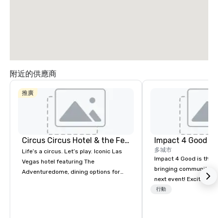
附近的供應商
推廣
Circus Circus Hotel & the Festival Grounds
Impact 4 Good
多城市
Life’s a circus. Let’s play. Iconic Las
Impact 4 Good is the o
Vegas hotel featuring The
bringing community se
Adventuredome, dining options for
next event! Exciting a
every appetite from quick eats to the
team building activitie
行動
award winning and legendary THE
of what we offer. Let u
Steak House, lively casino action, Pool
best cause/beneficiary
and Splash Zone, Midway & free world