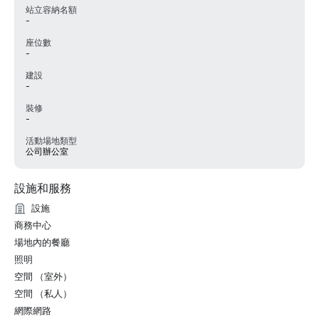
站立容納名額
-
座位數
-
建設
-
裝修
-
活動場地類型
公司辦公室
設施和服務
設施
商務中心
場地內的餐廳
照明
空間 （室外）
空間 （私人）
網際網路