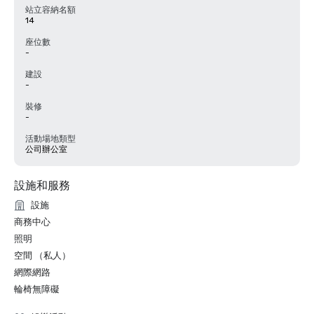
站立容納名額
14
座位數
-
建設
-
裝修
-
活動場地類型
公司辦公室
設施和服務
設施
商務中心
照明
空間 （私人）
網際網路
輪椅無障礙