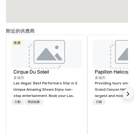
附近的供應商
推廣
Cirque Du Soleil
多城市
多城市
Las Vegas’ Best Performers Star in 5
Providing tours since 1
Unique Amazing Shows Enjoy non-
Grand Canyon Helicopt
stop entertainment. Book your Las
largest and most expe
Vegas show tickets.
operator in the Grand
行動
聘請娛樂
行動
the only company that f
length of the Grand Ca
more than 400,000 p
annually. Guests will relish in unique
one-of-a-kind experie