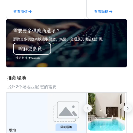
monumental destinati
查看簡檔
查看簡檔
their wanderlust. Whet
sightseeing excursion
incredible lights of th
需要更多供應商選項？
Strip or soaring throug
through the Grand Can
瀏覽更多供應商以獲取視聽、娛樂、交通及其他活動所需。
expeditions will creat
瞭解更多資訊
last a lifetime.
技術支持
推薦場地
另外2个场地匹配 您的需要
當前場地
場地