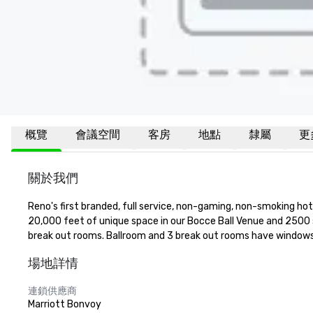
概覽
會議空間
客房
地點
隸屬
更
關於我們
Reno's first branded, full service, non-gaming, non-smoking ho
20,000 feet of unique space in our Bocce Ball Venue and 2500 s
break out rooms. Ballroom and 3 break out rooms have windows 
場地詳情
連鎖供應商
Marriott Bonvoy