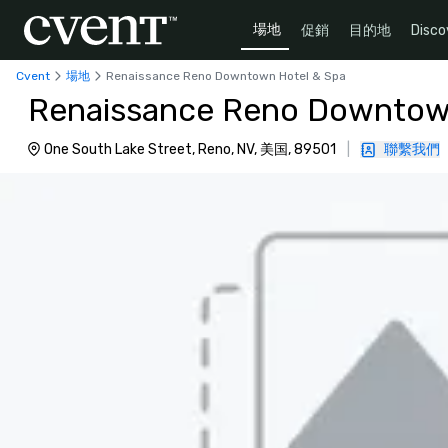
場地
促銷
目的地
Disco
Cvent
場地
Renaissance Reno Downtown Hotel & Spa
Renaissance Reno Downtow
One South Lake Street, Reno, NV, 美国, 89501
|
聯繫我們