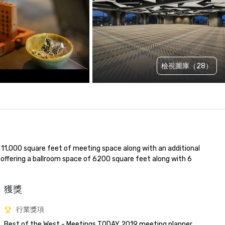
檢視圖庫（28）
 11,000 square feet of meeting space along with an additional 
offering a ballroom space of 6200 square feet along with 6 
獲獎
行業獎項
Best of the West - Meetings TODAY 2019 meeting planner 