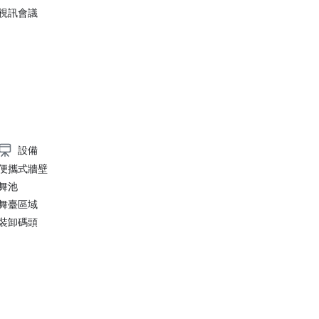
視訊會議
設備
便攜式牆壁
舞池
舞臺區域
裝卸碼頭