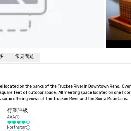
多
常見問題
tel located on the banks of the Truckee River in Downtown Reno.  Over
quare feet of outdoor space.  All meeting space located on one floor 
some offering views of the Truckee River and the Sierra Mountains.
行業評級
AAA
Northstar