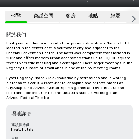
概覽
會議空間
客房
地點
隸屬
更
關於我們
Book your meeting and event at the premier downtown Phoenix hotel 
located in the center of this southwest city and adjacent to the 
Phoenix Convention Center.  The hotel was completely transformed in 
2019 and offers modern urban accommodations up to 50,000 square 
feet of versatile meeting and event space. Host larger meetings in the 
Regency Ballroom or small ones in one of the 39 meeting rooms.  

Hyatt Regency Phoenix is surrounded by attractions and is walking 
distance to over 100 restaurants, shopping and entertainment at 
CityScape and Arizona Center, sports games and events at Chase 
Field and Footprint Center, and theaters such as Herberger and 
Arizona Federal Theatre.
場地詳情
連鎖供應商
Hyatt Hotels