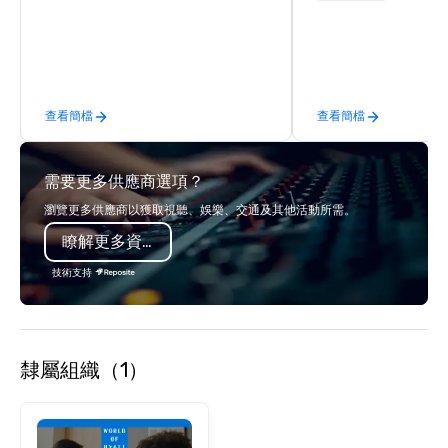
musicians delivers an entertaining
fabrication nationwide
and versatile performance that caters
feels seamless, looks 
to various occasions and venues.
saves you money thro
Here’s what makes them stand out:
bundling and single-po
Versatility: Whether it’s a casual blue-
coordination. Clients keep coming
查看簡檔
查看簡檔
jean bash or a formal black-tie affair,
back because we make
StarAlliance Band adapts to the
effortless, making pla
occasion. From corporate events and
brilliant with stunning
需要更多供應商選項？
private parties to weddings,
leadership loves.
anniversaries, and more, they’ve got
瀏覽更多供應商以獲取視聽、娛樂、交通及其他活動所需。
you covered. Song Variety: Their
瞭解更多資訊
extensive repertoire spans genres
and eras, including classic rock, pop,
技術支持
today’s hits, country, dance, oldies,
soft rock, and jazz. You can even
experience live band karaoke with
them! Fun and Surprises: With three
隸屬組織（1）
gifted co-vocalists sharing leads and
harmonies, their show is full of
surprises. They engage with the
audience, create a positive