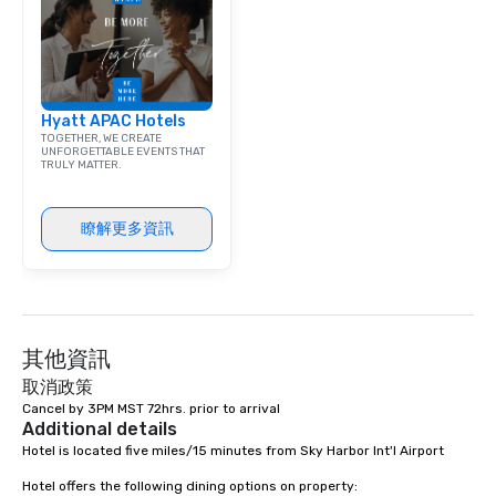
atmosphere, and ensure everyone has
a great time. Acoustic Duo: In addition
to their full live band experience,
StarAlliance offers an acoustic duo.
Same great energy and variety, but in
Hyatt APAC Hotels
an affordable acoustic setting.
TOGETHER, WE CREATE
Serving the greater Phoenix/Tucson
UNFORGETTABLE EVENTS THAT
TRULY MATTER.
region. ★ STAR LYNN FIEGENER- LEAD
AND BACKGROUND VOCALS ★ ★ JIM
FIEGENER- GUITARS, LEAD AND
瞭解更多資訊
BACKGROUND VOCALS ★ ★ DAVE
LEWICKI- BASS, LEAD AND
BACKGROUND VOCALS ★ ★ TINO
MAGAZU- DRUMS ★
其他資訊
取消政策
Cancel by 3PM MST 72hrs. prior to arrival
Additional details
Hotel is located five miles/15 minutes from Sky Harbor Int'l Airport

Hotel offers the following dining options on property:  
