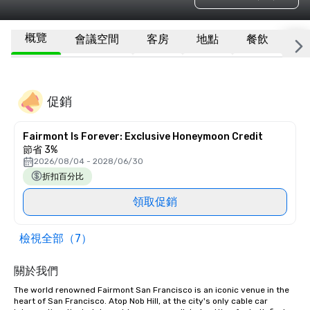
概覽
會議空間
客房
地點
餐飲
更
促銷
Fairmont Is Forever: Exclusive Honeymoon Credit
節省 3%
2026/08/04 - 2028/06/30
折扣百分比
領取促銷
檢視全部（7）
關於我們
The world renowned Fairmont San Francisco is an iconic venue in the 
heart of San Francisco. Atop Nob Hill, at the city's only cable car 