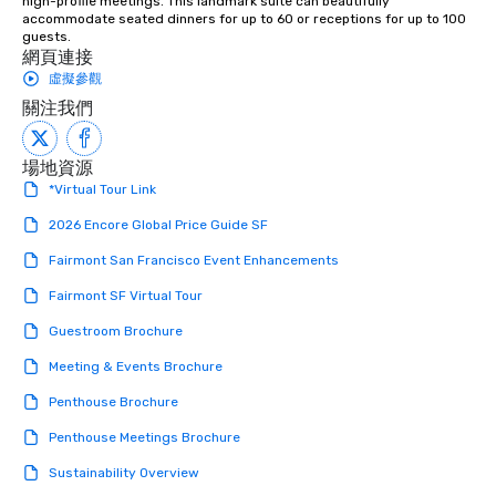
high-profile meetings. This landmark suite can beautifully 
accommodate seated dinners for up to 60 or receptions for up to 100 
guests.
網頁連接
虛擬參觀
關注我們
場地資源
*Virtual Tour Link
2026 Encore Global Price Guide SF
Fairmont San Francisco Event Enhancements
Fairmont SF Virtual Tour
Guestroom Brochure
Meeting & Events Brochure
Penthouse Brochure
Penthouse Meetings Brochure
Sustainability Overview