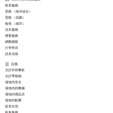
2022 Travel+Leisure: The 5 Best Hotels in San Francisco

客房服務
2022 THE MANUAL: Best Luxury

景觀 （海洋或水）
2022 Forbes: Best Hotel

景觀 （花園）
2022 Local Getaways: Best Luxury Hotels in San 
檢視 （城市）
Francisco

2022 Historic Hotels of America Best Historic Hotel (over 
洗衣服務
400 Guestrooms) Nominee Finalist

禮賓服務
2022 Historic Hotels of America Best City Center Historic 
網際網路
Hotel Nominee Finalist

行李寄存
2021 SF Weekly Reader Poll Winner Best Hotel

語音信箱
設施
允許外部餐飲
允許帶寵物
場地內安全
場地內的餐廳
場地內禮品店
場地內配餐
延長住宿
租車服務