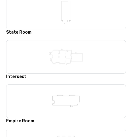
State Room
Intersect
Empire Room