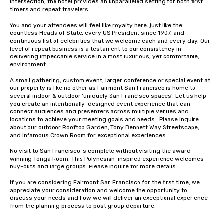
intersection, the hotel provides an unparalleled setting for both first 
timers and repeat travelers. 

You and your attendees will feel like royalty here, just like the 
countless Heads of State, every US President since 1907, and 
continuous list of celebrities that we welcome each and every day. Our 
level of repeat business is a testament to our consistency in 
delivering impeccable service in a most luxurious, yet comfortable, 
environment. 

A small gathering, custom event, larger conference or special event at 
our property is like no other as Fairmont San Francisco is home to 
several indoor & outdoor 'uniquely San Francisco spaces'. Let us help 
you create an intentionally-designed event experience that can 
connect audiences and presenters across multiple venues and 
locations to achieve your meeting goals and needs.  Please inquire 
about our outdoor Rooftop Garden, Tony Bennett Way Streetscape, 
and infamous Crown Room for exceptional experiences.

No visit to San Francisco is complete without visiting the award-
winning Tonga Room. This Polynesian-inspired experience welcomes 
buy-outs and large groups. Please inquire for more details.

If you are considering Fairmont San Francisco for the first time, we 
appreciate your consideration and welcome the opportunity to 
discuss your needs and how we will deliver an exceptional experience 
from the planning process to post group departure. 
