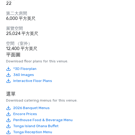
22
第二大房間
6,000 平方英尺
展覽空間
25,024 平方英尺
空間 （室外）
12,400 平方英尺
平面圖
Download floor plans for this venue.
*3D Floorplan
360 Images
Interactive Floor Plans
選單
Download catering menus for this venue.
2026 Banquet Menus
Encore Prices
Penthouse Food & Beverage Menu
Tonga Island Ohana Buffet
Tonga Reception Menu