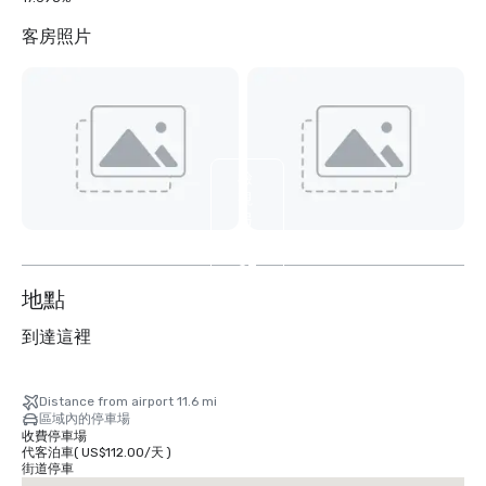
客房照片
檢
視
另
外
32
个
地點
到達這裡
Distance from airport 11.6 mi
區域內的停車場
收費停車場
代客泊車
(
US$112.00
/
天
)
街道停車