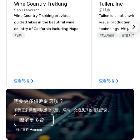
Wine Country Trekking
Tallen, Inc
San Francisco
多城市
Wine Country Trekking provides
Tallen is a nationwide 
guided hikes in the beautiful wine
visual production and
country of California including Napa
technology. We provide
and Sonoma Valleys. These
solutions — from crea
行動
物流/裝飾
首選工作人
experiences include walking in the
state-of-the-art equi
vineyards, amongst ancient redwood
technical support — fo
trees and oak groves with a curated
meetings, and live even
wine country lunch and visits to iconic
With a dedicated team
wineries for superb wine tasting
to-coast network, we 
experiences. In addition to our guided
consistent, high-quali
查看簡檔
查看簡檔
day hikes we provide luxury self-
while helping clients 
guided inn-to-in walking vacations
costs. Trusted by top 
from the gateway City of San
across all industries, 
需要更多供應商選項？
Francisco to the California wine
visions to life and en
country with a focus on superb hiking,
event creates lasting 
瀏覽更多供應商以獲取視聽、娛樂、交通及其他活動所需。
lodging, food and wine. We also have
瞭解更多資訊
a Monterey Bay Trek.
技術支持