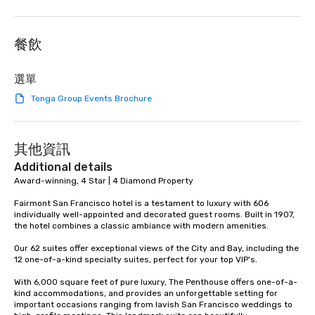
餐飲
選單
Tonga Group Events Brochure
其他資訊
Additional details
Award-winning, 4 Star | 4 Diamond Property

Fairmont San Francisco hotel is a testament to luxury with 606 
individually well-appointed and decorated guest rooms. Built in 1907, 
the hotel combines a classic ambiance with modern amenities. 

Our 62 suites offer exceptional views of the City and Bay, including the 
12 one-of-a-kind specialty suites, perfect for your top VIP's. 

With 6,000 square feet of pure luxury, The Penthouse offers one-of-a-
kind accommodations, and provides an unforgettable setting for 
important occasions ranging from lavish San Francisco weddings to 