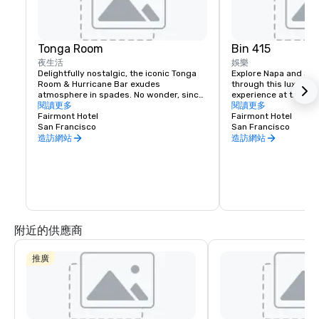
Tonga Room
Bin 415
夜生活
娛樂
Delightfully nostalgic, the iconic Tonga 
Explore Napa and Son
Room & Hurricane Bar exudes 
through this luxury wi
atmosphere in spades. No wonder, since 
experience at the Fai
it was a Hollywood set designer who 
閱讀更多
Experienced sommelie
閱讀更多
created the themed look and feel. 
Fairmont Hotel
your tastes, underst
Fairmont Hotel
Guests gather around a large central 
San Francisco
your journey to unfold
San Francisco
“lagoon,” once the hotel’s indoor 
bespoke experience th
造訪網站
造訪網站
swimming pool. Tropical rain, thunder 
and lightning storms blow through from 
time to time, while a band plays from a 
floating boat.
附近的供應商
推廣