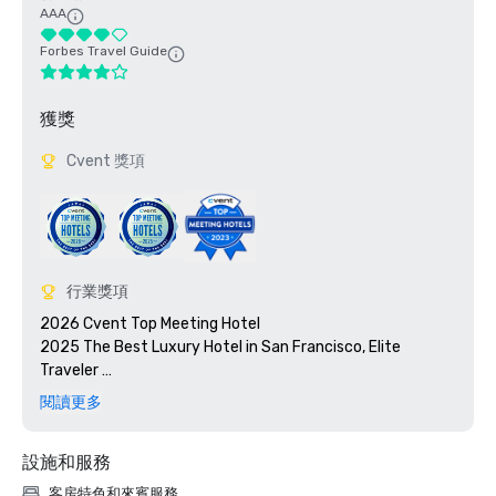
AAA
Forbes Travel Guide
獲獎
Cvent 獎項
行業獎項
2026 Cvent Top Meeting Hotel

2025 The Best Luxury Hotel in San Francisco, Elite 
Traveler 

2023 Cvent Top Meeting Hotel

閱讀更多
2023 7x7: 50 Most Iconic Cocktails in San Francisco 2023, 
#1 1934 Zombie at the Tonga Room

設施和服務
2023 Travel + Leisure 500 Best Hotels

2022 Meetings Today Best Of Award

客房特色和來賓服務