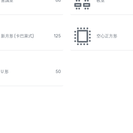
會議室
66
教室
新月形 (卡巴萊式)
125
空心正方形
U 形
50