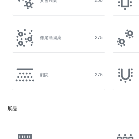
宴會圓桌
250
雞尾酒圓桌
275
劇院
275
展品