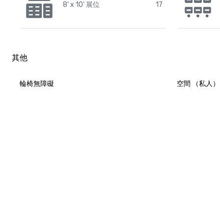
8' x 10' 展位
17
其他
輪椅無障礙
空間 （私人）