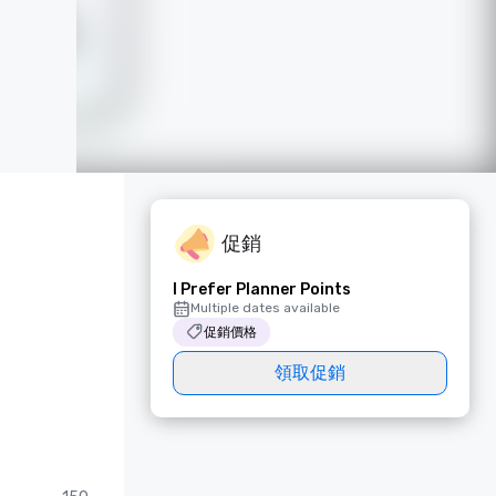
促銷
I Prefer Planner Points
Multiple dates available
促銷價格
領取促銷