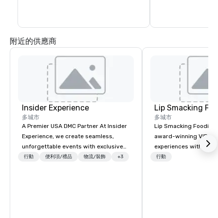
leaving the central pl
附近的供應商
Insider Experience
Lip Smacking Foo
多城市
多城市
A Premier USA DMC Partner At Insider
Lip Smacking Foodie T
Experience, we create seamless,
award-winning VIP gro
unforgettable events with exclusive
experiences with visits
access to premium venues, world-
restaurants throughou
行動
便利項/禮品
物流/裝飾
+3
行動
class entertainment, and VIP sporting
States. Choose either
experiences. With over 20 years of
activity or evening d
expertise, we handle every detail
groups are escorted i
behind the scenes, ensuring a
the best tables in the 
flawless, five-star experience.
most-sought-after res