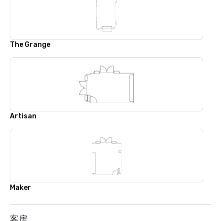
The Grange
Artisan
Maker
客房