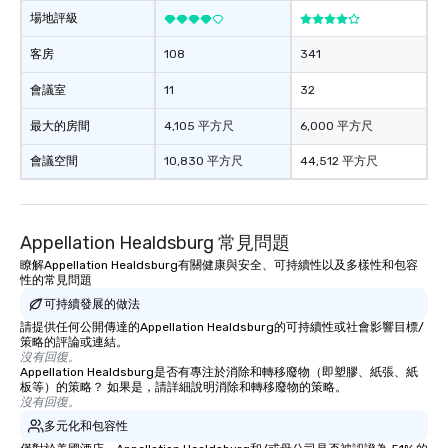
to gather and dine tha
場地評級
experienced, and all ar
客房
108
341
remember. Our one-of-
are special, from the fi
會議室
11
32
last. It’s an experienc
will reminisce about lo
最大的房間
4,105 平方尺
6,000 平方尺
leave. Location, Location, Location
會議空間
10,830 平方尺
44,512 平方尺
One of the best reason
convenient and efficie
experience is designed
restaurants are within
Appellation Healdsburg 常見問題
walking distance of ea
瞭解Appellation Healdsburg有關健康與安全、可持續性以及多樣性和包容
short stroll allows you
性的常見問題
members a chance to 
可持續發展的做法
networking opportunit
請提供任何公開傳達的Appellation Healdsburg的可持續性或社會影響目標/
heading to the next pl
策略的評論或連結。
itinerary. You Get a Dinner and a Show
沒有回復。
Our tours offer an exqu
Appellation Healdsburg是否有專注於消除和轉移廢物（即塑膠、紙張、紙
板等）的策略？ 如果是，請詳細說明消除和轉移廢物的策略。
entertainment. All tour
沒有回復。
knowledgeable, profes
多元化和包容性
who leads the group on