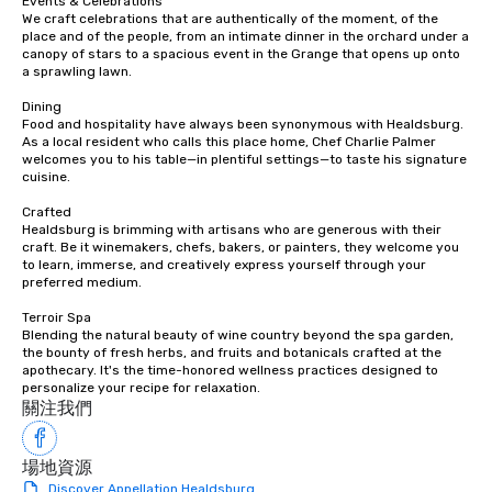
Events & Celebrations

ways to network, but a
We craft celebrations that are authentically of the moment, of the 
way to do so. Large Groups Welcome
place and of the people, from an intimate dinner in the orchard under a 
canopy of stars to a spacious event in the Grange that opens up onto 
Lip Smacking Foodie To
a sprawling lawn.

groups, small or large.
experiences can acc
Dining

groups from as few as
Food and hospitality have always been synonymous with Healdsburg. 
As a local resident who calls this place home, Chef Charlie Palmer 
as 500 guests, making
welcomes you to his table—in plentiful settings—to taste his signature 
choice for any corpora
cuisine.

Stress-Free Booking 
Crafted

a tour is stress-free a
Healdsburg is brimming with artisans who are generous with their 
enjoy the company of 
craft. Be it winemakers, chefs, bakers, or painters, they welcome you 
more easily. You’ll tak
to learn, immerse, and creatively express yourself through your 
preferred medium.

knowing that everythin
of from the moment the
Terroir Spa

booked to the minute i
Blending the natural beauty of wine country beyond the spa garden, 
the bounty of fresh herbs, and fruits and botanicals crafted at the 
Since the menu is alre
apothecary. It's the time-honored wellness practices designed to 
have nothing to worry 
personalize your recipe for relaxation.
remember to submit ah
關注我們
date any dietary restr
allergies for anyone in
場地資源
Feel Like a VIP at Each
Discover Appellation Healdsburg