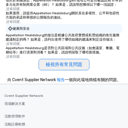
僅對於美國酒店，Appellation Healdsburg和/或母公司是否被認證為 51% 的
offering engaging tidb
多元化所有制商業企業（BE）？ 如果是，請說明您獲得以下哪一項認證：
fascinating stories. S
沒有回復。
如果適用，請提供Appellation Healdsburg關於其在多樣性、公平和包容性
interactive experience
方面的承諾和舉措的公開報告的連結。
along the way exclusive
沒有回復。
ensuring there is neve
健康與安全
Different Types of Cuis
Appellation Healdsburg的做法是根據公共政府實體或私營組織的衛生服務
experiences offer the a
建議制定的嗎？ 如果是，請列出使用了哪些組織的建議來制定這些做法：
沒有回復。
several renowned rest
Appellation Healdsburg是否對公共區域和公共設施（如會議室、餐廳、電
convenient outing, inc
梯站等）進行清潔和消毒？ 如果是，請說明採取了哪些新措施。
and your guests might
沒有回復。
discovered otherwise 
檢視所有常見問題
at a typical corporate 
a way to try some of t
向 Cvent Supplier Network
報告
一個與此場地簡檔有關的問題。
in the city and dive in
cuisines and dishes. Al
selected dishes are cu
Cvent Supplier Network
high standards to ensu
現場解決方案
delight any palate. Tours Available
from Day to Night With
group experience, bookin
活動管理軟件
key. Whether you desir
活動註冊軟體