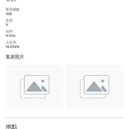
客房總數
108
套房
9
稅率
9.75%
入住率
16.292%
客房照片
檢
視
另
外
9
个
地點