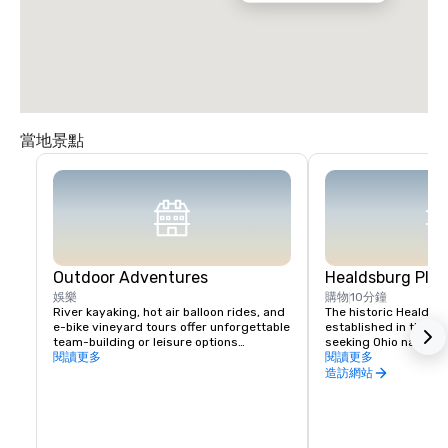
當地景點
Outdoor Adventures
Healdsburg Plaz
娛樂
購物
10分鐘
River kayaking, hot air balloon rides, and 
The historic Healdsb
e-bike vineyard tours offer unforgettable 
established in the 1
team-building or leisure options

seeking Ohio native 
閱讀更多
vital touchpoint for vi
閱讀更多
Nearby Lake Sonoma provides hiking and 
immense concentratio
造訪網站
boating opportunities.
restaurants, wine exp
and activities all wit
blocks. In fact, you c
days exploring everyt
of Healdsburg has to 