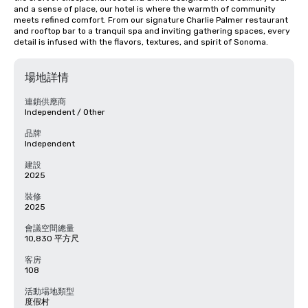
and a sense of place, our hotel is where the warmth of community 
meets refined comfort. From our signature Charlie Palmer restaurant 
and rooftop bar to a tranquil spa and inviting gathering spaces, every 
detail is infused with the flavors, textures, and spirit of Sonoma.
場地詳情
連鎖供應商
Independent / Other
品牌
Independent
建設
2025
裝修
2025
會議空間總量
10,830 平方尺
客房
108
活動場地類型
度假村