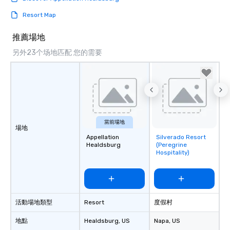
Smacking Foodie Tours
group members never 
Resort Map
about waiting in line to
restaurant or being sh
推薦場地
than desirable table. O
另外23个场地匹配 您的需要
everyone is treated lik
immediate seating upon
What’s more, your gro
a special warm welcom
from the restaurant c
be printed featuring yo
which can be an added 
當前場地
場地
those Instagram mome
Appellation
Silverado Resort
Removed from
For added ease, we ca
Healdsburg
(Peregrine
favorites
transportation pick-up
Hospitality)
as well as an event ph
for groups that desire 
experience, we can als
an evening helicopter 
活動場地類型
Resort
度假村
glittering lights of The S
Memorable Experience f
地點
Healdsburg
, US
Napa
, US
Smacking Foodie Tours