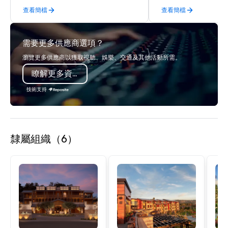
Planners value our quick response
enjoy a parade of sign
查看簡檔
查看簡檔
times, all-inclusive budget
and craft cocktails at 
turnarounds, strong industry
with complete VIP serv
relationships, and operational
experience gives gues
需要更多供應商選項？
precision. We operate across the U.S.
opportunity to sit next 
in key destinations such as Hawaii,
colleagues at each ven
瀏覽更多供應商以獲取視聽、娛樂、交通及其他活動所需。
Los Angeles, San Francisco, San
mingle, and easily net
瞭解更多資訊
Diego, Orange County, Las Vegas, New
is led by a professiona
York, Chicago and Miami. Our global
specializing in escort
技術支持
offices enable us to efficiently serve
with utmost care, who
both U.S. and international clients
each experience with 
across multiple time zones. Let’s craft
engaging information 
something extraordinary together—
Lip Smacking Foodie T
隸屬組織（6）
contact us today!
entertaining activity 
dining experience meld
that are sure to add ne
meeting events, from 
team building. All-Inclusive Group
Dining When meeting p
corporate group event
Smacking Foodie Tours,
group is assured a top