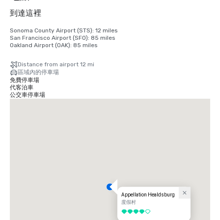
到達這裡
Sonoma County Airport (STS): 12 miles

San Francisco Airport (SFO): 85 miles

Oakland Airport (OAK): 85 miles
Distance from airport 12 mi
區域內的停車場
免費停車場
代客泊車
公交車停車場
Appellation Healdsburg
度假村
4/5