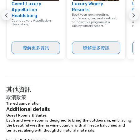
Cvent Luxury
Luxury Winery
Uni
experience with three 
Appellation
Resorts
Ca
signature dishes at ea
Book your next meeting,
Find 
Healdsburg
Our affordable tours a
conference, corporate retreat,
resor
Cvent Luxury Appellation
or incentive program at a
ince
person with tax and gr
Healdsburg
luxury winery resort.
retre
included. The only thi
are drinks. However, 
package upgrade is ava
瞭解更多資訊
瞭解更多資訊
provides guests a sign
at various stops. Build Your Network
Our exclusive experien
ultimate networking op
a typical sit-down dinn
to engage the person t
其他資訊
right of you. Because 
place at multiple resta
取消政策
walking in between, th
Tiered cancellation
Additional details
countless opportunitie
Guest Rooms & Suites

with different people 
Each and every room is designed to bring the outdoors in, embracing 
down at each venue a
the beautiful weather in wine country with al fresco balconies and 
traverse along the way
terraces, along with thoughtful natural materials.

experiences not only 