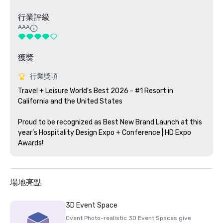
行業評級
AAA
獲獎
行業獎項
Travel + Leisure World's Best 2026 - #1 Resort in 
California and the United States

Proud to be recognized as Best New Brand Launch at this 
year’s Hospitality Design Expo + Conference | HD Expo 
Awards!
場地亮點
3D Event Space
Cvent Photo-realistic 3D Event Spaces give