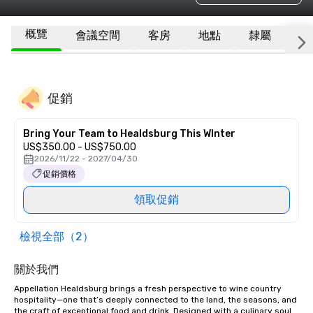
概覽
會議空間
客房
地點
隸屬
更
促銷
Bring Your Team to Healdsburg This WInter
US$350.00 - US$750.00
2026/11/22 - 2027/04/30
促銷價格
領取促銷
檢視全部（2）
關於我們
Appellation Healdsburg brings a fresh perspective to wine country 
hospitality—one that’s deeply connected to the land, the seasons, and 
the craft of exceptional food and drink. Designed with a culinary soul 