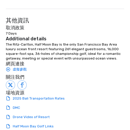
其他資訊
取消政策
7 Days
Additional details
The Ritz-Carlton, Half Moon Bay is the only San Francisco Bay Area 
luxury ocean front resort featuring 261 elegant guestrooms, 16,000 
square-foot spa, 36-holes of championship golf, ideal for a romantic 
getaway, meeting or special event with unsurpassed ocean views.
網頁連接
虛擬參觀
關注我們
場地資源
2025 Bali Transportation Rates
DMC
Drone Video of Resort
Half Moon Bay Golf Links