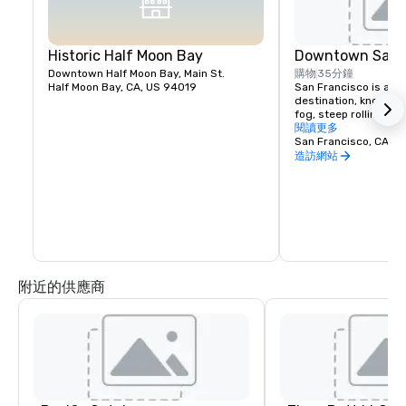
Historic Half Moon Bay
Downtown San F
Downtown Half Moon Bay, Main St.
購物
35分鐘
Half Moon Bay, CA, US 94019
San Francisco is a pop
destination, known fo
fog, steep rolling hills
architecture, and lan
閱讀更多
the Golden Gate Bridg
San Francisco, CA, U
former prison on Alcat
造訪網站
shopping in Union Squ
Chinatown district.
附近的供應商