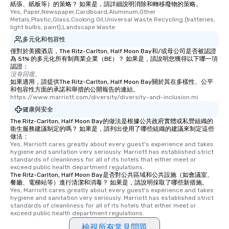
紙張、紙板等）的策略？ 如果是，請詳細說明消除和轉移廢物的策略。
Yes, Paper,Newspaper,Cardboard,Aluminum,Other 
Metals,Plastic,Glass,Cooking Oil,Universal Waste Recycling (batteries, 
light bulbs, paint),Landscape Waste
多元化和包容性
僅對於美國酒店，The Ritz-Carlton, Half Moon Bay和/或母公司是否被認證
為 51% 的多元化所有制商業企業（BE）？ 如果是，請說明您獲得以下哪一項
認證：
沒有回復。
如果適用，請提供The Ritz-Carlton, Half Moon Bay關於其在多樣性、公平
和包容性方面的承諾和舉措的公開報告的連結。
https://www.marriott.com/diversity/diversity-and-inclusion.mi
健康與安全
The Ritz-Carlton, Half Moon Bay的做法是根據公共政府實體或私營組織的
衛生服務建議制定的嗎？ 如果是，請列出使用了哪些組織的建議來制定這些
做法：
Yes, Marriott cares greatly about every guest's experience and takes 
hygiene and sanitation very seriously. Marriott has established strict 
standards of cleanliness for all of its hotels that either meet or 
exceed public health department regulations. 
The Ritz-Carlton, Half Moon Bay是否對公共區域和公共設施（如會議室、
餐廳、電梯站等）進行清潔和消毒？ 如果是，請說明採取了哪些新措施。
Yes, Marriott cares greatly about every guest's experience and takes 
hygiene and sanitation very seriously. Marriott has established strict 
standards of cleanliness for all of its hotels that either meet or 
exceed public health department regulations. 
檢視所有常見問題