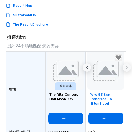
Resort Map
Sustainability
The Resort Brochure
推薦場地
另外24个场地匹配 您的需要
當前場地
場地
The Ritz-Carlton,
Parc 55 San
Removed from
Half Moon Bay
Francisco - a
favorites
Hilton Hotel