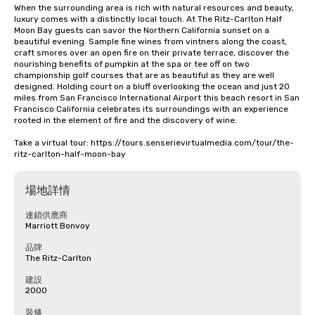
When the surrounding area is rich with natural resources and beauty, 
luxury comes with a distinctly local touch. At The Ritz-Carlton Half 
Moon Bay guests can savor the Northern California sunset on a 
beautiful evening. Sample fine wines from vintners along the coast, 
craft smores over an open fire on their private terrace, discover the 
nourishing benefits of pumpkin at the spa or tee off on two 
championship golf courses that are as beautiful as they are well 
designed. Holding court on a bluff overlooking the ocean and just 20 
miles from San Francisco International Airport this beach resort in San 
Francisco California celebrates its surroundings with an experience 
rooted in the element of fire and the discovery of wine.

Take a virtual tour: https://tours.senserievirtualmedia.com/tour/the-
ritz-carlton-half-moon-bay
場地詳情
連鎖供應商
Marriott Bonvoy
品牌
The Ritz-Carlton
建設
2000
裝修