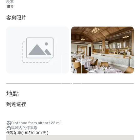
稅率
15%
客房照片
檢
視
另
外
13
个
地點
到達這裡
Distance from airport 22 mi
區域內的停車場
代客泊車
(
US$70.00
/
天
)