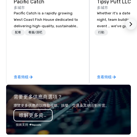
Pacific Catch
Tipsy Putt LLC
多城市
多城市
Pacific Catch is a rapidly growing
Whether it's a date nig
West Coast Fish House dedicated to
night, team building, o
delivering high-quality, sustainable
event … we've got you
seafood with a unique Pacific-inspired
Unlimited amounts of 
配餐
餐廳/酒吧
行動
flair. If you're not a fan of fish, we have
Mini-Golf, 1-2 Putt™, C
a variety of delicious options available
Bar, Leagues, Member
from our robust menu to ensure
Locations & California 
everyone finds something they'll love.
ages until the evening.
We pride ourselves on our "Aloha
Spirit" – a commitment to warm
查看簡檔
查看簡檔
hospitality, community engagement,
and protecting our oceans through
thoughtful sourcing. Our menu
需要更多供應商選項？
explores diverse flavors from across
the Pacific Rim, served in a vibrant
瀏覽更多供應商以獲取視聽、娛樂、交通及其他活動所需。
and welcoming atmosphere. Each of
瞭解更多資訊
our locations offers unique spaces,
from private rooms with AV
技術支持
capabilities to semi-private rooms
and patios with walk-up bars. These