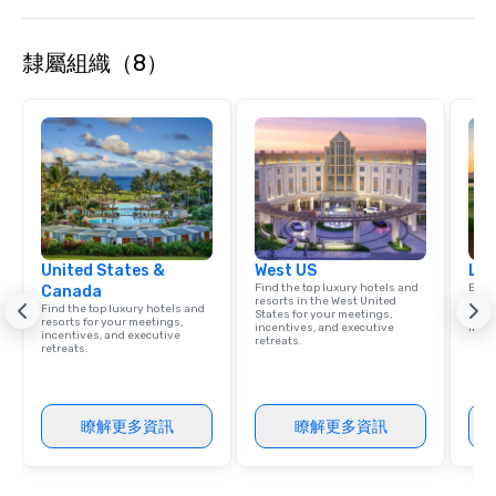
areas are perfect for cocktail
receptions, happy hours, and group
隸屬組織（8）
dining. If you can't make it to the
restaurant, we can bring the party to
you. Our buffet options, platters, and
individually packaged "Guest
Favorites" can also be brought to your
office, hotel or meeting space.
United States &
West US
Lux
Find the top luxury hotels and
Explo
Canada
resorts in the West United
comb
Find the top luxury hotels and
States for your meetings,
amaz
resorts for your meetings,
incentives, and executive
ince
incentives, and executive
retreats.
retreats.
瞭解更多資訊
瞭解更多資訊