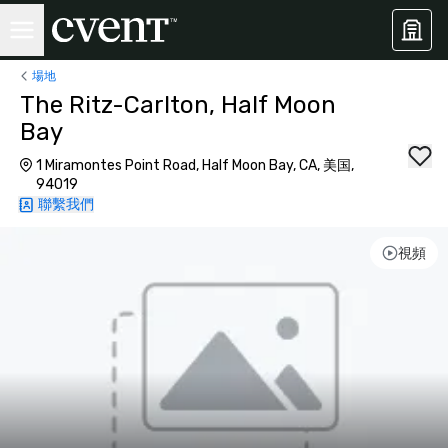
場地
The Ritz-Carlton, Half Moon
Bay
1 Miramontes Point Road, Half Moon Bay, CA, 美国,
94019
聯繫我們
視頻