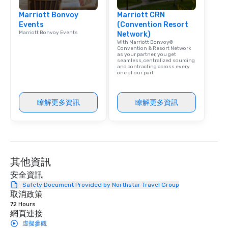
Marriott Bonvoy
Marriott CRN
Events
(Convention Resort
Marriott Bonvoy Events
Network)
With Marriott Bonvoy®
Convention & Resort Network
as your partner, you get
seamless, centralized sourcing
and contracting across every
one of our part
瞭解更多資訊
瞭解更多資訊
其他資訊
安全資訊
Safety Document Provided by Northstar Travel Group
取消政策
72 Hours
網頁連接
虛擬參觀