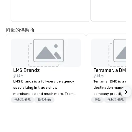
附近的供應商
LMS Brandz
多城市
多城市
LMS Brandz is a full-service agency
Terramar DMC is a co
specializing in trade show
destination manageme
merchandise and much more. From
company proudly celeb
booth giveaways and branded apparel
years in business. Ren
便利項/禮品
物流/裝飾
行動
便利項/禮品
to executive gifting, displays,
outstanding service, 
banners, signage, fulfillment,
secured its position as
logistics, shipping, along with e-
most esteemed destin
commerce solutions we handle it all.
management companie
While there are many promotional
within the meetings an