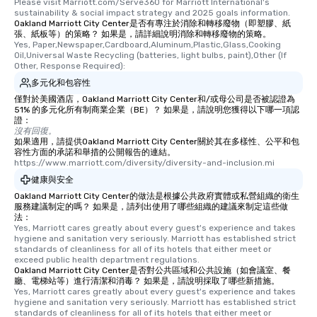
Please visit Marriott.com/Serve360 for Marriott International's 
sustainability & social impact strategy and 2025 goals information.
Oakland Marriott City Center是否有專注於消除和轉移廢物（即塑膠、紙
張、紙板等）的策略？ 如果是，請詳細說明消除和轉移廢物的策略。
Yes, Paper,Newspaper,Cardboard,Aluminum,Plastic,Glass,Cooking 
Oil,Universal Waste Recycling (batteries, light bulbs, paint),Other (If 
Other, Response Required):
多元化和包容性
僅對於美國酒店，Oakland Marriott City Center和/或母公司是否被認證為
51% 的多元化所有制商業企業（BE）？ 如果是，請說明您獲得以下哪一項認
證：
沒有回復。
如果適用，請提供Oakland Marriott City Center關於其在多樣性、公平和包
容性方面的承諾和舉措的公開報告的連結。
https://www.marriott.com/diversity/diversity-and-inclusion.mi
健康與安全
Oakland Marriott City Center的做法是根據公共政府實體或私營組織的衛生
服務建議制定的嗎？ 如果是，請列出使用了哪些組織的建議來制定這些做
法：
Yes, Marriott cares greatly about every guest's experience and takes 
hygiene and sanitation very seriously. Marriott has established strict 
standards of cleanliness for all of its hotels that either meet or 
exceed public health department regulations. 
Oakland Marriott City Center是否對公共區域和公共設施（如會議室、餐
廳、電梯站等）進行清潔和消毒？ 如果是，請說明採取了哪些新措施。
Yes, Marriott cares greatly about every guest's experience and takes 
hygiene and sanitation very seriously. Marriott has established strict 
standards of cleanliness for all of its hotels that either meet or 