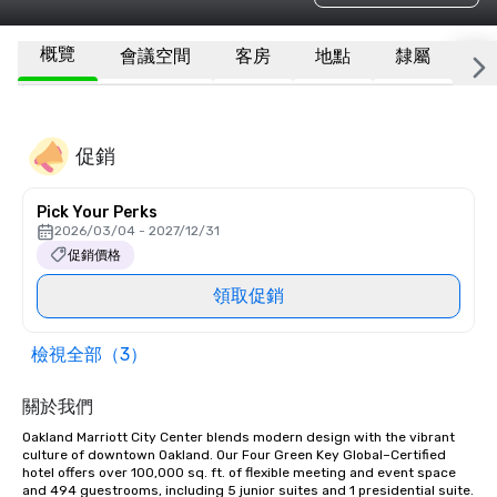
概覽
會議空間
客房
地點
隸屬
更
促銷
Pick Your Perks
2026/03/04 - 2027/12/31
促銷價格
領取促銷
檢視全部（3）
關於我們
Oakland Marriott City Center blends modern design with the vibrant 
culture of downtown Oakland. Our Four Green Key Global–Certified 
hotel offers over 100,000 sq. ft. of flexible meeting and event space 
and 494 guestrooms, including 5 junior suites and 1 presidential suite. 