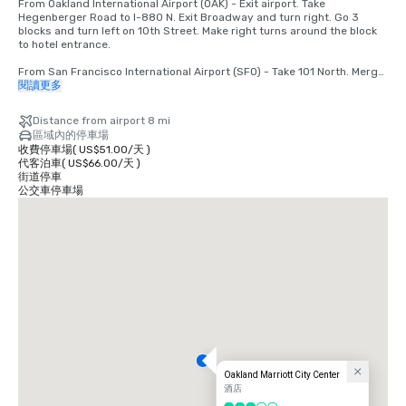
From Oakland International Airport (OAK) - Exit airport. Take 
Hegenberger Road to I-880 N. Exit Broadway and turn right. Go 3 
blocks and turn left on 10th Street. Make right turns around the block 
to hotel entrance.

From San Francisco International Airport (SFO) - Take 101 North. Merge 
to I-80. Take 580 East off the bridge to 980 South. Take 11th/12th 
閱讀更多
Street exit. Go 1 block and turn left. Hotel is at 11th and Broadway.
Distance from airport 8 mi
區域內的停車場
收費停車場
(
US$51.00
/
天
)
代客泊車
(
US$66.00
/
天
)
街道停車
公交車停車場
Oakland Marriott City Center
酒店