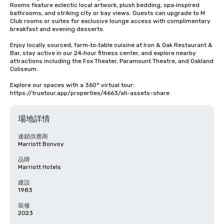
Rooms feature eclectic local artwork, plush bedding, spa‑inspired 
bathrooms, and striking city or bay views. Guests can upgrade to M 
Club rooms or suites for exclusive lounge access with complimentary 
breakfast and evening desserts.

Enjoy locally sourced, farm‑to‑table cuisine at Iron & Oak Restaurant & 
Bar, stay active in our 24‑hour fitness center, and explore nearby 
attractions including the Fox Theater, Paramount Theatre, and Oakland 
Coliseum.

Explore our spaces with a 360° virtual tour: 
https://truetour.app/properties/4663/all-assets-share
場地詳情
連鎖供應商
Marriott Bonvoy
品牌
Marriott Hotels
建設
1983
裝修
2023