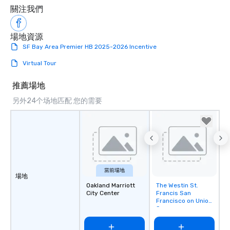
關注我們
場地資源
SF Bay Area Premier HB 2025-2026 Incentive
Virtual Tour
推薦場地
另外24个场地匹配 您的需要
當前場地
場地
Oakland Marriott
The Westin St.
Removed from
City Center
Francis San
favorites
Francisco on Union
Square