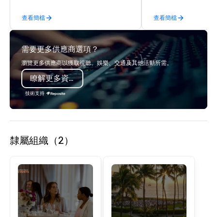
companies to choose from, our 20+
industry. It operates s
查看簡檔
查看簡檔
years of industry experience and
across 15 destinations
commitment to exceptional customer
countries. With local 
service set us apart. We deliver
integrated into the c
需要更多供應商選項？
smart, reliable solutions designed to
serve, Terramar deliv
make the end-user experience
service and innovative
瀏覽更多供應商以獲取視聽、娛樂、交通及其他活動所需。
seamless from start to finish. We are
clients in the incentiv
瞭解更多資訊
also a certified WOSB.
association sectors. T
services encompass tr
技術支持
tours, team-building, g
staffing, program logi
event design, enterta
corporate social respon
隸屬組織（2）
speaker coordination, 
initiatives, and more.